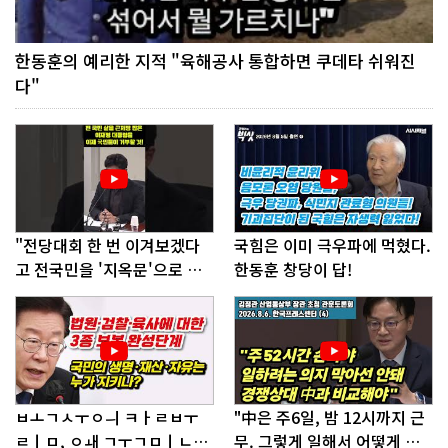
한동훈의 예리한 지적 "육해공사 통합하면 쿠데타 쉬워진
다"
"전당대회 한 번 이겨보겠다
국힘은 이미 극우파에 먹혔다.
고 전국민을 '지옥문'으로 밀
한동훈 창당이 답!
어!"
ㅂㅗㄱㅅㅜㅇㅢ ㅋㅏㄹㅂㅜ
"中은 주6일, 밤 12시까지 근
ㄹㅣㅁ, ㅇㅙ ㄱㅜㄱㅁㅣㄴㄷ
무. 그렇게 일해서 어떻게 경