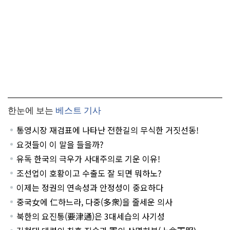
한눈에 보는
베스트 기사
통영시장 재검표에 나타난 전한길의 무식한 거짓선동!
요것들이 이 말을 들을까?
유독 한국의 극우가 사대주의로 기운 이유!
조선업이 호황이고 수출도 잘 되면 뭐하노?
이제는 정권의 연속성과 안정성이 중요하다
중국女에 仁하느라, 다중(多衆)을 줄세운 의사
북한의 요진통(要津通)은 3대세습의 사기성