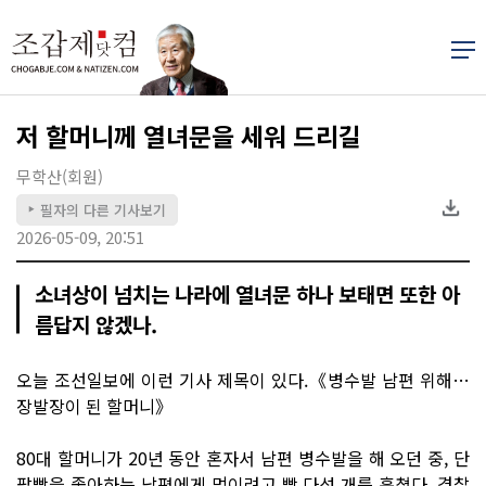
저 할머니께 열녀문을 세워 드리길
무학산(회원)
필자의 다른 기사보기
▶
2026-05-09, 20:51
소녀상이 넘치는 나라에 열녀문 하나 보태면 또한 아
름답지 않겠나.
오늘 조선일보에 이런 기사 제목이 있다.《병수발 남편 위해…
장발장이 된 할머니》
80대 할머니가 20년 동안 혼자서 남편 병수발을 해 오던 중, 단
팥빵을 좋아하는 남편에게 먹이려고 빵 다섯 개를 훔쳤다. 경찰