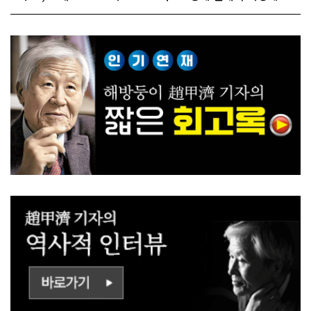
ㅡㄹㅇㅣ ㄷㅏㅇㅎㅐㅇㅑ ㅎ
쟁하냐 반문하더라"
ㅏㄴㅏ?