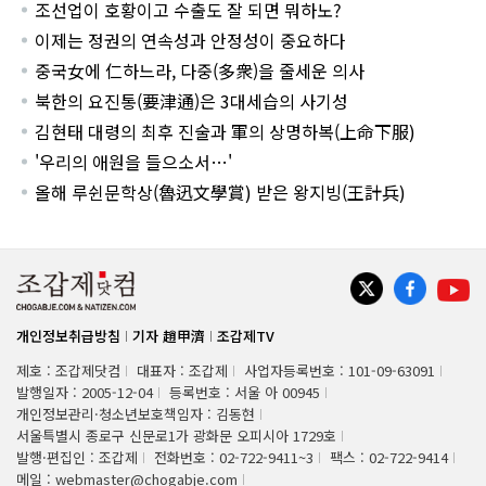
조선업이 호황이고 수출도 잘 되면 뭐하노?
이제는 정권의 연속성과 안정성이 중요하다
중국女에 仁하느라, 다중(多衆)을 줄세운 의사
북한의 요진통(要津通)은 3대세습의 사기성
김현태 대령의 최후 진술과 軍의 상명하복(上命下服)
'우리의 애원을 들으소서…'
올해 루쉰문학상(魯迅文學賞) 받은 왕지빙(王計兵)
개인정보취급방침
기자 趙甲濟
조갑제TV
제호 : 조갑제닷컴
대표자 : 조갑제
사업자등록번호 : 101-09-63091
발행일자 : 2005-12-04
등록번호 : 서울 아 00945
개인정보관리·청소년보호책임자 : 김동현
서울특별시 종로구 신문로1가 광화문 오피시아 1729호
발행·편집인 : 조갑제
전화번호 : 02-722-9411~3
팩스 : 02-722-9414
메일 : webmaster@chogabje.com