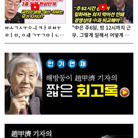
ㅂㅗㄱㅅㅜㅇㅢ ㅋㅏㄹㅂㅜ
"中은 주6일, 밤 12시까지 근
ㄹㅣㅁ, ㅇㅙ ㄱㅜㄱㅁㅣㄴㄷ
무. 그렇게 일해서 어떻게 경
ㅡㄹㅇㅣ ㄷㅏㅇㅎㅐㅇㅑ ㅎ
쟁하냐 반문하더라"
ㅏㄴㅏ?