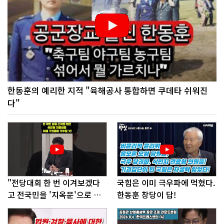
한동훈의 예리한 지적 "육해공사 통합하면 쿠데타 쉬워진
다"
"전당대회 한 번 이겨보겠다
국힘은 이미 극우파에 먹혔다.
고 전국민을 '지옥문'으로 밀
한동훈 창당이 답!
어!"