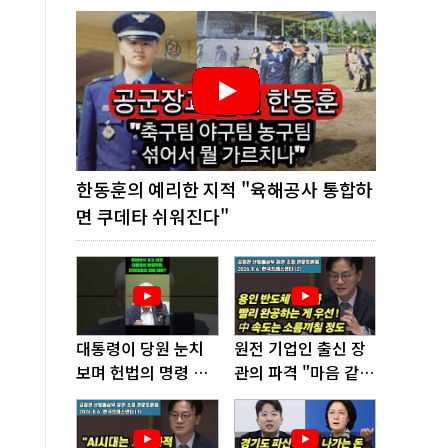
한동훈의 예리한 지적 "육해공사 통합하
면 쿠데타 쉬워진다"
대통령이 당원 눈치
원전 기업인 출신 장
보며 헌법의 명령 거
관의 파격 "마음 같아
부, 발목 잡혔다!
서는 수도권에 원전
짓고싶다"