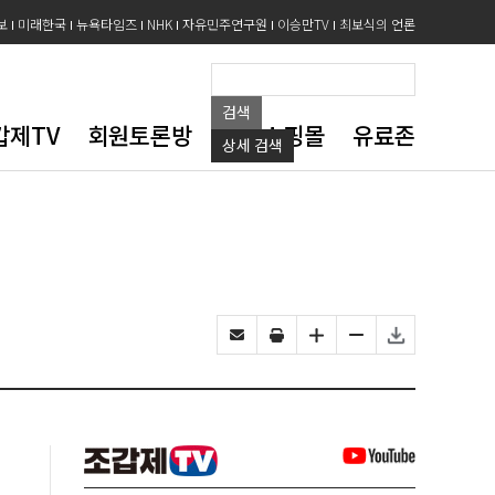
보
미래한국
뉴욕타임즈
NHK
자유민주연구원
이승만TV
최보식의 언론
검색
갑제TV
회원토론방
도서쇼핑몰
유료존
상세
검색