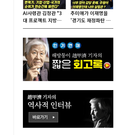
AI사령관 김정관 "3
추미애가 이재명을
대 프로젝트 지방투
'경기도 재정파탄 책
자는 국가생존을 건
임자'로 지목!
대전략"