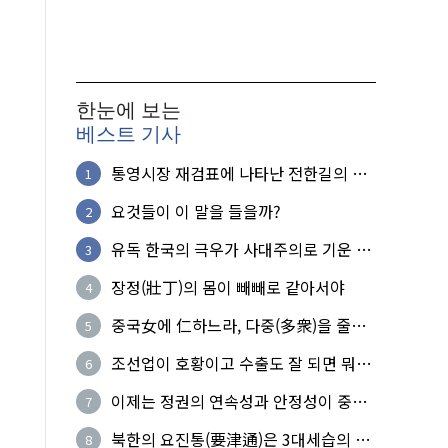
한눈에 보는
베스트 기사
통영시장 재검표에 나타난 전한길의 무
1
식한 거짓선동!
요것들이 이 말을 들을까?
2
유독 한국의 극우가 사대주의로 기운 이
3
유!
장정(壯丁)의 몸이 빼빼로 같아서야
4
중국女에 仁하느라, 다중(多衆)을 줄세
5
운 의사
조선업이 호황이고 수출도 잘 되면 뭐하
6
노?
이제는 정권의 연속성과 안정성이 중요
7
하다
북한의 요진통(要津通)은 3대세습의 사
8