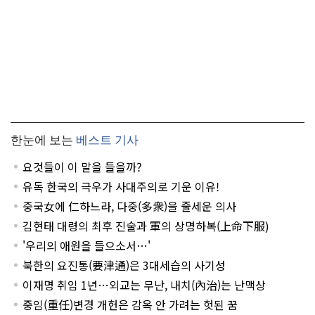
한눈에 보는
베스트 기사
요것들이 이 말을 들을까?
유독 한국의 극우가 사대주의로 기운 이유!
중국女에 仁하느라, 다중(多衆)을 줄세운 의사
김현태 대령의 최후 진술과 軍의 상명하복(上命下服)
'우리의 애원을 들으소서…'
북한의 요진통(要津通)은 3대세습의 사기성
이재명 취임 1년…외교는 무난, 내치(內治)는 난맥상
중임(重任)변경 개헌은 감옥 안 가려는 헛된 꿈