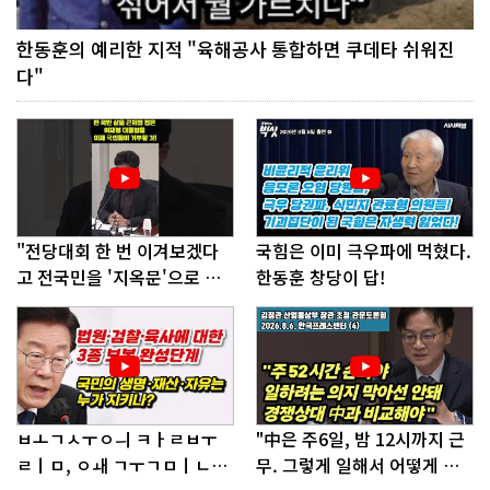
한동훈의 예리한 지적 "육해공사 통합하면 쿠데타 쉬워진
다"
"전당대회 한 번 이겨보겠다
국힘은 이미 극우파에 먹혔다.
고 전국민을 '지옥문'으로 밀
한동훈 창당이 답!
어!"
ㅂㅗㄱㅅㅜㅇㅢ ㅋㅏㄹㅂㅜ
"中은 주6일, 밤 12시까지 근
ㄹㅣㅁ, ㅇㅙ ㄱㅜㄱㅁㅣㄴㄷ
무. 그렇게 일해서 어떻게 경