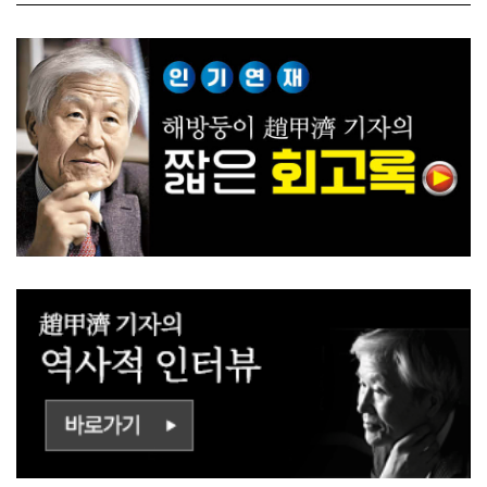
ㅡㄹㅇㅣ ㄷㅏㅇㅎㅐㅇㅑ ㅎ
쟁하냐 반문하더라"
ㅏㄴㅏ?