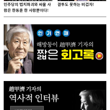
민주당의 법치파괴와 싸울 사
결투도 못하는 비겁자!
람은 한동훈 한 사람뿐이다!