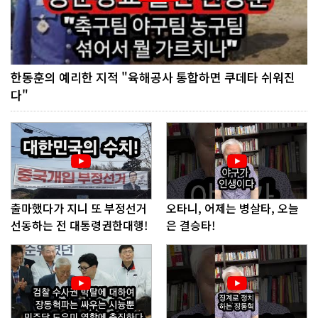
한동훈의 예리한 지적 "육해공사 통합하면 쿠데타 쉬워진
다"
출마했다가 지니 또 부정선거
오타니, 어제는 병살타, 오늘
선동하는 전 대통령권한대행!
은 결승타!