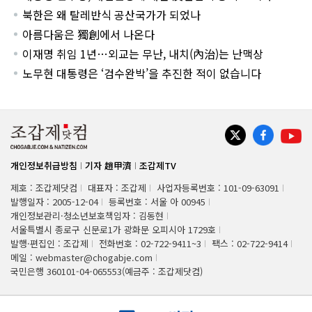
북한은 왜 탈레반식 공산국가가 되었나
아름다움은 獨創에서 나온다
이재명 취임 1년…외교는 무난, 내치(內治)는 난맥상
노무현 대통령은 ‘검수완박’을 추진한 적이 없습니다
개인정보취급방침
기자 趙甲濟
조갑제TV
제호 : 조갑제닷컴
대표자 : 조갑제
사업자등록번호 : 101-09-63091
발행일자 : 2005-12-04
등록번호 : 서울 아 00945
개인정보관리·청소년보호책임자 : 김동현
서울특별시 종로구 신문로1가 광화문 오피시아 1729호
발행·편집인 : 조갑제
전화번호 : 02-722-9411~3
팩스 : 02-722-9414
메일 : webmaster@chogabje.com
국민은행 360101-04-065553(예금주 : 조갑제닷컴)