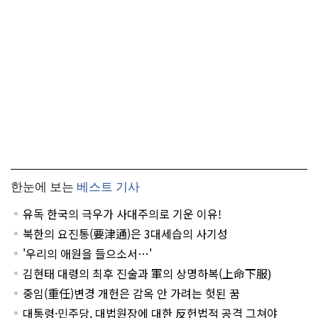
한눈에 보는
베스트 기사
유독 한국의 극우가 사대주의로 기운 이유!
북한의 요진통(要津通)은 3대세습의 사기성
'우리의 애원을 들으소서…'
김현태 대령의 최후 진술과 軍의 상명하복(上命下服)
중임(重任)변경 개헌은 감옥 안 가려는 헛된 꿈
대통령·민주당, 대법원장에 대한 反헌법적 공격 그쳐야