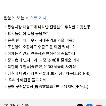
한눈에 보는
베스트 기사
통영시장 재검표에 나타난 전한길의 무식한 거짓선동!
요것들이 이 말을 들을까?
유독 한국의 극우가 사대주의로 기운 이유!
조선업이 호황이고 수출도 잘 되면 뭐하노?
이제는 정권의 연속성과 안정성이 중요하다
중국女에 仁하느라, 다중(多衆)을 줄세운 의사
북한의 요진통(要津通)은 3대세습의 사기성
김현태 대령의 최후 진술과 軍의 상명하복(上命下服)
'우리의 애원을 들으소서…'
올해 루쉰문학상(魯迅文學賞) 받은 왕지빙(王計兵)