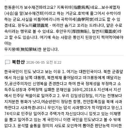
한동훈이가 보수재건파라고요? 지록위마(指鹿爲馬)네요...보수궤멸자
(사슴)을 말(보수재건파)이라고 하는 거군요.호박에 줄그어서 수박이라
하는 군요.사실을 비틀어버리니까 곡학아세(曲學阿世)라고도 할 수 있
겠네요. 장두노미藏頭露尾 - 머리만 숨기고 꼬리는 드러나다, 얕은 수로
속이려는 행위로 볼 수 있네요. 후안무치(厚顔無恥), 철면피(鐵面皮)라
고 할 수도 있습니다. 여기에 속는 사람은 똥인지 된장인지 찍어먹어봐야
아는
무지몽매(無知蒙昧)한 분입니다.
북한산
2026-06-05 오전 8:22
한국국민이 민도 낮다고 보는 이유 1. 여기는 대한민국이다. 북한 군중앞
에서 자신을 남쪽 대통령, 북한제재 풀어달라고 마크롱등에게 매달리는
짓,공산주의자인 신영복을 존경한다고 하여 한국 정체성을 부정하고 소
득주도성장과 주택정책 실패한 문재인을 169석,2018.6 지선에서 지선
에서 민주당 싹쓸이로 밀어주고 2. 우리 김일성김정일, 이기는 전쟁보다
지저분한 평화가 낫다,여순반란이 정당한 항명, 천안함폭침을 북에 사과
하란다고 사과하겠냐더니 무인기는 덥석 사과했다가 착각말라고 망신,1
74석으로 민주당 밀어주고 주택가격 자신있다더니 입씻고 있는 이재명
을 뽑고 밀어주고 있는 게 국민이니 이런 국민을 민도낮다고 볼 수 밖에
없다.3. 윤석렬 술통을 정의의 사도로 오인하여 뽑아준 판단능력 미비한