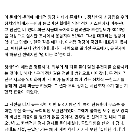
이 문제의 뿌리에 폐쇄적 양당 체제가 존재한다. 정치학자 최장집은 우리
정치의 병폐가 국민과 동떨어진 협애한 양당 정치 시스템에서 비롯된다
고 진단한 바 있다. 최근 서울대 국가미래전략원과 조선일보가 3043명
을 대상으로 실시한 조사에서 응답자의 51%가 “나를 대표하는 정당이
없다”고 답했다. 결국 같은 얘기다. 이처럼 정당이 국민을 대표하지 못하
고, 폐쇄된 분지 안의 양대 패거리 세력으로 갈라선 구도에서, 유권자에
게 허용된 선택지란 ‘덜 미운 쪽’뿐이다.
생태학의 해법은 명료하다. 외부의 새 피를 들여 닫힌 유전자를 순환시키
는 것이다. 하지만 우리 정치권은 정반대 방향으로 나아갔다. 두 정치 집
단은 서로를 악마화하며, 새 피가 들어설 틈이 없는 정치적 근친교배를
통해 제 안의 괴물을 키웠다. 그 결과 우리 정치는 시선조차 주기 힘든 기
형적 흉물이 되었다.
그 시선을 다시 붙든 것이 이번 6·3 지방선거, 특히 한동훈이 무소속 출
마한 부산 북구갑 국회의원 보궐선거였다. 그에게 쏟아진 보수·진보 양측
의 비난은 되풀이할 필요가 없을 것이다. 민주당은 선거 기간 내내 그를
오만하고 퇴행적인 정치 검사로 몰아세웠다. 국민의힘은 한술 더 떴다.
당대표 시절, 분열만 키운 채 제 세력 하나 지키지 못한 ‘실패한 리더’라