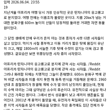
입력 2026.06.04. 23:55
19
지난겨울 아프리카 여행 당시 가장 인상적인 곳은 탄자니아의 응고롱고
로 분지였다. 여행 전에는 이름조차 몰랐던 곳이다. 지름 20㎞가 넘는 거
대한 분화구를 600m 높이의 산들이 담장처럼 둘러싼 거대한 자연 동물
원이었다.
그 닫힌 생태계 안에 우리가 흔히 아는 것과 종자가 사뭇 다른 사자들이
살고 있었다. 먹이가 사철 풍부하고 이동 거리가 짧은 탓에 몸집이 유난
히 크고, 해발 1800m의 서늘한 기후 탓에 수컷의 갈기는 더욱 검고 풍
성했다. 겉모습만 보면 위풍당당한 사자 중의 사자였다.
아프리카 탄자니아의 응고롱고로 분지에 갇혀 사는 사자들. /Reddit
아프리카 탄자니아의 응고롱고로 분지에 갇혀 사는 사자들. /Reddit
그러나 화려함 뒤에는 치명적인 그늘이 존재했다. 600m 분화구 벽에 갇
혀 바깥 사자들과 피를 섞지 못한 채 동족 번식을 거듭해온 문제다. 1960
년대 초 흡혈파리가 창궐해 개체 수가 열 마리 남짓까지 줄었는데, 현재
의 수백 마리는 그때 살아남은 소수의 후손이다. 유전적으로 사실상 하나
의 근친 가족인 셈이다. 그래서 번식 성공률이 낮고 새끼의 생존율도 떨
어진다. 2001년 개 홍역이 돌았을 때, 유전자가 획일화된 이 사자들은 다
른 지역 사자들과 달리 떼죽음을 당했다. 작은 충격에도 집단 전체가 무