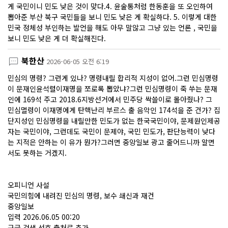
게 국민이니 민도 낮은 것이 맞다.4. 윤술통처럼 한동훈을 또 오인하여
뽑아준 부산 북구 국민들을 보니 민도 낮은 게 확실하다. 5. 이렇게 대한
민국 정체성 부인하는 발언을 해도 아무 말않고 그냥 있는 언론 , 국민을
보니 민도 낮은 게 더 확실해진다.
북한산
2026-06-05 오전 6:19
민심의 명령? 그런게 있나? 명령내릴 합리적 지성이 없어.그런 민심명령
이 문재인윤석렬이재명을 쪼로록 뽑았냐?그런 민심명령이 죽 쑤는 문재
인에 169석 주고 2018.6지방선거에서 민주당 싹쓸이로 몰아줬나? 그
민심멸령이 이재명에게 탄핵난리 부르스 출 음악인 174석을 준 건가? 집
단지성인 민심명령을 내릴만한 민도가 없는 한국국민이야, 문제원인제공
자는 국민이야, 그런데도 국민이 문제야, 국민 민도가, 판단능력이 낮다
는 지적은 안하는 이 유가 뭔가?그러면 중앙일보 광고 줄어드니까 알면
서도 못하는 거겠지.
오피니언 사설
국민의힘에 내려진 민심의 명령, 보수 쇄신과 재건
중앙일보
입력 2026.06.05 00:20
구글 검색 선호 출처로 추가