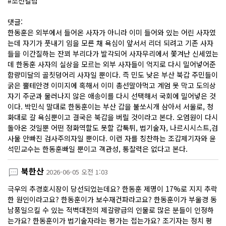
#조선칼럼
댓글:
한동훈은 외부에서 들어온 사자가 아니라 이미 들어와 있는 어린 사자였
는데 자기가 풋내기 임을 모른 채 욕심이 앞서서 리더 되려고 기존 사자
들을 이간질하는 잔꾀 부리다가 발각되어 사자무리에서 쫓겨난 신세였는
데 한동훈 사자의 실상을 모르는 외부 사자들이 억지로 다시 밀어넣어준
함량미달의 골칫덩어리 사자일 뿐이다. 즉 민도 낮은 부산 북갑 주민들이
굵은 뿔테안경 이미지에 혹해서 이미 총선말아먹고 계엄 못 막고 도의상
자기 주군과 물러나지 않은 애송이를 다시 선택해서 국회에 밀어넣은 것
이다. 박민식 말대로 한동훈이는 부산 갑을 불쏘시개 삼아서 서울로, 청
화대로 갈 욕심뿐이고 결국은 북갑을 버릴 것이라고 본다. 오염원이 다시
돌아온 것일뿐 어떤 정화역할도 못할 갑툭튀, 법기술자, 나르시시스트,검
사물 안빠진 검사주의자일 뿐이다. 이런 자를 칭찬하는 조갑제기자와 윤
석민교수는 한동훈빠일 뿐이고 객관성, 통찰력은 없다고 본다.
북한산
2026-06-05 오전 1:03
극우의 추경호시장이 당선되었는데요? 한동훈 제명이 17%로 지지 추락
한 원인이라고요? 한동훈이가 보수재건파라고요? 한동훈이가 부울경 동
남풍일으킬 수 있는 적벽대전의 제갈량급의 인물로 많은 분들이 인정하
는가요? 한동훈이가 법기술자라는 평가는 접는가요? 조기자는 정치 평