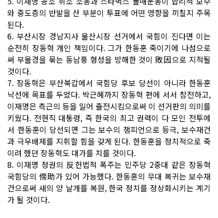
5. 이재명 공소 취소 소동과 스타벅스 불매운동이 합리적 보수
와 중도층의 반발을 산 부분이 투표에 어떤 영향을 끼칠지 주목
된다.
6. 부산시장 경남지사 울산시장 선거에서 국힘이 진다면 이는
순전히 장동혁 개인 책임이다. 그가 한동훈 죽이기에 나섬으로
써 부울경을 묶는 동남풍 형성을 방해한 것이 敗因으로 지적될
것이다.
7. 장동혁은 부산북갑에서 국힘당 후보 당선이 아니라 한동훈
낙선에 목표를 두었다. 박근혜까지 장동혁 편에 서서 참전하고,
이재명은 측근의 등을 밀어 출전시킴으로써 이 선거판의 의미를
키웠다. 전현직 대통령, 즉 한국의 최고 권력이 다 모인 전투에
서 한동훈이 당선되면 그는 보수의 챔피언으로 등극, 보수재건
과 극우배제를 지휘할 힘을 갖게 된다. 한동훈을 정치적으로 죽
이려 했던 장동혁도 대가를 치를 것이다.
8. 이재명 정권의 反헌법적 폭주는 민주당 2중대 같은 장동혁
국힘당의 傍助가 있어 가능했다. 한동훈의 무대 복귀는 보수재
건으로써 새의 양 날개를 복원, 한국 정치를 정상화시키는 계기
가 될 것이다.