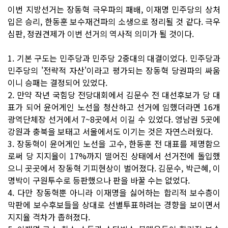
이번 지방선거는 장동혁 극우파의 패배, 이재명 민주당의 상처
입은 승리, 한동훈 보수재건파의 소생으로 정리될 것 같다. 극우
심판, 정권견제가 이번 선거의 역사적 의미가 될 것이다.
1. 기본 구도는 민주당과 민주당 2중대의 대결이었다. 민주당과
민주당의 '전략적 자산'이라고 평가되는 장동혁 당권파의 싸움
이니 승패는 결정되어 있었다.
2. 만약 작년 국힘당 전당대회에서 김문수 전 대선후보가 당 대
표가 되어 윤어게인 노선을 청산하고 선거에 임했더라면 16개
광역단체장 선거에서 7~8곳에서 이길 수 있었다. 영남권 5곳에
강원과 충북을 보태고 서울에서도 이기는 것은 자연스러웠다.
3. 장동혁이 윤어게인 노선을 고수, 한동훈 전 대표를 제명함으
로써 당 지지율이 17%까지 떨어진 상태에서 선거전에 돌입했
으니 곳곳에서 장동혁 기피현상이 벌어졌다. 김문수, 박근혜, 이
명박이 구원투수로 등판했으나 판을 바꿀 수는 없었다.
4. 다만 장동혁뿐 아니라 이재명을 싫어하는 합리적 보수층이
막판에 보수후보들을 상대로 선별투표하려는 경향을 보이면서
지지율 격차가 좁혀졌다.