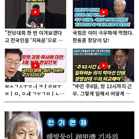
"전당대회 한 번 이겨보겠다
국힘은 이미 극우파에 먹혔다.
고 전국민을 '지옥문'으로 밀
한동훈 창당이 답!
어!"
ㅂㅗㄱㅅㅜㅇㅢ ㅋㅏㄹㅂㅜ
"中은 주6일, 밤 12시까지 근
ㄹㅣㅁ, ㅇㅙ ㄱㅜㄱㅁㅣㄴㄷ
무. 그렇게 일해서 어떻게 경
ㅡㄹㅇㅣ ㄷㅏㅇㅎㅐㅇㅑ ㅎ
쟁하냐 반문하더라"
ㅏㄴㅏ?