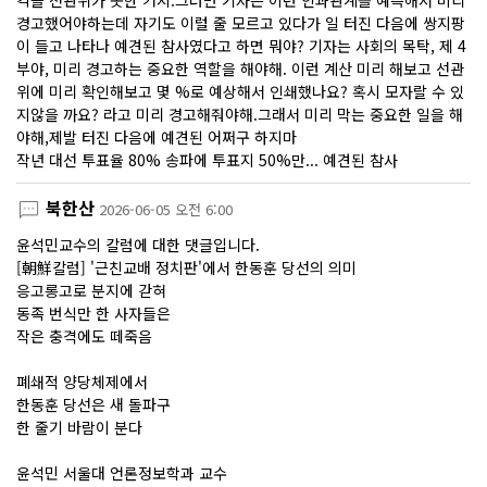
각을 선관위가 못한 거지.그러면 기자는 이런 인과관계를 예측해서 미리
경고했어야하는데 자기도 이럴 줄 모르고 있다가 일 터진 다음에 쌍지팡
이 들고 나타나 예견된 참사였다고 하면 뭐야? 기자는 사회의 목탁, 제 4
부야, 미리 경고하는 중요한 역할을 해야해. 이런 계산 미리 해보고 선관
위에 미리 확인해보고 몇 %로 예상해서 인쇄했나요? 혹시 모자랄 수 있
지않을 까요? 라고 미리 경고해줘야해.그래서 미리 막는 중요한 일을 해
야해,제발 터진 다음에 예견된 어쩌구 하지마
작년 대선 투표율 80% 송파에 투표지 50%만... 예견된 참사
북한산
2026-06-05 오전 6:00
윤석민교수의 칼럼에 대한 댓글입니다.
[朝鮮칼럼] '근친교배 정치판'에서 한동훈 당선의 의미
응고롱고로 분지에 갇혀
동족 번식만 한 사자들은
작은 충격에도 떼죽음
폐쇄적 양당체제에서
한동훈 당선은 새 돌파구
한 줄기 바람이 분다
윤석민 서울대 언론정보학과 교수