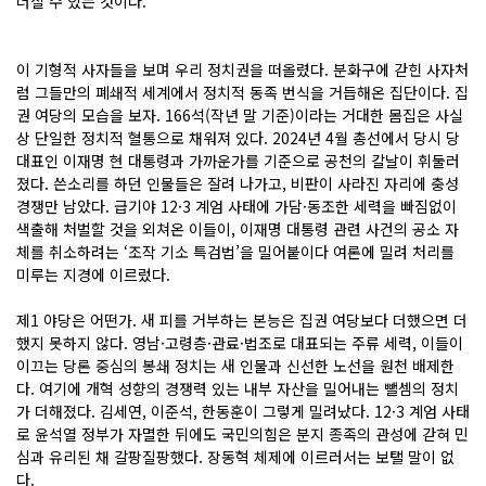
너질 수 있는 것이다.
이 기형적 사자들을 보며 우리 정치권을 떠올렸다. 분화구에 갇힌 사자처
럼 그들만의 폐쇄적 세계에서 정치적 동족 번식을 거듭해온 집단이다. 집
권 여당의 모습을 보자. 166석(작년 말 기준)이라는 거대한 몸집은 사실
상 단일한 정치적 혈통으로 채워져 있다. 2024년 4월 총선에서 당시 당
대표인 이재명 현 대통령과 가까운가를 기준으로 공천의 칼날이 휘둘러
졌다. 쓴소리를 하던 인물들은 잘려 나가고, 비판이 사라진 자리에 충성
경쟁만 남았다. 급기야 12·3 계엄 사태에 가담·동조한 세력을 빠짐없이
색출해 처벌할 것을 외쳐온 이들이, 이재명 대통령 관련 사건의 공소 자
체를 취소하려는 ‘조작 기소 특검법’을 밀어붙이다 여론에 밀려 처리를
미루는 지경에 이르렀다.
제1 야당은 어떤가. 새 피를 거부하는 본능은 집권 여당보다 더했으면 더
했지 못하지 않다. 영남·고령층·관료·법조로 대표되는 주류 세력, 이들이
이끄는 당론 중심의 봉쇄 정치는 새 인물과 신선한 노선을 원천 배제한
다. 여기에 개혁 성향의 경쟁력 있는 내부 자산을 밀어내는 뺄셈의 정치
가 더해졌다. 김세연, 이준석, 한동훈이 그렇게 밀려났다. 12·3 계엄 사태
로 윤석열 정부가 자멸한 뒤에도 국민의힘은 분지 종족의 관성에 갇혀 민
심과 유리된 채 갈팡질팡했다. 장동혁 체제에 이르러서는 보탤 말이 없
다.