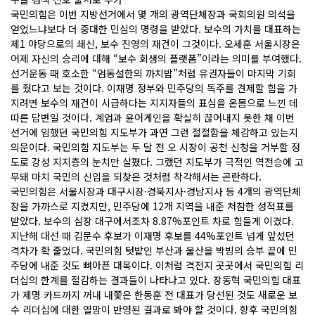
국민의힘은 이번 지방선거에서 몇 개의 광역단체장과 국회의원 의석을
얻었느냐보다 더 중대한 민심의 명령을 받았다. 보수의 가치를 대표하는
제1 야당으로의 쇄신, 보수 진영의 재건이 그것이다. 오세훈 서울시장은
어제 자신의 승리에 대해 “보수 회생의 플랫폼”이라는 의미를 부여했다.
선거운동 때 호소한 “엄동설한의 까치밥”처럼 유권자들이 마지막 기회
를 줬다고 보는 것이다. 이재명 정부와 민주당의 독주를 견제할 힘을 가
지려면 보수의 재건이 시급하다는 지지자들의 표심을 온몸으로 느낀 데
따른 답변일 것이다. 계엄과 윤어게인을 확실히 끊어내지 못한 채 이번
선거에 임했던 국민의힘 지도부가 과연 그런 절절함을 체감하고 있는지
의문이다. 국민의힘 지도부는 두 달 전 오 시장이 공천 신청을 거부할 정
도로 강성 지지층의 눈치만 살폈다. 그랬던 지도부가 극적인 역전승에 고
무돼 마치 국민의 신임을 되찾은 것처럼 착각해서는 곤란하다.
국민의힘은 서울시장과 대구시장·경북지사·경남지사 등 4개의 광역단체
장을 가까스로 지켰지만, 민주당에 12개 지역을 내준 처참한 성적표를
받았다. 보수의 심장 대구에서조차 8.87%포인트 차로 힘들게 이겼다.
지난해 대선 때 김문수 후보가 이재명 후보를 44%포인트 넘게 앞섰던
격차가 확 줄었다. 국민의힘 텃밭인 부산과 울산을 박빙의 승부 끝에 민
주당에 내준 것도 뼈아픈 대목이다. 이처럼 격전지 곳곳에서 국민의힘 리
더십의 한계를 절감하는 결과들이 나타나고 있다. 장동혁 국민의힘 대표
가 제명 카드까지 꺼내 내쫓은 한동훈 전 대표가 당선된 것도 새로운 보
수 리더십에 대한 열망이 반영된 결과로 봐야 할 것이다. 향후 국민의힘