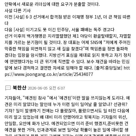
안팎에서 새로운 리더십에 대한 요구가 분출할 것이다.
사설 다른 기사
이전 [사설] 6·3 선거에서 합격점 받은 이재명 정부 1년, 더 큰 책임 따른
다
다음 [사설] 이기고도 못 이긴 민주당, 서울 패배는 독주 경고다
선거 이후의 백가쟁명은 지리멸렬했던 제1 야당이 환골탈태할지, 자멸할
지를 가르는 분기점이 될 것이다. 장 대표는 어제 SNS에 “저에게 주어진
막중한 책임을 외면하지 않고 새 길을 찾겠다”며 책임론을 정면 돌파하
겠다는 입장을 암시했다. 지방선거 표심을 제대로 읽지 못하고 자기 정치
에 연연했다가는 더 큰 위기에 직면할 수 있다. 보수 재건을 바라는 민심
앞에 보다 겸허하고 결연한 자세로 임해야 할 때다. [출처:중앙일보] htt
ps://www.joongang.co.kr/article/25434077
북한산
2026-06-05 오전 6:07
기자들아, "예견된 참사 "에서 '예견된'이란 말을 쓰지않는게 도리다. 예
견은 미리 알았다는 말인데 누가 이런 일이 일어날 줄 알았나? 선관위?
기자? 일이 발생하기 전에는 다 몰랐잖아, 몰랐으면서도 일 터진 다음에
미리 알고 있었는데 왜 대비 미리 안했어라고 뒷북치는 기자들의 위선,
안일함, 오만에 화가 난다. 예견되었으면 미리 준비 했겠지,준비못한 건
예견을 못한 거야, 인과관계로 보면 일어날 확률이 높은 일에 대비할 생