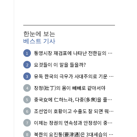
한눈에 보는
베스트 기사
통영시장 재검표에 나타난 전한길의 무
1
식한 거짓선동!
요것들이 이 말을 들을까?
2
유독 한국의 극우가 사대주의로 기운 이
3
유!
장정(壯丁)의 몸이 빼빼로 같아서야
4
중국女에 仁하느라, 다중(多衆)을 줄세
5
운 의사
조선업이 호황이고 수출도 잘 되면 뭐하
6
노?
이제는 정권의 연속성과 안정성이 중요
7
하다
북한의 요진통(要津通)은 3대세습의 사
8