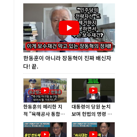
한동훈이 아니라 장동혁이 진짜 배신자
다! 끝.
한동훈의 예리한 지
대통령이 당원 눈치
적 "육해공사 통합하
보며 헌법의 명령 거
면 쿠데타 쉬워진다"
부, 발목 잡혔다!