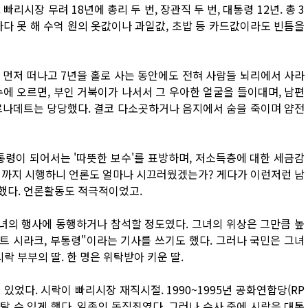
리시장 무려 18년에 총리 두 번, 장관직 두 번, 대통령 12년. 총 3
하다 못 해 수억 원의 옷값이나 과일값, 초밥 등 카드값이라도 빈틈을
 먼저 떠나고 7년을 홀로 사는 동안에도 전혀 사람들 뇌리에서 사라
에 오르면, 부인 거북이가 나서서 그 우아한 얼굴을 들이대며, 남편
르나데트는 당당했다. 결코 다소곳하거나 음지에서 숨을 죽이며 얌전
령이 되어서는 '따뜻한 보수'를 표방하며, 저소득층에 대한 세금감
책까지 시행하니 언론도 얼마나 시끄러웠겠는가? 게다가 이런저런 남
했다. 언론활동도 적극적이었고.
녀의 행사에 동행하거나 참석할 정도였다. 그녀의 위상은 그만큼 높
트 시라크, 부통령"이라는 기사를 쓰기도 했다. 그러나 국민은 그녀
시락 부부의 딸. 한 명은 위탁받아 키운 딸.
었다. 시락이 빠리시장 재직시절. 1990~1995년 공화연합당(RP
탈 수 있게 했다. 일종의 독직죄였다. 그러나 수사 중에 시락은 대통