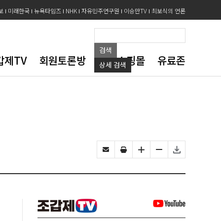
보
미래한국
뉴욕타임즈
NHK
자유민주연구원
이승만TV
최보식의 언론
검색
갑제TV
회원토론방
도서쇼핑몰
유료존
상세
검색