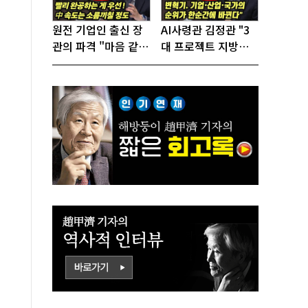
원전 기업인 출신 장
AI사령관 김정관 "3
관의 파격 "마음 같아
대 프로젝트 지방투
서는 수도권에 원전
자는 국가생존을 건
짓고싶다"
대전략"