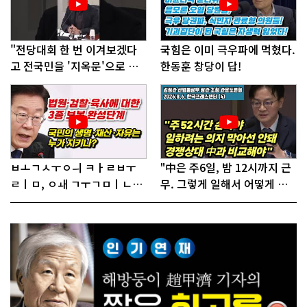
"전당대회 한 번 이겨보겠다
국힘은 이미 극우파에 먹혔다.
고 전국민을 '지옥문'으로 밀
한동훈 창당이 답!
어!"
ㅂㅗㄱㅅㅜㅇㅢ ㅋㅏㄹㅂㅜ
"中은 주6일, 밤 12시까지 근
ㄹㅣㅁ, ㅇㅙ ㄱㅜㄱㅁㅣㄴㄷ
무. 그렇게 일해서 어떻게 경
ㅡㄹㅇㅣ ㄷㅏㅇㅎㅐㅇㅑ ㅎ
쟁하냐 반문하더라"
ㅏㄴㅏ?