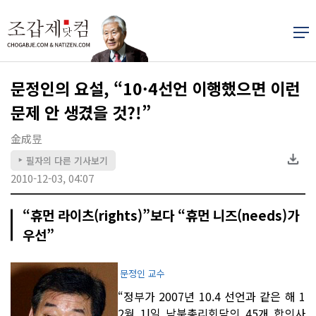
문정인의 요설, “10·4선언 이행했으면 이런
문제 안 생겼을 것?!”
金成昱
필자의 다른 기사보기
▶
2010-12-03, 04:07
“휴먼 라이츠(rights)”보다 “휴먼 니즈(needs)가
우선”
문정인 교수
“정부가 2007년 10.4 선언과 같은 해 1
2월 1l일 남북총리회담의 45개 합의사