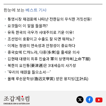
한눈에 보는
베스트 기사
통영시장 재검표에 나타난 전한길의 무식한 거짓선동!
요것들이 이 말을 들을까?
유독 한국의 극우가 사대주의로 기운 이유!
조선업이 호황이고 수출도 잘 되면 뭐하노?
이제는 정권의 연속성과 안정성이 중요하다
중국女에 仁하느라, 다중(多衆)을 줄세운 의사
김현태 대령의 최후 진술과 軍의 상명하복(上命下服)
북한의 요진통(要津通)은 3대세습의 사기성
'우리의 애원을 들으소서…'
올해 루쉰문학상(魯迅文學賞) 받은 왕지빙(王計兵)