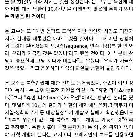
을 無力化(무력화)시키는 것을 상정한다. 문 교수는 북한에 대
한 비판 대신 남한이 10.4선언을 이행하지 않은데 문제가 있다
는 궤변을 편 것이다.
문 교수는 또 “이번 연평도 포격은 지난 천안함 사건도 마찬가
지다. 김대중 대통령은 아마 그랬을 것이다. ‘그때 어떤 상황에
서 그것이 벌어졌는지 시퀀스(sequence, 연속 과정)를 한 번 봐
라, 우리가 자극한 것은 없었나’라고 했을 것이다. 이 부분이 상
당히 중요한데 그냥 지나가 버렸다”고 말했다. ‘우리가 자극한
것은 없었나’라고 운운하며 책임의 화살을 남한에 돌린 것이다.
문 교수는 북한인권에 대한 견해도 늘어놓았다. 주민이 아닌 정
권이 독식하는 소위 인도적 지원을 역설하며 “휴먼 라이츠(righ
ts)”보다 “휴먼 니즈(needs)가 우선”이라는 황당한 논리를 폈
다. 햇볕정책 10년의 결과가 북한의 개혁·개방은커녕 핵무기·미
사일·생화학무기 등 대량살상무기 개발로 실패가 확인됐음에도
“외부의 위협이 없을 때 북한의 개혁ㆍ개방도 가능할 것”이라
고 주장했다. 북한人權에 대한 문제제기 등 외부의 위협이 없어
야 개혁·개방이 된다는 요지이다. 프레시안의 보도를 인용하면