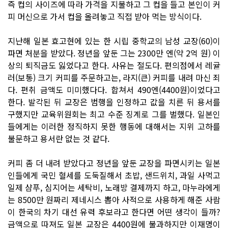
즉 컵의 사이즈에 따라 가격을 지불하고 그 컵을 들고 본인이 커
피 머신으로 가서 컵을 올려놓고 직접 받아 먹는 방식이다.
지난해 일본 효고현에 있는 한 시립 중학교의 남성 교장(60)이
파면 처분을 받았다. 정년을 앞둔 그는 2300만 엔(약 2억 원) 이
상의 퇴직금도 잃었다고 한다. 사유는 절도다. 편의점에서 레귤
러(보통) 크기 커피를 주문하고는, 라지(큰) 커피를 내려 마신 죄
다. 편취 금액도 미미했다다. 합쳐서 490엔(4400원)이었다고
한다. 발각된 뒤 교장은 범행을 인정하고 값을 치른 뒤 용서를
구했지만 교육위원회는 최고 수준 징계로 그를 벌했다. 일본인
들에게는 이러한 정직하지 못한 행동에 대해서는 지위 고하를
불문하고 용서란 없는 것 같다.
커피 좀 더 내려 받았다고 정년을 앞둔 교장을 파면시키는 일본
인들에게 국민 혈세를 도둑질해서 초밥, 샌드위치, 과일 사먹고
일제 샴푸, 심지어는 세탁비, 노래방 결제까지 하고, 마누라에게
는 8500만 원짜리 제네시스 뽑아 사적으로 사용하게 해준 사람
이 한국의 차기 대선 유력 후보라고 한다면 어떤 생각이 들까?
금액으로 따져도 일본 교장은 4400원에 불과하지만 이재명이