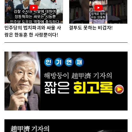
민주당의 법치파괴와 싸울 사
결투도 못하는 비겁자!
람은 한동훈 한 사람뿐이다!