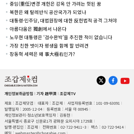
중임(重任)변경 개헌은 감옥 안 가려는 헛된 꿈
북한은 왜 탈레반식 공산국가가 되었나
대통령·민주당, 대법원장에 대한 反헌법적 공격 그쳐야
아름다움은 獨創에서 나온다
노무현 대통령은 ‘검수완박’을 추진한 적이 없습니다
가장 친한 벗이자 평생을 함께 할 반려견
장동혁 세력은 왜 事大極右인가?
개인정보취급방침
기자 趙甲濟
조갑제TV
제호 : 조갑제닷컴
대표자 : 조갑제
사업자등록번호 : 101-09-63091
발행일자 : 2005-12-04
등록번호 : 서울 아 00945
개인정보관리·청소년보호책임자 : 김동현
서울특별시 종로구 신문로1가 광화문 오피시아 1729호
발행·편집인 : 조갑제
전화번호 : 02-722-9411~3
팩스 : 02-722-9414
메일 : webmaster@chogabje.com