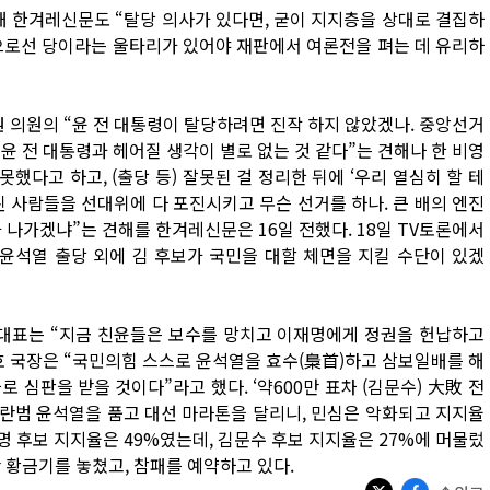
해 한겨레신문도 “탈당 의사가 있다면, 굳이 지지층을 상대로 결집하
령으로선 당이라는 울타리가 있어야 재판에서 여론전을 펴는 데 유리하
권 의원의 “윤 전 대통령이 탈당하려면 진작 하지 않았겠나. 중앙선거
윤 전 대통령과 헤어질 생각이 별로 없는 것 같다”는 견해나 한 비영
했다고 하고, (출당 등) 잘못된 걸 정리한 뒤에 ‘우리 열심히 할 테
련된 사람들을 선대위에 다 포진시키고 무슨 선거를 하나. 큰 배의 엔진
 나가겠냐”는 견해를 한겨레신문은 16일 전했다. 18일 TV토론에서
윤석열 출당 외에 김 후보가 국민을 대할 체면을 지킬 수단이 있겠
 대표는 “지금 친윤들은 보수를 망치고 이재명에게 정권을 헌납하고
호 국장은 “국민의힘 스스로 윤석열을 효수(梟首)하고 삼보일배를 해
로 심판을 받을 것이다”라고 했다. ‘약600만 표차 (김문수) 大敗 전
란범 윤석열을 품고 대선 마라톤을 달리니, 민심은 악화되고 지지율
재명 후보 지지율은 49%였는데, 김문수 후보 지지율은 27%에 머물렀
 황금기를 놓쳤고, 참패를 예약하고 있다.