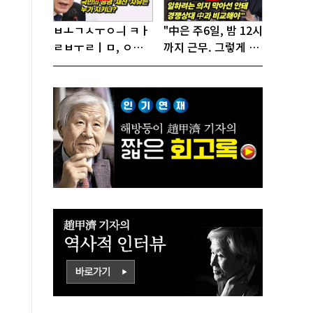
ㅂㅗㄱㅅㅜㅇㅢ ㅋㅏ
"中은 주6일, 밤 12시
ㄹㅂㅜㄹㅣㅁ, ㅇㅙ
까지 근무. 그렇게 일
ㄱㅜㄱㅁㅣㄴㄷㅡㄹ
해서 어떻게 경쟁하
ㅇㅣ ㄷㅏㅇㅎㅐㅇㅑ
냐 반문하더라"
ㅎㅏㄴㅏ?