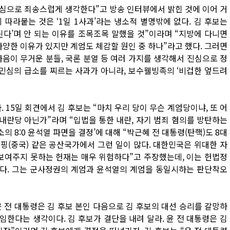
진심으로 죄송스럽게 생각한다”고 방송 인터뷰에서 밝힌 것에 이어 거
 따라붙는 것은 ‘1일 1사과’라는 냉소적 별명밖에 없다. 김 후보는
된다’며 안 되는 이유를 조목조목 말했을 것”이라며 “지방에 다니면
다양한 이유가 있지만 계엄도 체감할 원인 중 하나”라고 했다. 그러면
마음이 무거운 분들, 국론 분열 등 여러 가지를 생각해서 진심으로 정
 민심의 급소를 찌르는 사과가 아니라, 보수웰빙족의 ‘비겁한 엎드려
 15일 회견에서 김 후보는 “마치 우리 당이 무슨 계엄당이냐, 또 어
 내란당 아닌가”라며 “입법을 통한 내란, 자기 범죄 혐의를 방탄하는
 8:0 윤석열 파면을 결정’에 대해 “박근혜 전 대통령(탄핵)도 8대
핑(중국) 같은 공산국가에서 그런 일이 많다. 대한민국은 위대한 자
 보여주지 못하는 헌재는 매우 위험하다”고 주장했는데, 이는 헌법정
다. 그는 군사정권의 계엄과 윤석열의 계엄을 동일시하는 판단착오
윤 전 대통령은 김 후보 본인 다음으로 김 후보의 대선 승리를 갈망하
임한다는 생각이다. 김 후보가 결단을 내려 달라. 윤 전 대통령은 김