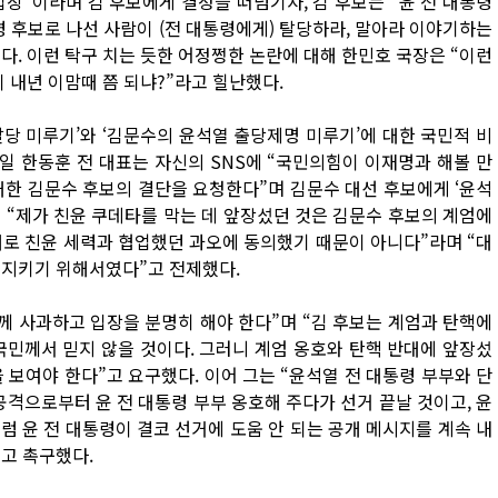
장”이라며 김 후보에게 결정을 떠넘기자, 김 후보는 “윤 전 대통령
령 후보로 나선 사람이 (전 대통령에게) 탈당하라, 말아라 이야기하는
. 이런 탁구 치는 듯한 어정쩡한 논란에 대해 한민호 국장은 “이런
이 내년 이맘때 쯤 되냐?”라고 힐난했다.
탈당 미루기’와 ‘김문수의 윤석열 출당제명 미루기’에 대한 국민적 비
1일 한동훈 전 대표는 자신의 SNS에 “국민의힘이 이재명과 해볼 만
대한 김문수 후보의 결단을 요청한다”며 김문수 대선 후보에게 ‘윤석
는 “제가 친윤 쿠데타를 막는 데 앞장섰던 것은 김문수 후보의 계엄에
개로 친윤 세력과 협업했던 과오에 동의했기 때문이 아니다”라며 “대
 지키기 위해서였다”고 전제했다.
께 사과하고 입장을 분명히 해야 한다”며 “김 후보는 계엄과 탄핵에
국민께서 믿지 않을 것이다. 그러니 계엄 옹호와 탄핵 반대에 앞장섰
 보여야 한다”고 요구했다. 이어 그는 “윤석열 전 대통령 부부와 단
공격으로부터 윤 전 대통령 부부 옹호해 주다가 선거 끝날 것이고, 윤
럼 윤 전 대통령이 결코 선거에 도움 안 되는 공개 메시지를 계속 내
”고 촉구했다.