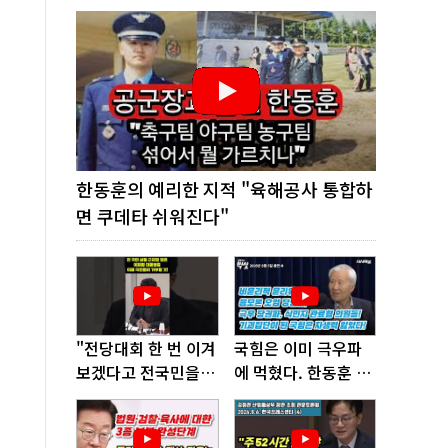
한동훈의 예리한 지적 "육해공사 통합하
면 쿠데타 쉬워진다"
"전당대회 한 번 이겨
국힘은 이미 극우파
보겠다고 전국민을
에 먹혔다. 한동훈 창
'지옥문'으로 밀어!"
당이 답!