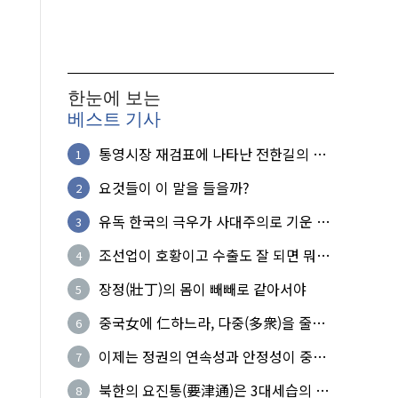
한눈에 보는
베스트 기사
통영시장 재검표에 나타난 전한길의 무
1
식한 거짓선동!
요것들이 이 말을 들을까?
2
유독 한국의 극우가 사대주의로 기운 이
3
유!
조선업이 호황이고 수출도 잘 되면 뭐하
4
노?
장정(壯丁)의 몸이 빼빼로 같아서야
5
중국女에 仁하느라, 다중(多衆)을 줄세
6
운 의사
이제는 정권의 연속성과 안정성이 중요
7
하다
북한의 요진통(要津通)은 3대세습의 사
8