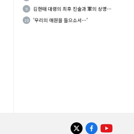
기성
김현태 대령의 최후 진술과 軍의 상명하
9
복(上命下服)
'우리의 애원을 들으소서…'
10