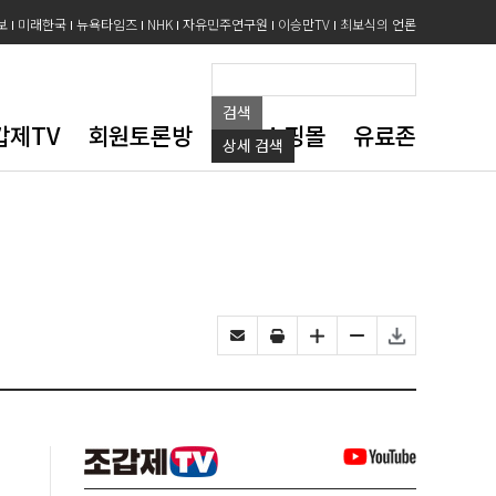
보
미래한국
뉴욕타임즈
NHK
자유민주연구원
이승만TV
최보식의 언론
검색
갑제TV
회원토론방
도서쇼핑몰
유료존
상세
검색