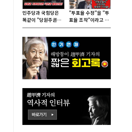
민주당과 국힘당은
"투표율 수정"을 "투
똑같이 "당원주권정
표율 조작"이라고 선
당"으로 전락했다!
동하는 참 나쁜 사람
들!