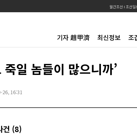
월간조선
조선일
기자 趙甲濟
최신정보
조
도 죽일 놈들이 많으니까’
-26, 16:31
건 (8)