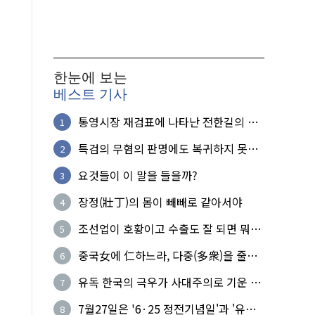
한눈에 보는
베스트 기사
통영시장 재검표에 나타난 전한길의 무
1
식한 거짓선동!
특검의 무혐의 판명에도 복귀하지 못한
2
참군인들
요것들이 이 말을 들을까?
3
장정(壯丁)의 몸이 빼빼로 같아서야
4
조선업이 호황이고 수출도 잘 되면 뭐하
5
노?
중국女에 仁하느라, 다중(多衆)을 줄세
6
운 의사
유독 한국의 극우가 사대주의로 기운 이
7
유!
7월27일은 '6·25 정전기념일'과 '유엔
8