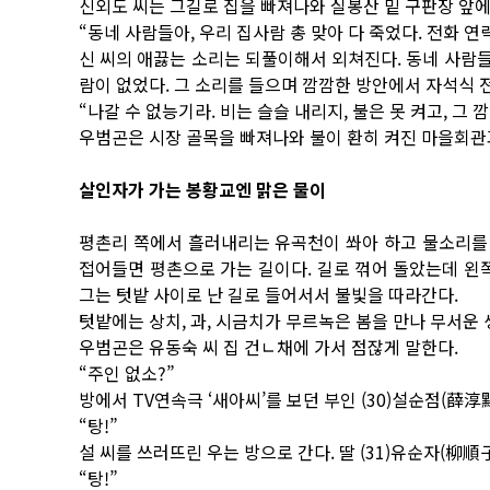
신외도 씨는 그길로 집을 빠져나와 실봉산 밑 구판장 앞에
“동네 사람들아, 우리 집사람 총 맞아 다 죽었다. 전화 연락
신 씨의 애끓는 소리는 되풀이해서 외쳐진다. 동네 사람들
람이 없었다. 그 소리를 들으며 깜깜한 방안에서 자석식 
“나갈 수 없능기라. 비는 슬슬 내리지, 불은 못 켜고, 그 
우범곤은 시장 골목을 빠져나와 불이 환히 켜진 마을회관
살인자가 가는 봉황교엔 맑은 물이
평촌리 쪽에서 흘러내리는 유곡천이 쏴아 하고 물소리를 
접어들면 평촌으로 가는 길이다. 길로 꺾어 돌았는데 왼쪽
그는 텃밭 사이로 난 길로 들어서서 불빛을 따라간다.
텃밭에는 상치, 과, 시금치가 무르녹은 봄을 만나 무서운
우범곤은 유동숙 씨 집 건ㄴ채에 가서 점잖게 말한다.
“주인 없소?”
방에서 TV연속극 ‘새아씨’를 보던 부인 (30)설순점(薛淳點
“탕!”
설 씨를 쓰러뜨린 우는 방으로 간다. 딸 (31)유순자(柳順
“탕!”