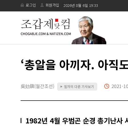
로그인
회원가입
2026년 8월 6일 19:33
‘총알을 아끼자. 아직
吳効鎭(월간조선)
2021-10
필자의 다른 기사보기
▶
1982년 4월 우범곤 순경 총기난사 사