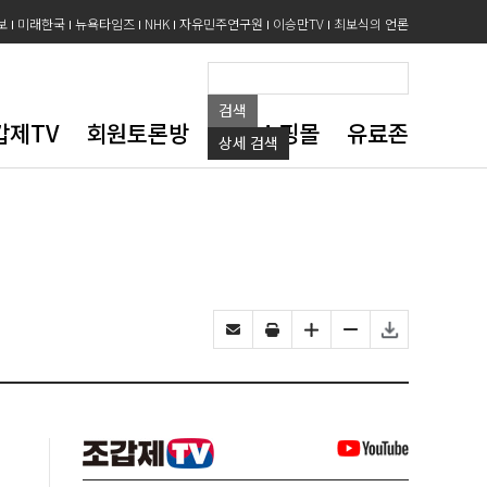
보
미래한국
뉴욕타임즈
NHK
자유민주연구원
이승만TV
최보식의 언론
검색
갑제TV
회원토론방
도서쇼핑몰
유료존
상세
검색