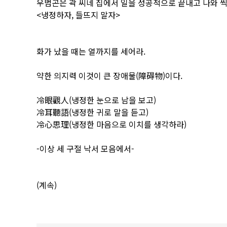
우범곤은 곽 씨네 집에서 일을 성공적으로 끝내고 나와 씩
<냉정하자, 들뜨지 말자>
화가 났을 때는 열까지를 세어라.
약한 의지력 이것이 큰 장애물(障碍物)이다.
冷眼觀人(냉정한 눈으로 남을 보고)
冷耳聽語(냉정한 귀로 말을 듣고)
冷心思理(냉정한 마음으로 이치를 생각하라)
-이상 세 구절 낙서 모음에서-
(계속)