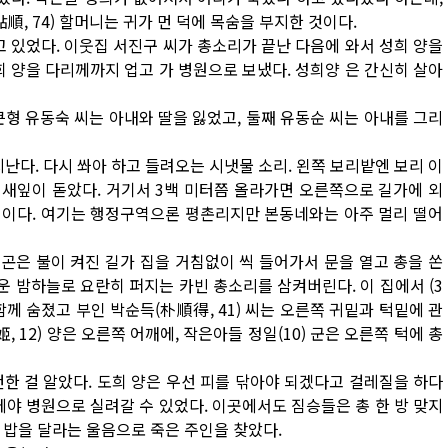
順, 74) 할머니는 귀가 먼 덕에 목숨을 부지한 것이다.
고 있었다. 이웃집 서진구 씨가 총소리가 끝난 다음에 와서 성희 양을
희 양을 다리께까지 업고 가 병원으로 보냈다. 성희양 은 간신히 살아
큰형 유동숙 씨는 아내와 딸을 잃었고, 둘째 유동순 씨는 아내를 그리
난다. 다시 쏴아 하고 들려오는 시냇물 소리. 왼쪽 보리밭엔 보리 이
새잎이 돋았다. 거기서 3백 미터쯤 올라가면 오른쪽으로 길가에 외
씨 집이다. 여기는 행정구역으론 평촌리지만 본동네와는 아주 멀리 떨어
범곤은 불이 켜진 길가 집을 거침없이 씩 들어가서 문을 열고 총을 쏜
운 밤하늘로 요란히 퍼지는 카빈 총소리를 삼켜버린다. 이 집에서 (3
고 함께 숨졌고 부인 박순득(朴順得, 41) 씨는 오른쪽 귀밑과 턱밑에 관
 12) 양은 오른쪽 어깨에, 작은아들 정일(10) 군은 오른쪽 턱에 총
한 걸 알았다. 도희 양은 우선 피를 닦아야 되겠다고 걸레질을 하다
에야 병원으로 실려갈 수 있었다. 이곳에서도 짐승들은 총 한 방 맞지
 밥을 달라는 울음으로 죽은 주인을 찾았다.