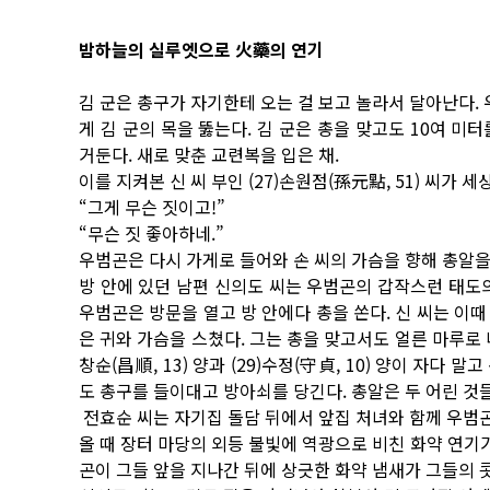
밤하늘의 실루엣으로 火藥의 연기
김 군은 총구가 자기한테 오는 걸 보고 놀라서 달아난다. 
게 김 군의 목을 뚫는다. 김 군은 총을 맞고도 10여 
거둔다. 새로 맞춘 교련복을 입은 채.
이를 지켜본 신 씨 부인 (27)손원점(孫元點, 51) 씨가
“그게 무슨 짓이고!”
“무슨 짓 좋아하네.”
우범곤은 다시 가게로 들어와 손 씨의 가슴을 향해 총알을 
방 안에 있던 남편 신의도 씨는 우범곤의 갑작스런 태도
우범곤은 방문을 열고 방 안에다 총을 쏜다. 신 씨는 이때
은 귀와 가슴을 스쳤다. 그는 총을 맞고서도 얼른 마루로 나
창순(昌順, 13) 양과 (29)수정(守貞, 10) 양이 자
도 총구를 들이대고 방아쇠를 당긴다. 총알은 두 어린 것
전효순 씨는 자기집 돌담 뒤에서 앞집 처녀와 함께 우범곤
올 때 장터 마당의 외등 불빛에 역광으로 비친 화약 연
곤이 그들 앞을 지나간 뒤에 상긋한 화약 냄새가 그들의 