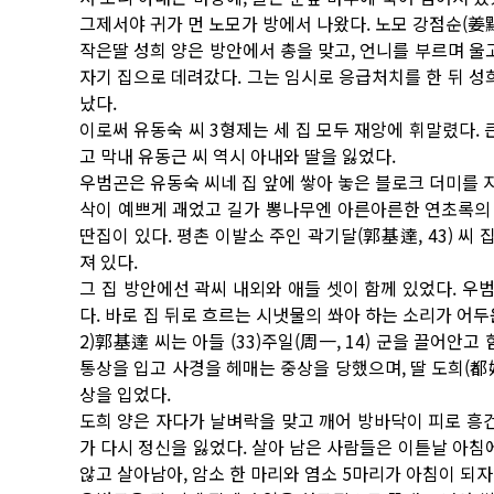
그제서야 귀가 먼 노모가 방에서 나왔다. 노모 강점순(姜點
작은딸 성희 양은 방안에서 총을 맞고, 언니를 부르며 울
자기 집으로 데려갔다. 그는 임시로 응급처치를 한 뒤 성
났다.
이로써 유동숙 씨 3형제는 세 집 모두 재앙에 휘말렸다. 
고 막내 유동근 씨 역시 아내와 딸을 잃었다.
우범곤은 유동숙 씨네 집 앞에 쌓아 놓은 블로크 더미를 지
삭이 예쁘게 괘었고 길가 뽕나무엔 아른아른한 연초록의 
딴집이 있다. 평촌 이발소 주인 곽기달(郭基達, 43) 
져 있다.
그 집 방안에선 곽씨 내외와 애들 셋이 함께 있었다. 우
다. 바로 집 뒤로 흐르는 시냇물의 쏴아 하는 소리가 어두
2)郭基達 씨는 아들 (33)주일(周一, 14) 군을 끌어안
통상을 입고 사경을 헤매는 중상을 당했으며, 딸 도희(都姬,
상을 입었다.
도희 양은 자다가 날벼락을 맞고 깨어 방바닥이 피로 흥건
가 다시 정신을 잃었다. 살아 남은 사람들은 이튿날 아침
않고 살아남아, 암소 한 마리와 염소 5마리가 아침이 되자