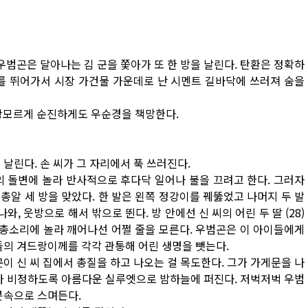
우범곤은 달아나는 김 군을 쫓아가 또 한 방을 날린다. 탄환은 정확하
미터를 뛰어가서 시장 가건물 가운데로 난 시멘트 길바닥에 쓰러져 숨을
 세상모르게 순진하게도 우순경을 책망한다.
날린다. 손 씨가 그 자리에서 푹 쓰러진다.
의 돌변에 놀라 반사적으로 후다닥 일어나 불을 끄려고 한다. 그러자
 총알 세 방을 맞았다. 한 발은 왼쪽 정강이를 꿰뚫었고 나머지 두 발
와, 웃방으로 해서 밖으로 뛴다. 방 안에선 신 씨의 어린 두 딸 (28)
다 말고 총소리에 놀라 깨어나선 어쩔 줄을 모른다. 우범곤은 이 아이들에게
들의 겨드랑이께를 각각 관통해 어린 생명을 뺏는다.
이 신 씨 집에서 총질을 하고 나오는 걸 목도한다. 그가 가게문을 나
기가 비정하도록 아름다운 실루엣으로 밤하늘에 퍼진다. 저벅저벅 우범
콧속으로 스며든다.