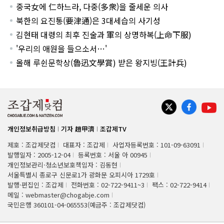
중국女에 仁하느라, 다중(多衆)을 줄세운 의사
북한의 요진통(要津通)은 3대세습의 사기성
김현태 대령의 최후 진술과 軍의 상명하복(上命下服)
'우리의 애원을 들으소서…'
올해 루쉰문학상(魯迅文學賞) 받은 왕지빙(王計兵)
개인정보취급방침
기자 趙甲濟
조갑제TV
제호 : 조갑제닷컴
대표자 : 조갑제
사업자등록번호 : 101-09-63091
발행일자 : 2005-12-04
등록번호 : 서울 아 00945
개인정보관리·청소년보호책임자 : 김동현
서울특별시 종로구 신문로1가 광화문 오피시아 1729호
발행·편집인 : 조갑제
전화번호 : 02-722-9411~3
팩스 : 02-722-9414
메일 : webmaster@chogabje.com
국민은행 360101-04-065553(예금주 : 조갑제닷컴)