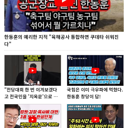
한동훈의 예리한 지적 "육해공사 통합하면 쿠데타 쉬워진
다"
"전당대회 한 번 이겨보겠다
국힘은 이미 극우파에 먹혔다.
고 전국민을 '지옥문'으로 밀
한동훈 창당이 답!
어!"