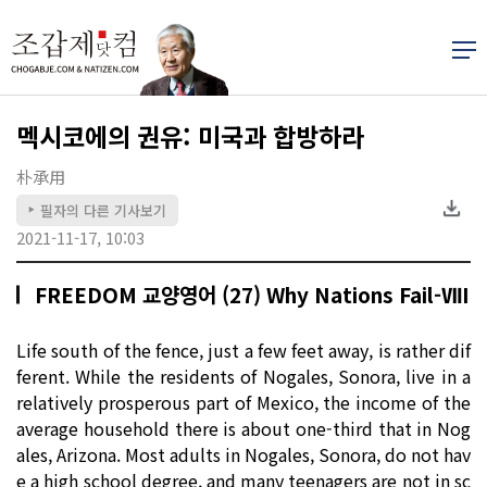
멕시코에의 권유: 미국과 합방하라
朴承用
필자의 다른 기사보기
▶
2021-11-17, 10:03
FREEDOM 교양영어 (27) Why Nations Fail-ⅦI
Life south of the fence, just a few feet away, is rather dif
ferent. While the residents of Nogales, Sonora, live in a
relatively prosperous part of Mexico, the income of the
average household there is about one-third that in Nog
ales, Arizona. Most adults in Nogales, Sonora, do not hav
e a high school degree, and many teenagers are not in sc