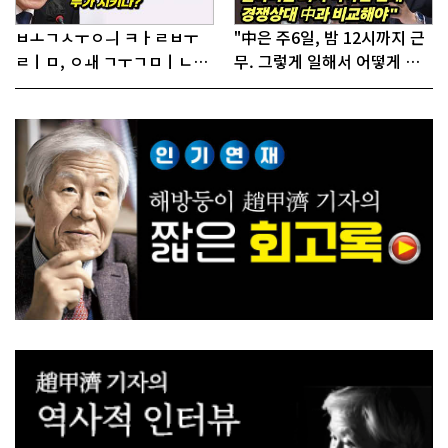
ㅂㅗㄱㅅㅜㅇㅢ ㅋㅏㄹㅂㅜ
"中은 주6일, 밤 12시까지 근
ㄹㅣㅁ, ㅇㅙ ㄱㅜㄱㅁㅣㄴㄷ
무. 그렇게 일해서 어떻게 경
ㅡㄹㅇㅣ ㄷㅏㅇㅎㅐㅇㅑ ㅎ
쟁하냐 반문하더라"
ㅏㄴㅏ?