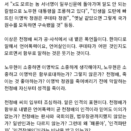
서 "x도 모르는 놈 서너명이 일부신문에 돌아가며 말도 안 되는
칼럼으로 노무현 대통령을 조롱하고 있다", "민생을 도탄에 빠
뜨린 이명박 정권은 쿠데타 정권", "옛날 같았으면 그렇게 국가
원수를 모독하면 구속됐을 것" 등등.
이상은 천정배 씨가 공·사석에서 내 뱉은 폭언들이다. 한마디로
말해서 언어폭력이요, 언어살인이다. 쿠데타가 어떤 것인지도
모르면서 함부로 말하는 것은 웃기는 것이다.
노무현이 소중하면 이명박도 소중하게 생각해야지, 노무현은 소
중하고 이명박은 함부로대하는가? 그렇지 않은가? 천정배, 죽
이는 것 좋아하는가? 이명박 정권을 죽여버리기 전에 막말하는
천정배 자신부터 성격을 죽이라.
천정배 씨의 입부터 조심하라. 말은 인격의 표현이다. 천정배가
함부로 내뱉은 언어폭력이 곧 천정배의 인격이라 믿어도 이의가
없는가? 천정배는 판사와 국회의원, 법무장관까지했지 않았는
가? 일반인과는 다르지 않는가? 그런데 왜 '패륜아', '인격파탄
자', '인격장애인'이라는 비난을 받고 있는가?