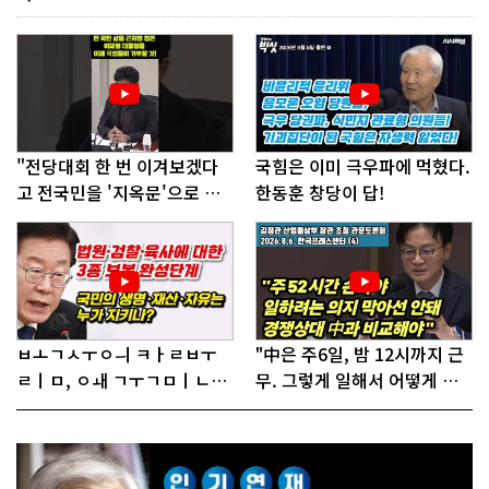
"전당대회 한 번 이겨보겠다
국힘은 이미 극우파에 먹혔다.
고 전국민을 '지옥문'으로 밀
한동훈 창당이 답!
어!"
ㅂㅗㄱㅅㅜㅇㅢ ㅋㅏㄹㅂㅜ
"中은 주6일, 밤 12시까지 근
ㄹㅣㅁ, ㅇㅙ ㄱㅜㄱㅁㅣㄴㄷ
무. 그렇게 일해서 어떻게 경
ㅡㄹㅇㅣ ㄷㅏㅇㅎㅐㅇㅑ ㅎ
쟁하냐 반문하더라"
ㅏㄴㅏ?