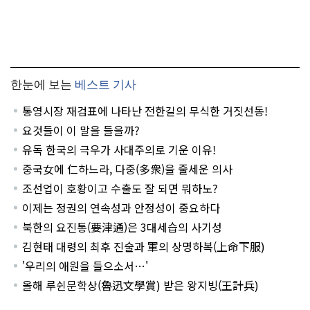
한눈에 보는
베스트 기사
통영시장 재검표에 나타난 전한길의 무식한 거짓선동!
요것들이 이 말을 들을까?
유독 한국의 극우가 사대주의로 기운 이유!
중국女에 仁하느라, 다중(多衆)을 줄세운 의사
조선업이 호황이고 수출도 잘 되면 뭐하노?
이제는 정권의 연속성과 안정성이 중요하다
북한의 요진통(要津通)은 3대세습의 사기성
김현태 대령의 최후 진술과 軍의 상명하복(上命下服)
'우리의 애원을 들으소서…'
올해 루쉰문학상(魯迅文學賞) 받은 왕지빙(王計兵)