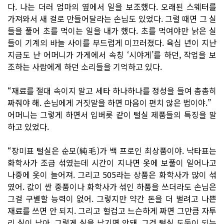
다. 나는 더러 엄마의 옆에서 일을 보조했다. 오래된 스웨터를
가져와서 새 걸로 만들어달라는 손님도 있었다. 그럴 때면 그 실
들을 풀어 초를 먹이는 일을 내가 했다. 초를 먹여야만 낡은 실
들이 기계의 바늘 사이를 부드럽게 미끄러졌다. 육십 년이 지난
지금도 난 어머니가 가게에서 속칭 ‘시야게’를 하던, 작업을 보
조하는 사람에게 하던 소리들을 기억하고 있다.
“재료를 절대 속이지 말고 세타 하나하나를 정성을 들여 촘촘히
짜줘야 해. 손님에게 거짓말을 하면 마음이 편치 않은 법이야.”
어머니는 그렇게 하면서 입버릇 같이 털실 제품들의 특징을 말
하고 있었다.
“장미표 털실은 순모(純毛)가 백 프로인 최상품이야. 낙타표는
화학사가 조금 섞였는데 시간이 지나면 옷에 보풀이 일어나고
나중에 옷이 늘어져. 그리고 505라는 상품은 화학사가 많이 섞
였어. 값이 싼 중품이나 화학사가 섞인 하품을 쓰더라도 손님은
그걸 구별할 능력이 없어. 그렇지만 약간 돈을 더 벌려고 나쁜
재료를 쓰면 안 되지. 그리고 헐겁고 느슨하게 짜면 그만큼 자투
리 실이 남아. 그렇게 실을 남기면 안돼. 그건 털실 도둑이 되는