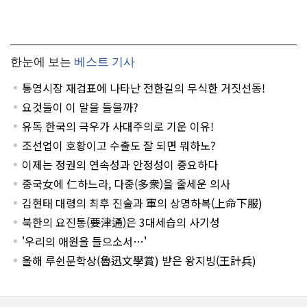
한눈에 보는
베스트 기사
통영시장 재검표에 나타난 전한길의 무식한 거짓선동!
요것들이 이 말을 들을까?
유독 한국의 극우가 사대주의로 기운 이유!
조선업이 호황이고 수출도 잘 되면 뭐하노?
이제는 정권의 연속성과 안정성이 중요하다
중국女에 仁하느라, 다중(多衆)을 줄세운 의사
김현태 대령의 최후 진술과 軍의 상명하복(上命下服)
북한의 요진통(要津通)은 3대세습의 사기성
'우리의 애원을 들으소서…'
올해 루쉰문학상(魯迅文學賞) 받은 왕지빙(王計兵)