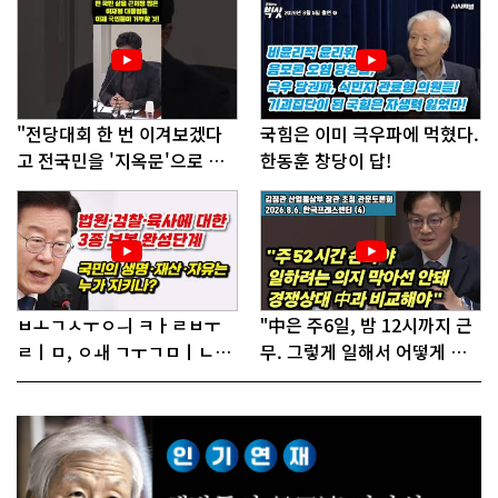
"전당대회 한 번 이겨보겠다
국힘은 이미 극우파에 먹혔다.
고 전국민을 '지옥문'으로 밀
한동훈 창당이 답!
어!"
ㅂㅗㄱㅅㅜㅇㅢ ㅋㅏㄹㅂㅜ
"中은 주6일, 밤 12시까지 근
ㄹㅣㅁ, ㅇㅙ ㄱㅜㄱㅁㅣㄴㄷ
무. 그렇게 일해서 어떻게 경
ㅡㄹㅇㅣ ㄷㅏㅇㅎㅐㅇㅑ ㅎ
쟁하냐 반문하더라"
ㅏㄴㅏ?