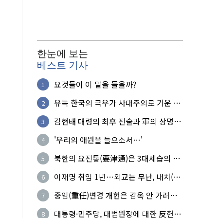
한눈에 보는
베스트 기사
요것들이 이 말을 들을까?
1
유독 한국의 극우가 사대주의로 기운 이
2
유!
김현태 대령의 최후 진술과 軍의 상명하
3
복(上命下服)
'우리의 애원을 들으소서…'
4
북한의 요진통(要津通)은 3대세습의 사
5
기성
이재명 취임 1년…외교는 무난, 내치(內
6
治)는 난맥상
중임(重任)변경 개헌은 감옥 안 가려는
7
헛된 꿈
대통령·민주당, 대법원장에 대한 反헌
8