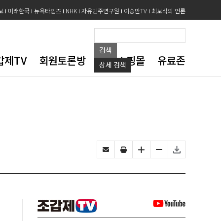
보
미래한국
뉴욕타임즈
NHK
자유민주연구원
이승만TV
최보식의 언론
검색
갑제TV
회원토론방
도서쇼핑몰
유료존
상세
검색