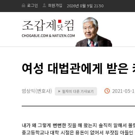
로그인
회원가입
2026년 8월 9일 21:50
여성 대법관에게 받은 
엄상익(변호사)
2021-05-1
필자의 다른 기사보기
▶
내가 왜 그렇게 뻔뻔한 짓을 해 왔는지 솔직히 말해서 몰
중고등학교나 대학 시절은 용돈이 없어서 부잣집 아들인 