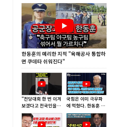
한동훈의 예리한 지적 "육해공사 통합하
면 쿠데타 쉬워진다"
"전당대회 한 번 이겨
국힘은 이미 극우파
보겠다고 전국민을
에 먹혔다. 한동훈 창
'지옥문'으로 밀어!"
당이 답!