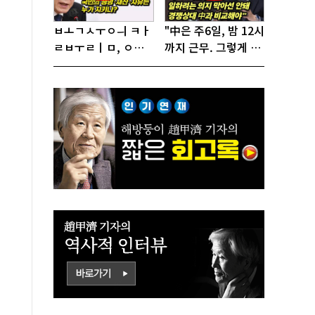
ㅂㅗㄱㅅㅜㅇㅢ ㅋㅏ
"中은 주6일, 밤 12시
ㄹㅂㅜㄹㅣㅁ, ㅇㅙ
까지 근무. 그렇게 일
ㄱㅜㄱㅁㅣㄴㄷㅡㄹ
해서 어떻게 경쟁하
ㅇㅣ ㄷㅏㅇㅎㅐㅇㅑ
냐 반문하더라"
ㅎㅏㄴㅏ?