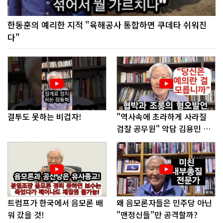
한동훈의 예리한 지적 "육해공사 통합하면 쿠데타 쉬워진
다"
결투도 못하는 비겁자!
"역사속에 초라하게 사라질
검찰 공무원" 악담 김용민 의
원에게!
트럼프가 한국에서 음모론 배
왜 음모론자들은 민주당 아닌
워 갔을 것!
"맨정신들"만 공격할까?