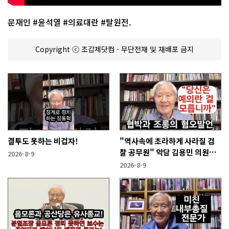
문재인 #윤석열 #의료대란 #탈원전.
Copyright ⓒ 조갑제닷컴 - 무단전재 및 재배포 금지
결투도 못하는 비겁자!
"역사속에 초라하게 사라질 검
찰 공무원" 악담 김용민 의원에
2026-8-9
게!
2026-8-9