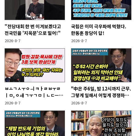
"전당대회 한 번 이겨보겠다고
국힘은 이미 극우파에 먹혔다.
전국민을 '지옥문'으로 밀어!"
한동훈 창당이 답!
2026-8-7
2026-8-7
ㅂㅗㄱㅅㅜㅇㅢ ㅋㅏㄹㅂㅜㄹ
"中은 주6일, 밤 12시까지 근무.
ㅣㅁ, ㅇㅙ ㄱㅜㄱㅁㅣㄴㄷㅡㄹ
그렇게 일해서 어떻게 경쟁하냐
ㅇㅣ ㄷㅏㅇㅎㅐㅇㅑ ㅎㅏㄴㅏ?
반문하더라"
2026-8-7
2026-8-7