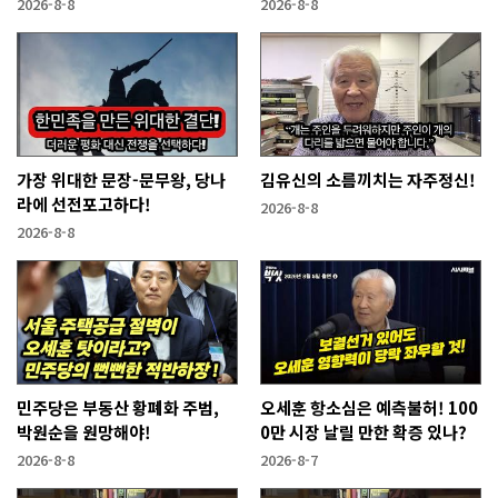
2026-8-8
2026-8-8
가장 위대한 문장-문무왕, 당나
김유신의 소름끼치는 자주정신!
라에 선전포고하다!
2026-8-8
2026-8-8
민주당은 부동산 황폐화 주범,
오세훈 항소심은 예측불허! 100
박원순을 원망해야!
0만 시장 날릴 만한 확증 있나?
2026-8-8
2026-8-7