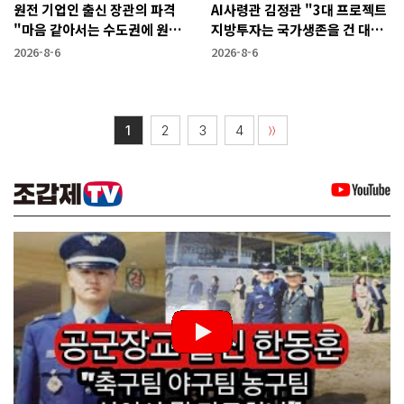
원전 기업인 출신 장관의 파격
AI사령관 김정관 "3대 프로젝트
"마음 같아서는 수도권에 원전
지방투자는 국가생존을 건 대전
짓고싶다"
략"
2026-8-6
2026-8-6
1
2
3
4
〉〉