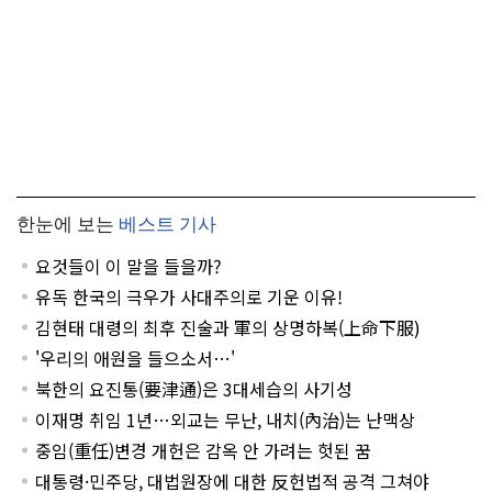
한눈에 보는
베스트 기사
요것들이 이 말을 들을까?
유독 한국의 극우가 사대주의로 기운 이유!
김현태 대령의 최후 진술과 軍의 상명하복(上命下服)
'우리의 애원을 들으소서…'
북한의 요진통(要津通)은 3대세습의 사기성
이재명 취임 1년…외교는 무난, 내치(內治)는 난맥상
중임(重任)변경 개헌은 감옥 안 가려는 헛된 꿈
대통령·민주당, 대법원장에 대한 反헌법적 공격 그쳐야