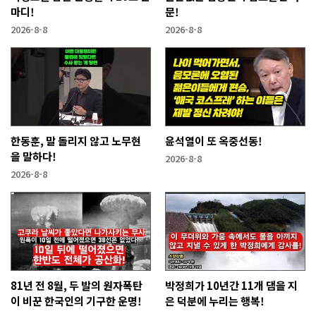
마디!
문!
2026-8-8
2026-8-8
한동훈, 말 돌리지 않고 노무현
윤석열이 또 옥중선동!
을 말하다!
2026-8-8
2026-8-8
81년 전 8월, 두 발의 원자폭탄
박정희가 10년간 11개 댐을 지
이 비꾼 한국인의 기구한 운명!
은 덕분에 누리는 행복!