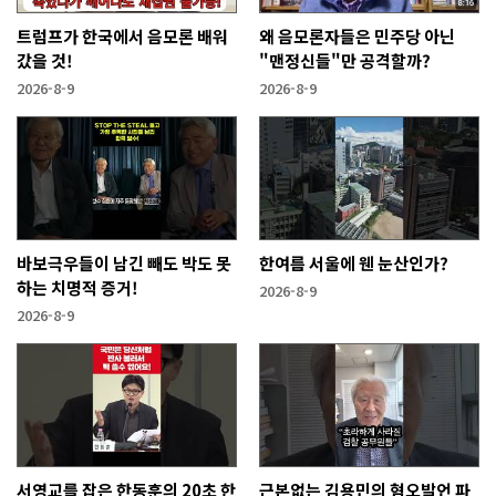
트럼프가 한국에서 음모론 배워
왜 음모론자들은 민주당 아닌
갔을 것!
"맨정신들"만 공격할까?
2026-8-9
2026-8-9
바보극우들이 남긴 빼도 박도 못
한여름 서울에 웬 눈산인가?
하는 치명적 증거!
2026-8-9
2026-8-9
서영교를 잡은 한동훈의 20초 한
근본없는 김용민의 혐오발언 파