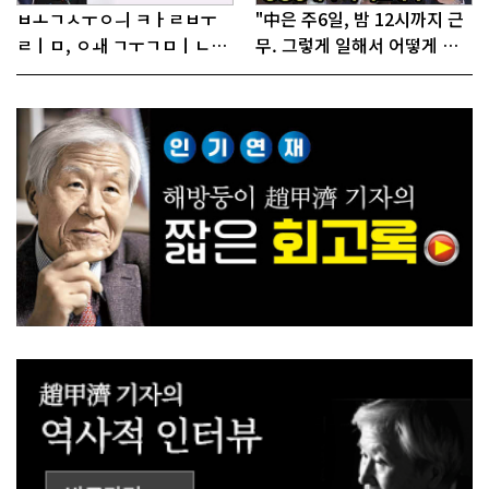
ㅂㅗㄱㅅㅜㅇㅢ ㅋㅏㄹㅂㅜ
"中은 주6일, 밤 12시까지 근
ㄹㅣㅁ, ㅇㅙ ㄱㅜㄱㅁㅣㄴㄷ
무. 그렇게 일해서 어떻게 경
ㅡㄹㅇㅣ ㄷㅏㅇㅎㅐㅇㅑ ㅎ
쟁하냐 반문하더라"
ㅏㄴㅏ?