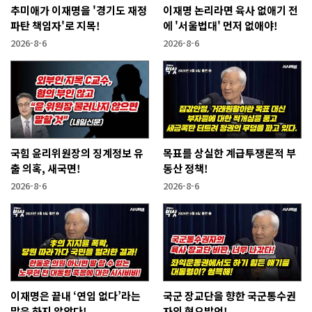
추미애가 이재명을 '경기도 재정
이재명 논리라면 육사 없애기 전
파탄 책임자'로 지목!
에 '서울법대' 먼저 없애야!
2026-8-6
2026-8-6
국힘 윤리위원장의 징계정보 유
목표를 상실한 계급투쟁론적 부
출 의혹, 새국면!
동산 정책!
2026-8-6
2026-8-6
이재명은 끝내 ‘연임 없다’라는
국군 장교단을 향한 국군통수권
말은 하지 않았다!
자의 혐오발언!