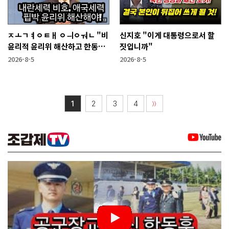
ㅈㅗㄱㅕㅇㅌㅐ ㅇㅢㅇㅝㄴ "비
신지호 "이게 대통령으로서 할
윤리적 윤리위 해산하고 한동훈
짓입니까"
복당 시켜야"
2026-8-5
2026-8-5
1
2
3
4
〉〉