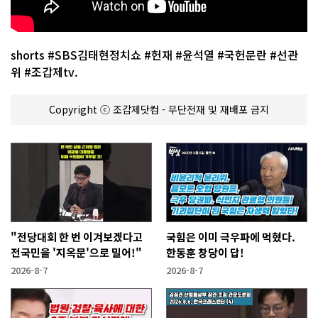
shorts #SBS김태현정치쇼 #헌재 #윤석열 #국헌문란 #선관
위 #조갑제tv.
Copyright ⓒ 조갑제닷컴 - 무단전재 및 재배포 금지
"전당대회 한 번 이겨보겠다고
국힘은 이미 극우파에 먹혔다.
전국민을 '지옥문'으로 밀어!"
한동훈 창당이 답!
2026-8-7
2026-8-7