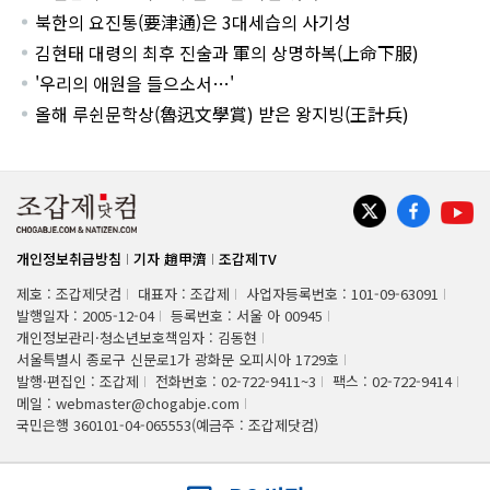
북한의 요진통(要津通)은 3대세습의 사기성
김현태 대령의 최후 진술과 軍의 상명하복(上命下服)
'우리의 애원을 들으소서…'
올해 루쉰문학상(魯迅文學賞) 받은 왕지빙(王計兵)
개인정보취급방침
기자 趙甲濟
조갑제TV
제호 : 조갑제닷컴
대표자 : 조갑제
사업자등록번호 : 101-09-63091
발행일자 : 2005-12-04
등록번호 : 서울 아 00945
개인정보관리·청소년보호책임자 : 김동현
서울특별시 종로구 신문로1가 광화문 오피시아 1729호
발행·편집인 : 조갑제
전화번호 : 02-722-9411~3
팩스 : 02-722-9414
메일 : webmaster@chogabje.com
국민은행 360101-04-065553(예금주 : 조갑제닷컴)