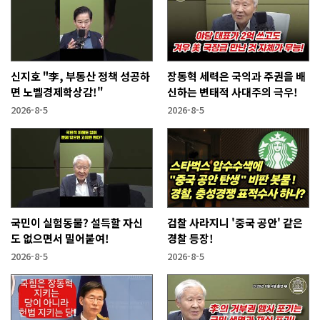
신지호 "李, 부동산 정책 성공하
장동혁 세력은 국익과 주권을 배
면 노벨경제학상감!"
신하는 변태적 사대주의 극우!
2026-8-5
2026-8-5
국민이 실험동물? 설득할 자신
검찰 사라지니 '중국 공안' 같은
도 없으면서 밀어붙여!
경찰 등장!
2026-8-5
2026-8-5