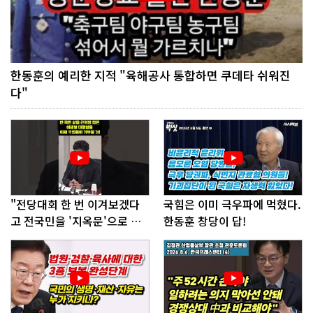
한동훈의 예리한 지적 "육해공사 통합하면 쿠데타 쉬워진
다"
"전당대회 한 번 이겨보겠다
국힘은 이미 극우파에 먹혔다.
고 전국민을 '지옥문'으로 밀
한동훈 창당이 답!
어!"