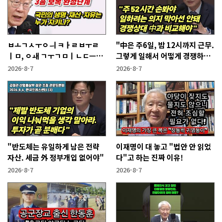
ㅂㅗㄱㅅㅜㅇㅢ ㅋㅏㄹㅂㅜㄹ
"中은 주6일, 밤 12시까지 근무.
ㅣㅁ, ㅇㅙ ㄱㅜㄱㅁㅣㄴㄷㅡㄹ
그렇게 일해서 어떻게 경쟁하냐
ㅇㅣ ㄷㅏㅇㅎㅐㅇㅑ ㅎㅏㄴㅏ?
반문하더라"
2026-8-7
2026-8-7
"반도체는 유일하게 남은 전략
이재명이 대 놓고 "법안 안 읽었
자산. 세금 外 정부개입 없어야"
다"고 하는 진짜 이유!
2026-8-7
2026-8-7