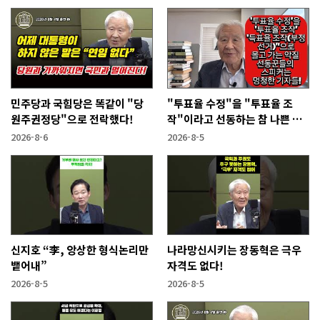
민주당과 국힘당은 똑같이 "당
"투표율 수정"을 "투표율 조
원주권정당"으로 전락했다!
작"이라고 선동하는 참 나쁜 사
람들!
2026-8-6
2026-8-5
신지호 “李, 앙상한 형식논리만
나라망신시키는 장동혁은 극우
뱉어내”
자격도 없다!
2026-8-5
2026-8-5