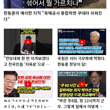
한동훈의 예리한 지적 "육해공사 통합하면 쿠데타 쉬워진
다"
"전당대회 한 번 이겨보겠다
국힘은 이미 극우파에 먹혔다.
고 전국민을 '지옥문'으로 밀
한동훈 창당이 답!
어!"
ㅂㅗㄱㅅㅜㅇㅢ ㅋㅏㄹㅂㅜ
"中은 주6일, 밤 12시까지 근
ㄹㅣㅁ, ㅇㅙ ㄱㅜㄱㅁㅣㄴㄷ
무. 그렇게 일해서 어떻게 경