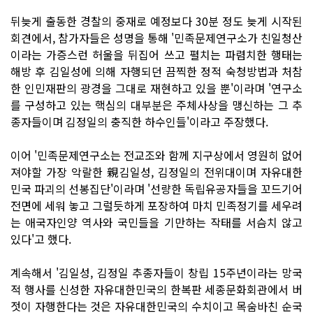
뒤늦게 출동한 경찰의 중재로 예정보다 30분 정도 늦게 시작된
회견에서, 참가자들은 성명을 통해 '민족문제연구소가 친일청산
이라는 가증스런 허울을 뒤집어 쓰고 펼치는 파렴치한 행태는
해방 후 김일성에 의해 자행되던 끔찍한 정적 숙청방법과 처참
한 인민재판의 광경을 그대로 재현하고 있을 뿐'이라며 '연구소
를 구성하고 있는 핵심의 대부분은 주체사상을 맹신하는 그 추
종자들이며 김정일의 충직한 하수인들'이라고 주장했다.
이어 '민족문제연구소는 전교조와 함께 지구상에서 영원히 없어
져야할 가장 악랄한 親김일성, 김정일의 전위대이며 자유대한
민국 파괴의 선봉집단'이라며 '선량한 독립유공자들을 꼬드기어
전면에 세워 놓고 그럴듯하게 포장하여 마치 민족정기를 세우려
는 애국자인양 역사와 국민들을 기만하는 작태를 서슴치 않고
있다'고 했다.
계속해서 '김일성, 김정일 추종자들이 창립 15주년이라는 망국
적 행사를 신성한 자유대한민국의 한복판 세종문화회관에서 버
젓이 자행한다는 것은 자유대한민국의 수치이고 목숨바친 순국