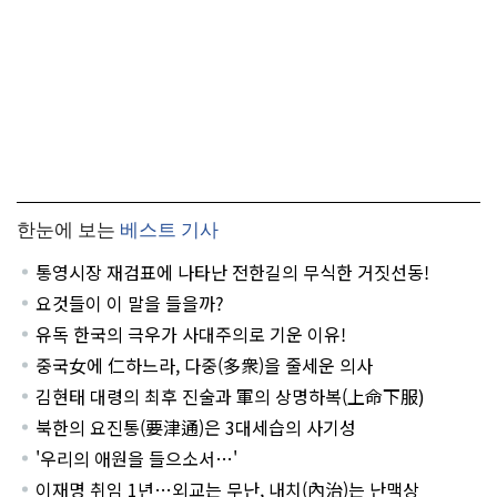
한눈에 보는
베스트 기사
통영시장 재검표에 나타난 전한길의 무식한 거짓선동!
요것들이 이 말을 들을까?
유독 한국의 극우가 사대주의로 기운 이유!
중국女에 仁하느라, 다중(多衆)을 줄세운 의사
김현태 대령의 최후 진술과 軍의 상명하복(上命下服)
북한의 요진통(要津通)은 3대세습의 사기성
'우리의 애원을 들으소서…'
이재명 취임 1년…외교는 무난, 내치(內治)는 난맥상