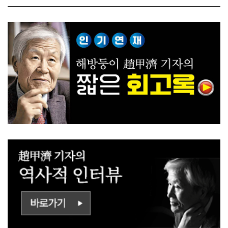
ㅡㄹㅇㅣ ㄷㅏㅇㅎㅐㅇㅑ ㅎ
쟁하냐 반문하더라"
ㅏㄴㅏ?