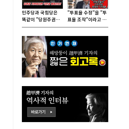
민주당과 국힘당은
"투표율 수정"을 "투
똑같이 "당원주권정
표율 조작"이라고 선
당"으로 전락했다!
동하는 참 나쁜 사람
들!