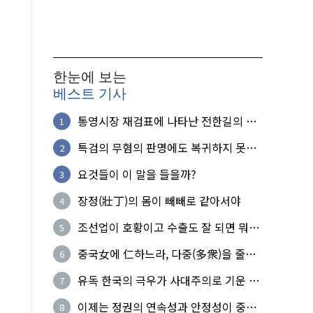
한눈에 보는
베스트 기사
통영시장 재검표에 나타난 전한길의 무
1
식한 거짓선동!
특검의 무혐의 판명에도 복귀하지 못한
2
참군인들
요것들이 이 말을 들을까?
3
장정(壯丁)의 몸이 빼빼로 같아서야
4
조선업이 호황이고 수출도 잘 되면 뭐하
5
노?
중국女에 仁하느라, 다중(多衆)을 줄세
6
운 의사
유독 한국의 극우가 사대주의로 기운 이
7
유!
이제는 정권의 연속성과 안정성이 중요
8