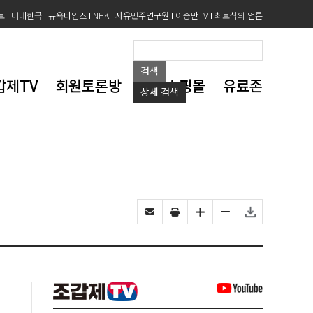
보
미래한국
뉴욕타임즈
NHK
자유민주연구원
이승만TV
최보식의 언론
검색
갑제TV
회원토론방
도서쇼핑몰
유료존
상세
검색