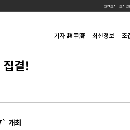
월간조선
조선일
기자 趙甲濟
최신정보
조
 집결!
3
7` 개최