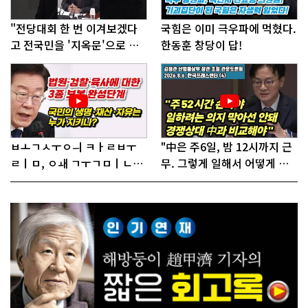
"전당대회 한 번 이겨보겠다
국힘은 이미 극우파에 먹혔다.
고 전국민을 '지옥문'으로 밀
한동훈 창당이 답!
어!"
ㅂㅗㄱㅅㅜㅇㅢ ㅋㅏㄹㅂㅜ
"中은 주6일, 밤 12시까지 근
ㄹㅣㅁ, ㅇㅙ ㄱㅜㄱㅁㅣㄴㄷ
무. 그렇게 일해서 어떻게 경
ㅡㄹㅇㅣ ㄷㅏㅇㅎㅐㅇㅑ ㅎ
쟁하냐 반문하더라"
ㅏㄴㅏ?