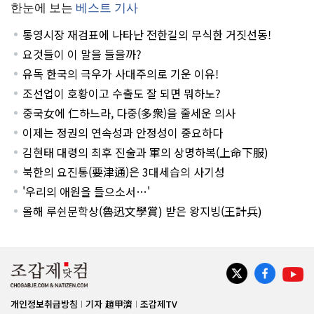
한눈에 보는
베스트 기사
통영시장 재검표에 나타난 전한길의 무식한 거짓선동!
요것들이 이 말을 들을까?
유독 한국의 극우가 사대주의로 기운 이유!
조선업이 호황이고 수출도 잘 되면 뭐하노?
중국女에 仁하느라, 다중(多衆)을 줄세운 의사
이제는 정권의 연속성과 안정성이 중요하다
김현태 대령의 최후 진술과 軍의 상명하복(上命下服)
북한의 요진통(要津通)은 3대세습의 사기성
'우리의 애원을 들으소서…'
올해 루쉰문학상(魯迅文學賞) 받은 왕지빙(王計兵)
개인정보취급방침
기자 趙甲濟
조갑제TV