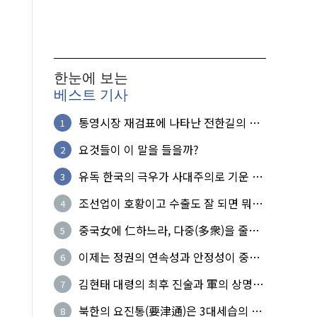
한눈에 보는
베스트 기사
통영시장 재검표에 나타난 전한길의 무
1
식한 거짓선동!
요것들이 이 말을 들을까?
2
유독 한국의 극우가 사대주의로 기운 이
3
유!
조선업이 호황이고 수출도 잘 되면 뭐하
4
노?
중국女에 仁하느라, 다중(多衆)을 줄세
5
운 의사
이제는 정권의 연속성과 안정성이 중요
6
하다
김현태 대령의 최후 진술과 軍의 상명하
7
복(上命下服)
북한의 요진통(要津通)은 3대세습의 사
8