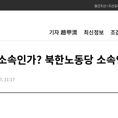
월간조선
조선일
기자 趙甲濟
최신정보
조
 소속인가? 북한노동당 소속
7, 11:17