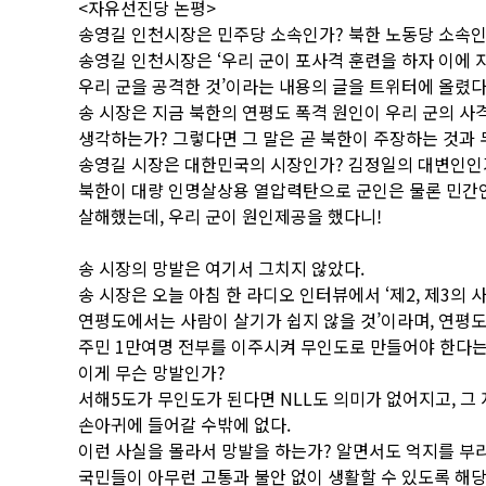
<자유선진당 논평>
송영길 인천시장은 민주당 소속인가? 북한 노동당 소속인
송영길 인천시장은 ‘우리 군이 포사격 훈련을 하자 이에 
우리 군을 공격한 것’이라는 내용의 글을 트위터에 올렸다
송 시장은 지금 북한의 연평도 폭격 원인이 우리 군의 
생각하는가? 그렇다면 그 말은 곧 북한이 주장하는 것과 
송영길 시장은 대한민국의 시장인가? 김정일의 대변인인
북한이 대량 인명살상용 열압력탄으로 군인은 물론 민간
살해했는데, 우리 군이 원인제공을 했다니!
송 시장의 망발은 여기서 그치지 않았다.
송 시장은 오늘 아침 한 라디오 인터뷰에서 ‘제2, 제3의
연평도에서는 사람이 살기가 쉽지 않을 것’이라며, 연평
주민 1만여명 전부를 이주시켜 무인도로 만들어야 한다는
이게 무슨 망발인가?
서해5도가 무인도가 된다면 NLL도 의미가 없어지고, 그
손아귀에 들어갈 수밖에 없다.
이런 사실을 몰라서 망발을 하는가? 알면서도 억지를 부
국민들이 아무런 고통과 불안 없이 생활할 수 있도록 해