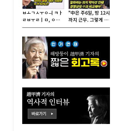
ㅂㅗㄱㅅㅜㅇㅢ ㅋㅏ
"中은 주6일, 밤 12시
ㄹㅂㅜㄹㅣㅁ, ㅇㅙ
까지 근무. 그렇게 일
ㄱㅜㄱㅁㅣㄴㄷㅡㄹ
해서 어떻게 경쟁하
ㅇㅣ ㄷㅏㅇㅎㅐㅇㅑ
냐 반문하더라"
ㅎㅏㄴㅏ?