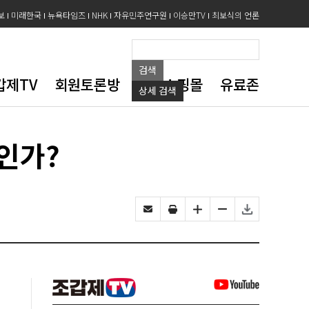
보
미래한국
뉴욕타임즈
NHK
자유민주연구원
이승만TV
최보식의 언론
검색
갑제TV
회원토론방
도서쇼핑몰
유료존
상세
검색
인가?