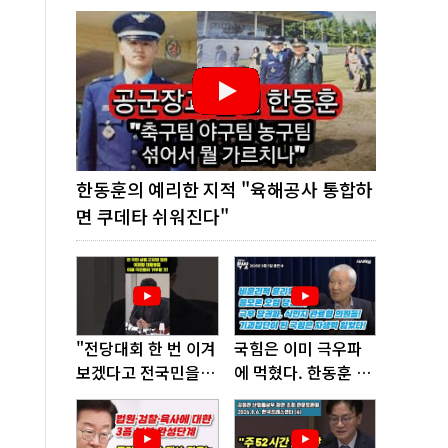
한동훈의 예리한 지적 "육해공사 통합하
면 쿠데타 쉬워진다"
"전당대회 한 번 이겨
국힘은 이미 극우파
보겠다고 전국민을
에 먹혔다. 한동훈 창
'지옥문'으로 밀어!"
당이 답!