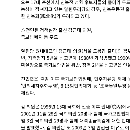
오는 17대 총선에서 친북적 성향 후보자들의 출마가 두
능성이 점쳐지고 있는 열린우리당의 경우, 친북운동권 출
한 친북화(親北化)가 우려되고 있다.
△전민련 정책실장 출신 김근태 의원,
국보법폐지 등 주도
열린당 원내대표인 김근태 의원(서울 도봉갑 출마)의 경
년, 자격정지 5년을 선고받아 1988년 가석방됐고 1
획실장으로 국가보안법을 위반, 징역 2년을 선고받은 인
전민련은 출범 이후 국가보안법철폐, 민주자유당 해체 
‘반외세자주화투쟁’, 8·15범민족대회 등 ‘조국통일투쟁
체됐다.
김 의원은 1996년 15대 국회에 진출 이후 원내(院內)
2001년 11월 28일 국회의원 20명과 함께 국가보안법
월 3일 국회의원 29명과 함께 대북송금특검에 대한 반대
을 발표했다. 김 의원은 또 2003년 3월 인권을 이유로