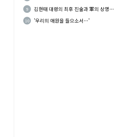
기성
김현태 대령의 최후 진술과 軍의 상명하
9
복(上命下服)
'우리의 애원을 들으소서…'
10