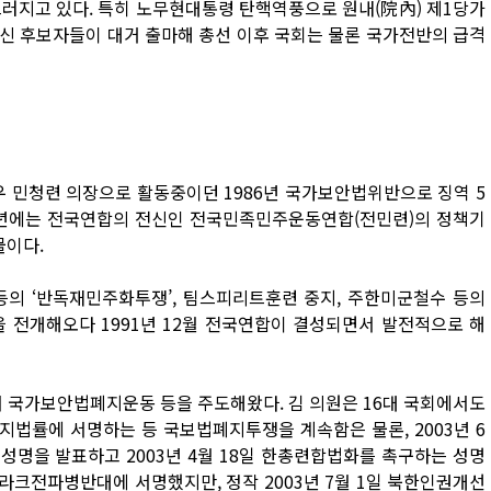
드러지고 있다. 특히 노무현대통령 탄핵역풍으로 원내(院內) 제1당가
신 후보자들이 대거 출마해 총선 이후 국회는 물론 국가전반의 급격
우 민청련 의장으로 활동중이던 1986년 국가보안법위반으로 징역 5
990년에는 전국연합의 전신인 전국민족민주운동연합(전민련)의 정책기
물이다.
등의 ‘반독재민주화투쟁’, 팀스피리트훈련 중지, 주한미군철수 등의
’을 전개해오다 1991년 12월 전국연합이 결성되면서 발전적으로 해
에서 국가보안법폐지운동 등을 주도해왔다. 김 의원은 16대 국회에서도
폐지법률에 서명하는 등 국보법폐지투쟁을 계속함은 물론, 2003년 6
성명을 발표하고 2003년 4월 18일 한총련합법화를 촉구하는 성명
 이라크전파병반대에 서명했지만, 정작 2003년 7월 1일 북한인권개선