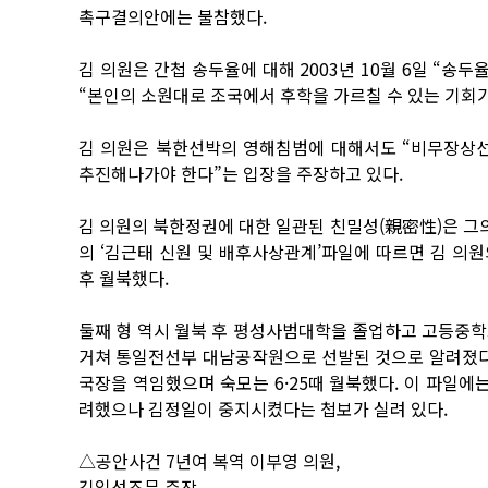
촉구결의안에는 불참했다.
김 의원은 간첩 송두율에 대해 2003년 10월 6일 “송
“본인의 소원대로 조국에서 후학을 가르칠 수 있는 기회
김 의원은 북한선박의 영해침범에 대해서도 “비무장상
추진해나가야 한다”는 입장을 주장하고 있다.
김 의원의 북한정권에 대한 일관된 친밀성(親密性)은 그
의 ‘김근태 신원 및 배후사상관계’파일에 따르면 김 의원
후 월북했다.
둘째 형 역시 월북 후 평성사범대학을 졸업하고 고등중학
거쳐 통일전선부 대남공작원으로 선발된 것으로 알려졌다.
국장을 역임했으며 숙모는 6·25때 월북했다. 이 파일에
려했으나 김정일이 중지시켰다는 첩보가 실려 있다.
△공안사건 7년여 복역 이부영 의원,
김일성조문 주장