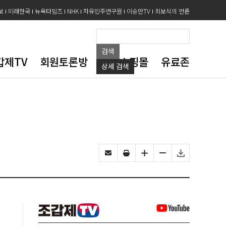
보
미래한국
뉴욕타임즈
NHK
자유민주연구원
이승만TV
최보식의 언론
검색
갑제TV
회원토론방
도서쇼핑몰
유료존
상세
검색