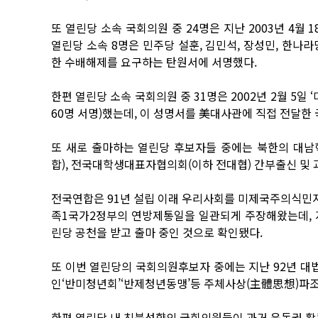
또 열린당 소속 국회의원 중 24명은 지난 2003년 4월 1
열린당 소속 8명은 민주당 설훈, 김민석, 장성민, 한나
한 수배해제를 요구하는 탄원서에 서명했다.
한편 열린당 소속 국회의원 중 31명은 2002년 2월 5
60명 서명)했는데, 이 성명서를 美대사관에 직접 전달한
또 새로 출마하는 열린당 후보자들 중에는 북한의 대
합), 전국대학생대표자협의회(이하 전대협) 간부출신 및
전국연합은 91년 설립 이래 우리사회를 미제국주의식민지
족1국가2정부의 연방제통일을 일관되게 주장해왔는데, 지
린당 공천을 받고 출마 중인 것으로 확인됐다.
또 이번 열린당의 국회의원후보자 중에는 지난 92년 대
인‘반미청년회’‘반제청년동맹’등 주체사상(主體思想)파조
한편 열린당 내 친북성향의 국회의원들이 과거 운동권 활