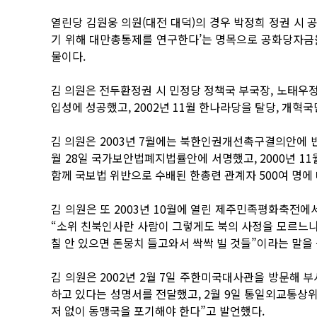
열린당 김원웅 의원(대전 대덕)의 경우 박정희 정권 시
기 위해 대만총통제를 연구한다’는 명목으로 공화당자금을
물이다.
김 의원은 전두환정권 시 민정당 정책국 부국장, 노태우
입성에 성공했고, 2002년 11월 한나라당을 탈당, 개혁
김 의원은 2003년 7월에는 북한인권개선촉구결의안에 반대
월 28일 국가보안법폐지법률안에 서명했고, 2000년 11월
함께 국보법 위반으로 수배된 한총련 관계자 500여 명에
김 의원은 또 2003년 10월에 열린 제주민족평화축전
“소위 친북인사란 사람이 그렇게도 북의 사정을 모르느냐
칠 안 있으면 돈뭉치 들고와서 싹싹 빌 것들”이라는 말을 
김 의원은 2002년 2월 7일 주한미국대사관을 방문해
하고 있다는 성명서를 전달했고, 2월 9일 통일외교통상위
저 없이 동맹국을 포기해야 한다”고 발언했다.