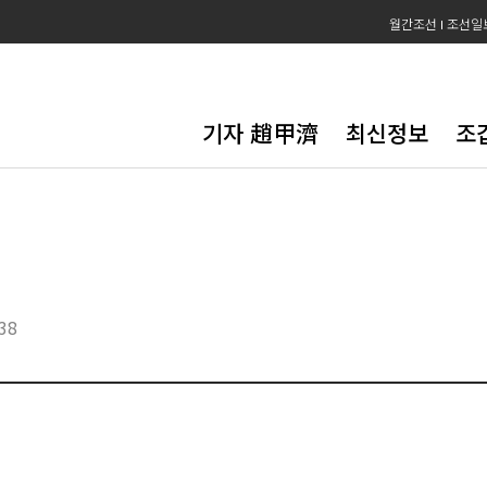
월간조선
조선일
기자 趙甲濟
최신정보
조
:38