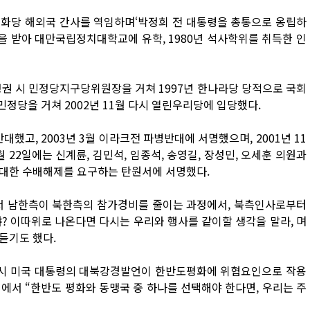
 공화당 해외국 간사를 역임하며‘박정희 전 대통령을 총통으로 옹립하
 받아 대만국립정치대학교에 유학, 1980년 석사학위를 취득한 인
정권 시 민정당지구당위원장을 거쳐 1997년 한나라당 당적으로 국회
국민정당을 거쳐 2002년 11월 다시 열린우리당에 입당했다.
했고, 2003년 3월 이라크전 파병반대에 서명했으며, 2001년 11
 22일에는 신계륜, 김민석, 임종석, 송영길, 장성민, 오세훈 의원과
 대한 수배해제를 요구하는 탄원서에 서명했다.
에서 남한측이 북한측의 참가경비를 줄이는 과정에서, 북측인사로부터
? 이따위로 나온다면 다시는 우리와 행사를 같이할 생각을 말라, 며
듣기도 했다.
 부시 미국 대통령의 대북강경발언이 한반도평화에 위협요인으로 작용
에서 “한반도 평화와 동맹국 중 하나를 선택해야 한다면, 우리는 주