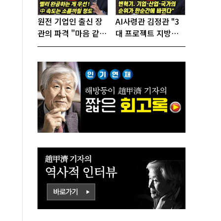
원전 기업인 출신 장
AI사령관 김정관 "3
관의 파격 "마음 같아
대 프로젝트 지방투
서는 수도권에 원전
자는 국가생존을 건
짓고싶다"
대전략"