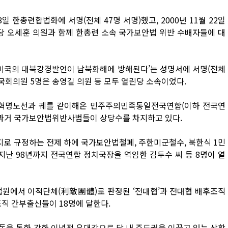
8일 한총련합법화에 서명(전체 47명 서명)했고, 2000년 11월 22일
라당 오세훈 의원과 함께 한총련 소속 국가보안법 위반 수배자들에 대
일 ‘미국의 대북강경발언이 남북화해에 방해된다’는 성명서에 서명(전체
 국회의원 5명은 송영길 의원 등 모두 열린당 소속이었다.
남혁명노선과 궤를 같이해온 민주주의민족통일전국연합(이하 전국연
 과거 국가보안법위반사범들이 상당수를 차지하고 있다.
로 규정하는 전제 하에 국가보안법철폐, 주한미군철수, 북한식 1민
난 98년까지 전국연합 정치국장을 역임한 김두수 씨 등 8명이 열
법원에서 이적단체(利敵團體)로 판정된 ‘전대협’과 전대협 배후조직
직 간부출신들이 18명에 달한다.
동을 통한 강한 이념적 유대감으로 당 내 주도권을 이끌고 있는 상황