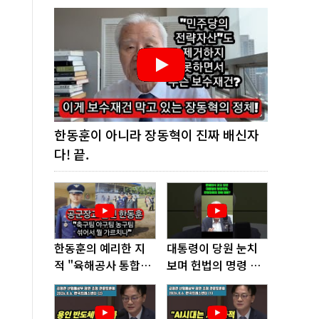
한동훈이 아니라 장동혁이 진짜 배신자
다! 끝.
한동훈의 예리한 지
대통령이 당원 눈치
적 "육해공사 통합하
보며 헌법의 명령 거
면 쿠데타 쉬워진다"
부, 발목 잡혔다!