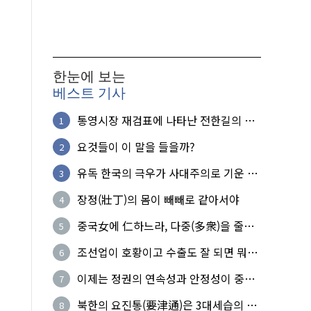
한눈에 보는
베스트 기사
통영시장 재검표에 나타난 전한길의 무
1
식한 거짓선동!
요것들이 이 말을 들을까?
2
유독 한국의 극우가 사대주의로 기운 이
3
유!
장정(壯丁)의 몸이 빼빼로 같아서야
4
중국女에 仁하느라, 다중(多衆)을 줄세
5
운 의사
조선업이 호황이고 수출도 잘 되면 뭐하
6
노?
이제는 정권의 연속성과 안정성이 중요
7
하다
북한의 요진통(要津通)은 3대세습의 사
8