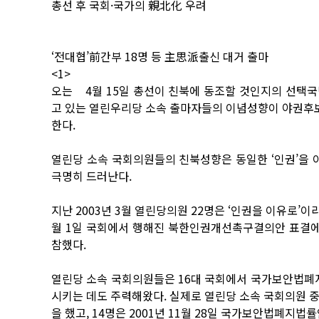
총선 후 국회·국가의 親北化 우려
‘전대협’前간부 18명 등 主思派출신 대거 출마
<1>
오는 4월 15일 총선이 친북에 동조할 것인지의 선택국
고 있는 열린우리당 소속 출마자들의 이념성향이 야권후보
한다.
열린당 소속 국회의원들의 친북성향은 동일한 ‘인권’을
극명히 드러난다.
지난 2003년 3월 열린당의원 22명은 ‘인권을 이유로’이
월 1일 국회에서 행해진 북한인권개선촉구결의안 표결에서
참했다.
열린당 소속 국회의원들은 16대 국회에서 국가보안법폐
시키는 데도 주력해왔다. 실제로 열린당 소속 국회의원 중 1
을 했고, 14명은 2001년 11월 28일 국가보안법폐지법