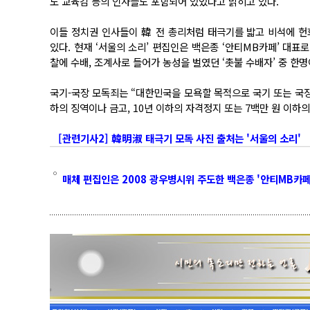
도 교육감 등의 인사들도 포함되어 있었다고 밝히고 있다.
이들 정치권 인사들이 韓 전 총리처럼 태극기를 밟고 비석에 
있다. 현재 ‘서울의 소리’ 편집인은 백은종 ‘안티MB카페’ 대표
찰에 수배, 조계사로 들어가 농성을 벌였던 ‘촛불 수배자’ 중 한명
국기-국장 모독죄는 “대한민국을 모욕할 목적으로 국기 또는 국장
하의 징역이나 금고, 10년 이하의 자격정지 또는 7백만 원 이하
[관련기사2] 韓明淑 태극기 모독 사진 출처는 '서울의 소리'
매체 편집인은 2008 광우병시위 주도한 백은종 '안티MB카페