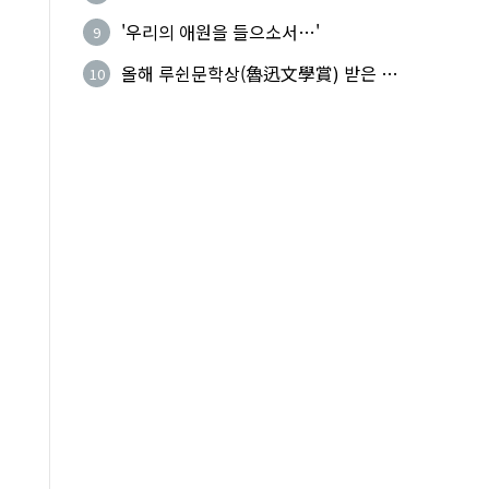
기성
'우리의 애원을 들으소서…'
9
올해 루쉰문학상(魯迅文學賞) 받은 왕
10
지빙(王計兵)