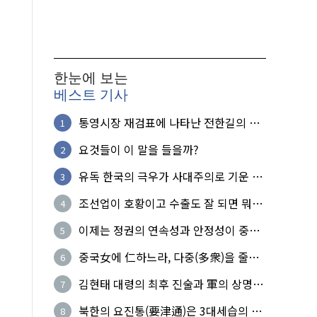
한눈에 보는
베스트 기사
통영시장 재검표에 나타난 전한길의 무
1
식한 거짓선동!
요것들이 이 말을 들을까?
2
유독 한국의 극우가 사대주의로 기운 이
3
유!
조선업이 호황이고 수출도 잘 되면 뭐하
4
노?
이제는 정권의 연속성과 안정성이 중요
5
하다
중국女에 仁하느라, 다중(多衆)을 줄세
6
운 의사
김현태 대령의 최후 진술과 軍의 상명하
7
복(上命下服)
북한의 요진통(要津通)은 3대세습의 사
8