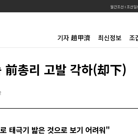
월간조선
조선일
기자 趙甲濟
최신정보
조
숙 前총리 고발 각하(却下)
2
로 태극기 밟은 것으로 보기 어려워"