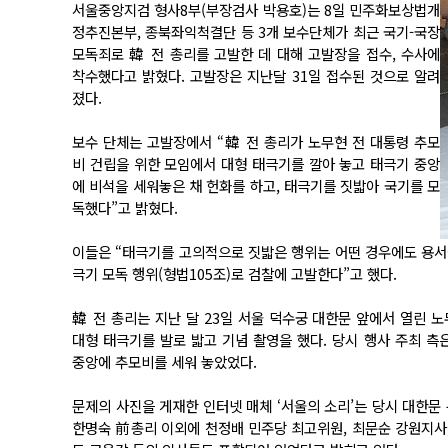
서울중앙지검 형사8부(부장검사 박용호)는 8일 민주화보상법개
정추진본부, 종북좌익척결단 등 3개 보수단체가 최근 국기-국장
모독죄로 韓 전 총리를 고발한 데 대해 고발장을 접수, 수사에
착수했다고 밝혔다. 고발장은 지난달 31일 접수된 것으로 알려
졌다.
보수 단체는 고발장에서 “韓 전 총리가 노무현 전 대통령 추모
비 건립을 위한 모임에서 대형 태극기를 깔아 놓고 태극기 중앙
에 비석을 세워놓은 채 헌화를 하고, 태극기를 짓밟아 국기를 모
독했다”고 밝혔다.
이들은 “태극기를 고의적으로 짓밟은 행위는 어떤 경우에도 용서될
극기 모독 행위(형법105조)로 검찰에 고발한다”고 했다.
韓 전 총리는 지난 달 23일 서울 덕수궁 대한문 앞에서 열린 
대형 태극기를 발로 밟고 기념 촬영을 했다. 당시 행사 주최 측
중앙에 추모비를 세워 놓았었다.
문제의 사진을 게재한 인터넷 매체 ‘서울의 소리’는 당시 대한문
한명숙 前총리 이외에 천정배 민주당 최고위원, 최문순 강원지사,