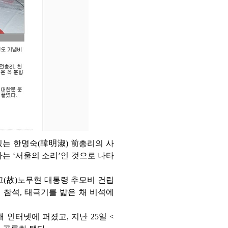
있는 한명숙(韓明淑) 前총리의 사
는 ‘서울의 소리’인 것으로 나타
‘고(故)노무현 대통령 추모비 건립
 참석, 태극기를 밟은 채 비석에
인터넷에 퍼졌고, 지난 25일 <