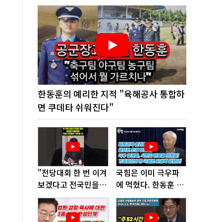
한동훈의 예리한 지적 "육해공사 통합하
면 쿠데타 쉬워진다"
"전당대회 한 번 이겨
국힘은 이미 극우파
보겠다고 전국민을
에 먹혔다. 한동훈 창
'지옥문'으로 밀어!"
당이 답!