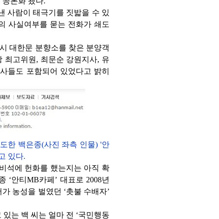
공론화 됐다.
낸 사람이 태극기를 짓밟을 수 있
 등의 사실여부를 묻는 전화가 쇄도
당시 대한문 분향소를 찾은 분양객
 최고위원, 최문순 강원지사, 유
인사들도 포함되어 있었다고 밝히
주도한 백은종(사진 좌측 인물) '안
고 있다.
 비석에 헌화를 했는지는 아직 확
 ‘안티MB카페’ 대표로 2008년
가 농성을 벌였던 ‘촛불 수배자’
 있는 백 씨는 얼마 전 ‘국민행동