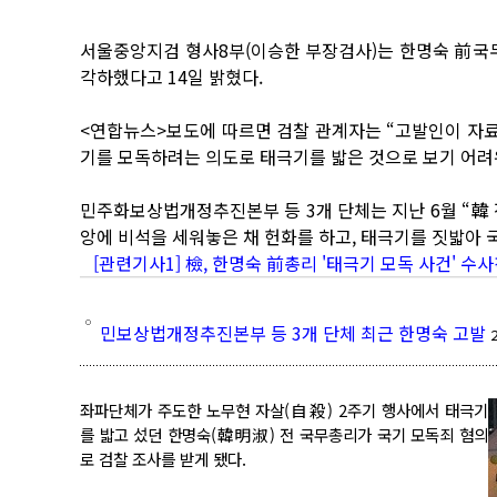
서울중앙지검 형사8부(이승한 부장검사)는 한명숙 前국무
각하했다고 14일 밝혔다.
<연합뉴스>보도에 따르면 검찰 관계자는 “고발인이 자료
기를 모독하려는 의도로 태극기를 밟은 것으로 보기 어려
민주화보상법개정추진본부 등 3개 단체는 지난 6월 “韓
앙에 비석을 세워놓은 채 헌화를 하고, 태극기를 짓밟아 
[관련기사1] 檢, 한명숙 前총리 '태극기 모독 사건' 수
민보상법개정추진본부 등 3개 단체 최근 한명숙 고발
좌파단체가 주도한 노무현 자살(自殺) 2주기 행사에서 태극기
를 밟고 섰던 한명숙(韓明淑) 전 국무총리가 국기 모독죄 혐의
로 검찰 조사를 받게 됐다.