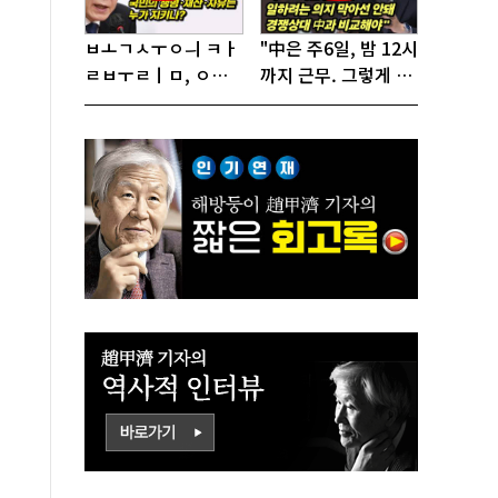
ㅂㅗㄱㅅㅜㅇㅢ ㅋㅏ
"中은 주6일, 밤 12시
ㄹㅂㅜㄹㅣㅁ, ㅇㅙ
까지 근무. 그렇게 일
ㄱㅜㄱㅁㅣㄴㄷㅡㄹ
해서 어떻게 경쟁하
ㅇㅣ ㄷㅏㅇㅎㅐㅇㅑ
냐 반문하더라"
ㅎㅏㄴㅏ?