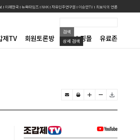
보
미래한국
뉴욕타임즈
NHK
자유민주연구원
이승만TV
최보식의 언론
검색
갑제TV
회원토론방
도서쇼핑몰
유료존
상세
검색