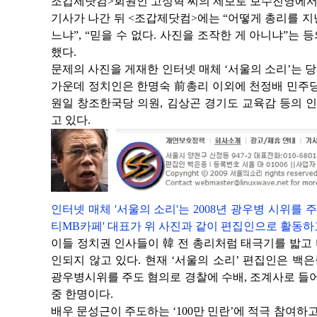
조갑제닷컴>회원인 고성혁 씨의 제보로 보수진영에서 
기사가 나간 뒤 <조갑제닷컴>에는 “어떻게 총리를 지
느냐”, “믿을 수 없다. 사진을 조작한 게 아니냐”는
했다.
문제의 사진을 게재한 인터넷 매체 ‘서울의 소리’는 
가운데 정치인은 한명숙 前총리 이외에 천정배 민주당
원일 창조한국당 의원, 김상곤 경기도 교육감 등의 
고 있다.
인터넷 매체 '서울의 소리'는 2008년 광우병 시위를 
티MB카페' 대표가 위 사진과 같이 편집인으로 활동하
이들 정치권 인사들이 韓 전 총리처럼 태극기를 밟고
인되지 않고 있다. 현재 ‘서울의 소리’ 편집인은 백은종
광우병시위를 주도 혐의로 경찰에 수배, 조계사로 들어
중 한명이다.
배우 문성근이 주도하는 ‘100만 민란’에 적극 참여하고