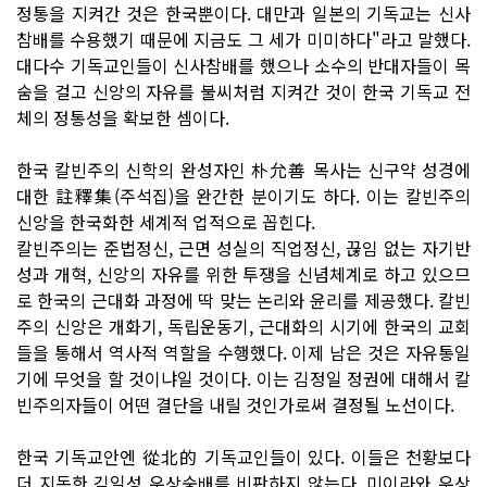
정통을 지켜간 것은 한국뿐이다. 대만과 일본의 기독교는 신사
참배를 수용했기 때문에 지금도 그 세가 미미하다"라고 말했다.
대다수 기독교인들이 신사참배를 했으나 소수의 반대자들이 목
숨을 걸고 신앙의 자유를 불씨처럼 지켜간 것이 한국 기독교 전
체의 정통성을 확보한 셈이다.
한국 칼빈주의 신학의 완성자인 朴允善 목사는 신구약 성경에
대한 註釋集(주석집)을 완간한 분이기도 하다. 이는 칼빈주의
신앙을 한국화한 세계적 업적으로 꼽힌다.
칼빈주의는 준법정신, 근면 성실의 직업정신, 끊임 없는 자기반
성과 개혁, 신앙의 자유를 위한 투쟁을 신념체계로 하고 있으므
로 한국의 근대화 과정에 딱 맞는 논리와 윤리를 제공했다. 칼빈
주의 신앙은 개화기, 독립운동기, 근대화의 시기에 한국의 교회
들을 통해서 역사적 역할을 수행했다. 이제 남은 것은 자유통일
기에 무엇을 할 것이냐일 것이다. 이는 김정일 정권에 대해서 칼
빈주의자들이 어떤 결단을 내릴 것인가로써 결정될 노선이다.
한국 기독교안엔 從北的 기독교인들이 있다. 이들은 천황보다
더 지독한 김일성 우상숭배를 비판하지 않는다. 미이라와 우상