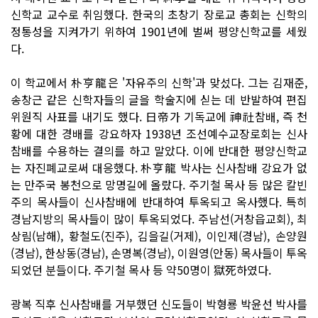
신학교 교수로 취임했다. 한국의 초창기 장로교 총회는 신학의
정통성을 지켜가기 위하여 1901년에 벌써 평양신학교를 세웠
다.
이 학교에서 朴亨龍은 '자유주의 신학'과 맞섰다. 그는 김재준,
송창근 같은 신학자들의 글을 학술지에 싣는 데 반발하여 편집
위원직 사표를 내기도 했다. 日帝가 기독교에 神社참배, 즉 천
황에 대한 경배를 강요하자 1938년 조선예수교장로회는 신사
참배를 수용하는 결의를 하고 말았다. 이에 반대한 평양신학교
는 자진폐교로써 대응했다. 朴亨龍 박사는 신사참배 강요가 없
는 만주국 봉천으로 망명길에 올랐다. 주기철 목사 등 많은 칼빈
주의 목사들이 신사참배에 반대하여 투옥되고 옥사했다. 특히
경남지방의 목사들이 많이 투옥되었다. 주남선(거창읍교회), 최
상림(남해), 황철도(진주), 김을길(거제), 이인제(경남), 손양원
(경남), 한상동(경남), 손명복(경남), 이원영(안동) 목사들이 투옥
되었던 분들이다. 주기철 목사 등 약50명이 獄死하였다.
광복 직후 신사참배를 거부했던 신도들이 박형룡 박윤선 박사를