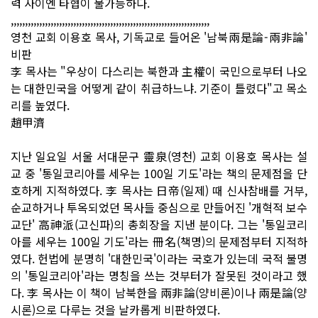
력 사이엔 타협이 불가능하다.
,,,,,,,,,,,,,,,,,,,,,,,,,,,,,,,,,,,,,,,,,,,,,,,,,,,,,,,,,,,,,,,,,,,,,,
영천 교회 이용호 목사, 기독교로 들어온 '남북兩是論-兩非論'
비판
李 목사는 "우상이 다스리는 북한과 主權이 국민으로부터 나오
는 대한민국을 어떻게 같이 취급하느냐. 기준이 틀렸다"고 목소
리를 높였다.
趙甲濟
지난 일요일 서울 서대문구 靈泉(영천) 교회 이용호 목사는 설
교 중 '통일코리아를 세우는 100일 기도'라는 책의 문제점을 단
호하게 지적하였다. 李 목사는 日帝(일제) 때 신사참배를 거부,
순교하거나 투옥되었던 목사들 중심으로 만들어진 '개혁적 보수
교단' 高神派(고신파)의 총회장을 지낸 분이다. 그는 '통일코리
아를 세우는 100일 기도'라는 冊名(책명)의 문제점부터 지적하
였다. 헌법에 분명히 '대한민국'이라는 국호가 있는데 국적 불명
의 '통일코리아'라는 명칭을 쓰는 것부터가 잘못된 것이라고 했
다. 李 목사는 이 책이 남북한을 兩非論(양비론)이나 兩是論(양
시론)으로 다루는 것을 날카롭게 비판하였다.