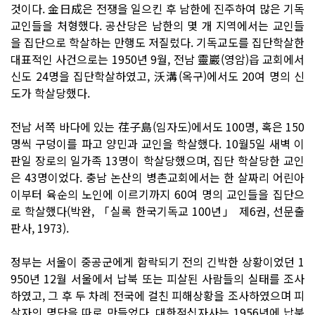
것이다. 金日成은 전쟁을 일으킨 후 남한에 진주하여 많은 기독
교인들을 처형했다. 공산당은 남한의 몇 개 지역에서는 교인들
을 집단으로 학살하는 만행도 저질렀다. 기독교도를 집단학살한
대표적인 사건으로는 1950년 9월, 전남 靈巖(영암)읍 교회에서
신도 24명을 집단학살하였고, 沃溝(옥구)에서도 20여 명의 신
도가 학살당했다.
전남 서쪽 바다에 있는 荏子島(임자도)에서도 100명, 혹은 150
명씩 구덩이를 파고 양민과 교인을 학살했다. 10월5일 새벽 이
판일 장로의 일가족 13명이 학살당했으며, 집단 학살당한 교인
은 43명이었다. 충남 논산의 병촌교회에서는 한 살짜리 어린아
이부터 육순의 노인에 이르기까지 60여 명의 교인들을 집단으
로 학살했다(박완, 「실록 한국기독교 100년」 제6권, 선문출
판사, 1973).
정부는 서울이 중공군에게 함락되기 전의 긴박한 상황이었던 1
950년 12월 서울에서 납북 또는 피살된 사람들의 실태를 조사
하였고, 그 후 두 차례 전국에 걸친 피해상황을 조사하였으며 피
살자의 명단을 따로 만들었다. 대한적십자사는 1956년에 납북