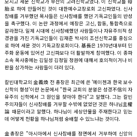
모시고 세운 신학교가 부산의 고려신학교였다. 이 신학교를 母
胎로 하여 만들어진 것이 대한예수교장로회 고신파였다. 신사
참배를 거부했던 목사들은 신사참배를 했던 기독교인들의 반성
을 촉구했다. 이 논란 과정에서 예장은 고신, 합동, 통합측으로
갈라졌다. 일제 시대에 신사참배했던 사람들이나 자유주의적 성
경관을 가진 기독교인들이 김재준 박사의 조선신학교를 중심으
로 하여 세운 것이 기독교장로회이다. 基長은 1970년대부터 민
주화 운동에 있어선 고신파보다 더 활발하게 참여했다. 이 종파
소속 목사중에는 김일성 김정일 정권에 대해서 호의적이거나 비
판을 삼가하는 사람들이 더러 있다.
칼빈대학교의 金義煥 전 총장은 최근에 쓴 '메이첸과 한국 보수
신학의 형성'이란 논문에서 "한국 교회의 분열은 성경不信의 자
유주의 신학에서 그 원인을 찾아야 한다"고 말했다. 그는 칼빈
주의자들이 신사참배를 거부할 수밖에 없었던 것은 하나님主權
論 때문이라고 말했다. 하나님이 세상만물을 주재한다고 믿는
데 어떻게 천황을 하나님처럼 숭배할 수 있느냐는 것이다.
金총장은 "아시아에서 신사참배를 정면에서 거부하여 신앙의