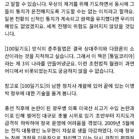
고 말할 수 있습니다. 우상의 제거를 위해 기도하면서 동시에 그
들의 통치가 온전해지도록 기도할 수는 없는 이치라고 할까요.
일본 천황의 신적인 통치가 계속되고 권력을 유지했다면 우리의
해방도 없었겠지요. 세계 전쟁의 위험도 끊어지지 않았을 것입
니다.
[100일기도] 방식의 춘추필법은 결국 상대주의와 다원론의 소
산이라는 것을 지적하고 싶습니다. 그래서 이 책은 [통일코리아]
라는 제 3의 나라를 만들어냈군요. 이런 초헌법적 월권이 과연
어디에서 비롯되었는지도 궁금하지 않을 수 없습니다.
참고로 [100일기도]의 남한 정치사 개괄에 있어 끝에 있는 이명
박 정부에 대한 기술을 옮겨 봅니다.
총선 직후에 논란이 된 광우병 의혹 미국산 쇠고기 수입 논란과
이로 인해 벌어진 대규모 촛불 시위로 임기 초반부터 지지도가
급격히 하락하여 정국 운영에 어려움을 겪었다. 2009년 5월에
는 전직 대통령인 노무현이 자살로 생을 마감하였다. 이때 정부
는 장례 과정을 미온적으로 처리했고 이는 당시 검찰의 편파적