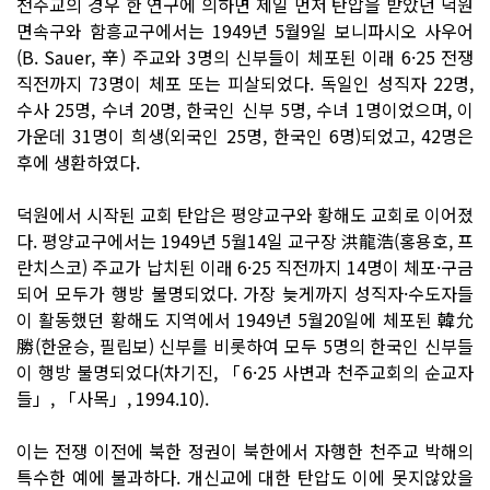
천주교의 경우 한 연구에 의하면 제일 먼저 탄압을 받았던 덕원
면속구와 함흥교구에서는 1949년 5월9일 보니파시오 사우어
(B. Sauer, 辛) 주교와 3명의 신부들이 체포된 이래 6·25 전쟁
직전까지 73명이 체포 또는 피살되었다. 독일인 성직자 22명,
수사 25명, 수녀 20명, 한국인 신부 5명, 수녀 1명이었으며, 이
가운데 31명이 희생(외국인 25명, 한국인 6명)되었고, 42명은
후에 생환하였다.
덕원에서 시작된 교회 탄압은 평양교구와 황해도 교회로 이어졌
다. 평양교구에서는 1949년 5월14일 교구장 洪龍浩(홍용호, 프
란치스코) 주교가 납치된 이래 6·25 직전까지 14명이 체포·구금
되어 모두가 행방 불명되었다. 가장 늦게까지 성직자·수도자들
이 활동했던 황해도 지역에서 1949년 5월20일에 체포된 韓允
勝(한윤승, 필립보) 신부를 비롯하여 모두 5명의 한국인 신부들
이 행방 불명되었다(차기진, 「6·25 사변과 천주교회의 순교자
들」, 「사목」, 1994.10).
이는 전쟁 이전에 북한 정권이 북한에서 자행한 천주교 박해의
특수한 예에 불과하다. 개신교에 대한 탄압도 이에 못지않았을