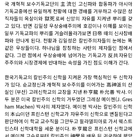
국 개혁적 보수기독교단의 主流인 고신파와 합동파가 아시아
기독교중에선 유일하게 천황에 대한 경배를 거부하고 수많은 성
직자들의 옥살이와 獄死로써 신앙의 자유를 지켜낸 뿌리를 갖
고 있다. 반면 김일성 우상숭배주의에 호감이나 이해를 보이는
일부 기독교파의 뿌리를 거슬러올라가보면 日帝 때의 신사참배
파와 만나게 된다. 천황과 김일성은 칼빈주의자들의 눈에는 똑
같은 우상들이다. 하나님을 참칭하는 사탄의 제자들인 점에서
같다. 그런 점에서 우상숭배에 넘어가는 기독교가 反共자유민
주주의와 시장경제에 반대하는 속성을 가진 점도 이해가 간다.
한국기독교의 칼빈주의 신학을 지켜온 가장 핵심적인 두 신학자
가 있다. 순교정신과 개혁적 보수주의를 이어가는 高神派의 산
실인 (부산) 고려신학교의 교장을 지낸 朴亨龍 朴允善 박사. 이
두 분은 미국 칼빈주의 신학의 거두였던 그레샴 메이첸(J. Gres
ham Machen) 박사의 제자였다. 메이첸 박사는 칼빈주의 신학
의 本山이던 프린스턴 신학교가 자유주의 신학으로 변질된다고
판단하여 이 학교 교수직을 그만두고 필라델피아로 가서 웨스트
민스터 신학대학을 세운 분이다. 朴亨龍은 프린스턴 신학교에
서 메이첸 교수로부터 칼빈주의 神學을 배운 뒤 귀국하여 평양