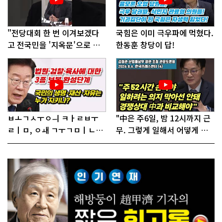
"전당대회 한 번 이겨보겠다
국힘은 이미 극우파에 먹혔다.
고 전국민을 '지옥문'으로 밀
한동훈 창당이 답!
어!"
ㅂㅗㄱㅅㅜㅇㅢ ㅋㅏㄹㅂㅜ
"中은 주6일, 밤 12시까지 근
ㄹㅣㅁ, ㅇㅙ ㄱㅜㄱㅁㅣㄴㄷ
무. 그렇게 일해서 어떻게 경
ㅡㄹㅇㅣ ㄷㅏㅇㅎㅐㅇㅑ ㅎ
쟁하냐 반문하더라"
ㅏㄴㅏ?