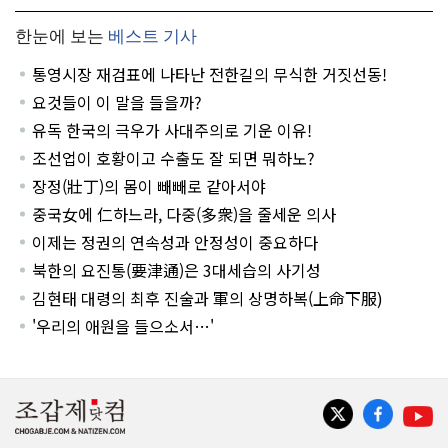
한눈에 보는
베스트 기사
통영시장 재검표에 나타난 전한길의 무식한 거짓선동!
요것들이 이 말을 들을까?
유독 한국의 극우가 사대주의로 기운 이유!
조선업이 호황이고 수출도 잘 되면 뭐하노?
장정(壯丁)의 몸이 빼빼로 같아서야
중국女에 仁하느라, 다중(多衆)을 줄세운 의사
이제는 정권의 연속성과 안정성이 중요하다
북한의 요진통(要津通)은 3대세습의 사기성
김현태 대령의 최후 진술과 軍의 상명하복(上命下服)
'우리의 애원을 들으소서…'