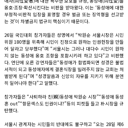
애자(同性愛者)에 대한 특수한 보호를 규정, 동성애(同性愛)를
옹호·조장·확산시킨다는 비판을 받아왔다. 이는 ‘동성애에 대한
부정적·비판적 입장을 표명할 경우 벌금 또는 징역형을 선고받
는 것’이 차별금지 법규의 핵심이기 때문이다.
26일 국민대회 참가자들은 성명에서 “박원순 서울시장은 시민
위원 180명을 위촉해 시민이 진정으로 원하는 인권헌장을 만들
어 달라고 당부했다”며 “서울시는 그러나 대다수 시민이 원하
지 않는 동성애 옹호 조항을 포함시키려 하고 있다”고 비판했
다. 연단에 오른 강연자들은“동성애가 합법화되면 성경은 불법
서적이 되고 동성애자에게 결혼식장을 빌려주지 않는 교회는 처
벌받게 된다”며 “성경말씀과 신앙의 자유를 지키기 위해 분연
히 일어나야 한다”고 말했다.
참가자들은 “사퇴하라 친(親)동성애 박원순 시장”“동성애 동성
혼 out”“항문섹스도 인권이냐?”등의 피켓들 들고 朴시장을 규
탄했다.
서울시 관계자는 시민들의 반대에도 불구하고 “오는 28일 제6