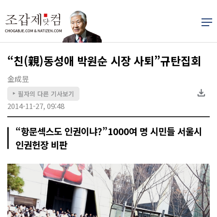
“친(親)동성애 박원순 시장 사퇴”규탄집회
金成昱
필자의 다른 기사보기
▶
2014-11-27, 09:48
“항문섹스도 인권이냐?”1000여 명 시민들 서울시
인권헌장 비판