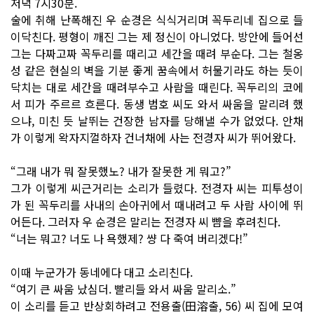
저녁 7시30분.
술에 취해 난폭해진 우 순경은 식식거리며 꼭두리네 집으로 들
이닥친다. 평형이 깨진 그는 제 정신이 아니었다. 방안에 들어선
그는 다짜고짜 꼭두리를 때리고 세간을 때려 부순다. 그는 철옹
성 같은 현실의 벽을 기분 좋게 꿈속에서 허물기라도 하는 듯이
닥치는 대로 세간을 때려부수고 사람을 때린다. 꼭두리의 코에
서 피가 주르르 흐른다. 동생 범호 씨도 와서 싸움을 말리려 했
으냐, 미친 듯 날뛰는 건장한 남자를 당해낼 수가 없었다. 안채
가 이렇게 왁자지껄하자 건너채에 사는 전경자 씨가 뛰어왔다.
“그래 내가 뭐 잘못했노? 내가 잘못한 게 뭐고?”
그가 이렇게 씨근거리는 소리가 들렸다. 전경자 씨는 피투성이
가 된 꼭두리를 사내의 손아귀에서 때내려고 두 사람 사이에 뛰
어든다. 그러자 우 순경은 말리는 전경자 씨 뺨을 후려친다.
“너는 뭐고? 너도 나 욕했제? 썅 다 죽여 버리겠다!”
이때 누군가가 동네에다 대고 소리친다.
“여기 큰 싸움 났심더. 빨리들 와서 싸움 말리소.”
이 소리를 듣고 반상회하려고 전용출(田溶출, 56) 씨 집에 모여