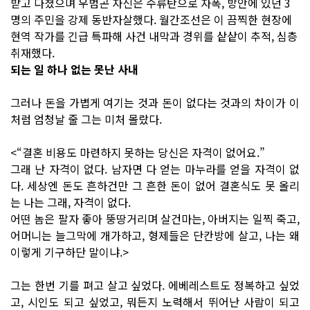
받고 다쳤으며 우범곤 자신은 수류탄으로 자폭, 방안에 있던 3
명의 주민을 강제 동반자살했다. 월간조선은 이 끔찍한 현장에
현역 작가를 긴급 특파해 사건 내막과 경위를 샅샅이 추적, 심층
취재했다.
되는 일 하나 없는 못난 사내
그러나 돈을 가볍게 여기는 것과 돈이 없다는 것과의 차이가 이
처럼 엄청날 줄 그는 미처 몰랐다.
<“결혼 비용도 마련하지 못하는 당신은 자격이 없어요.”
그래 난 자격이 없다. 남자면 다 얻는 마누라를 얻을 자격이 없
다. 세상엔 돈도 흔하건만 그 흔한 돈이 없어 결혼식도 못 올리
는 나는 그래, 자격이 없다.
어떤 놈은 팔자 좋아 뚱땅거리며 살건마는, 아버지는 일찍 죽고,
어머니는 늘그막에 개가하고, 형제들은 단칸방에 살고, 나는 왜
이렇게 기구하단 말이냐.>
그는 한번 기를 펴고 살고 싶었다. 에베레스트도 정복하고 싶었
고, 시인도 되고 싶었고, 뭐든지 노력해서 뛰어난 사람이 되고