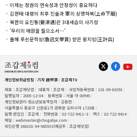
이제는 정권의 연속성과 안정성이 중요하다
김현태 대령의 최후 진술과 軍의 상명하복(上命下服)
북한의 요진통(要津通)은 3대세습의 사기성
'우리의 애원을 들으소서…'
올해 루쉰문학상(魯迅文學賞) 받은 왕지빙(王計兵)
개인정보취급방침
기자 趙甲濟
조갑제TV
제호 : 조갑제닷컴
대표자 : 조갑제
사업자등록번호 : 101-09-63091
발행일자 : 2005-12-04
등록번호 : 서울 아 00945
개인정보관리·청소년보호책임자 : 김동현
서울특별시 종로구 신문로1가 광화문 오피시아 1729호
발행·편집인 : 조갑제
전화번호 : 02-722-9411~3
팩스 : 02-722-9414
메일 : webmaster@chogabje.com
국민은행 360101-04-065553(예금주 : 조갑제닷컴)