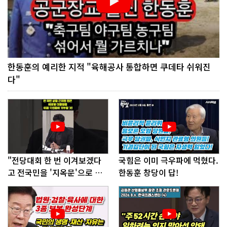
한동훈의 예리한 지적 "육해공사 통합하면 쿠데타 쉬워진
다"
"전당대회 한 번 이겨보겠다
국힘은 이미 극우파에 먹혔다.
고 전국민을 '지옥문'으로 밀
한동훈 창당이 답!
어!"