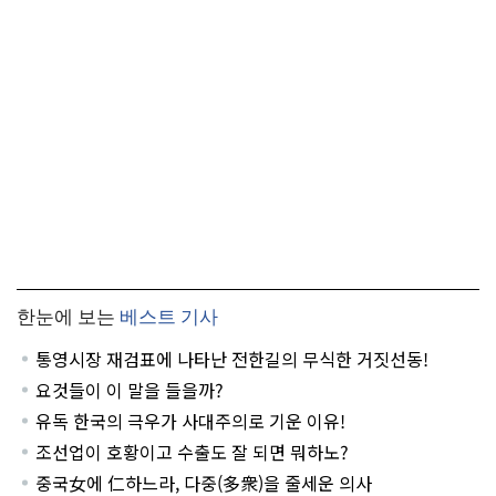
한눈에 보는
베스트 기사
통영시장 재검표에 나타난 전한길의 무식한 거짓선동!
요것들이 이 말을 들을까?
유독 한국의 극우가 사대주의로 기운 이유!
조선업이 호황이고 수출도 잘 되면 뭐하노?
중국女에 仁하느라, 다중(多衆)을 줄세운 의사