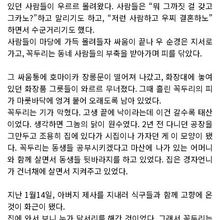
있던 사람들이 우르르 몰려왔다. 사람들은 “뭐 그까짓 걸 갖고
그카노?”하고 말리기도 하고, “저런 사람하고 우찌 결혼하노”
하면서 수군거리기도 했다.
사람들이 마당에 가득 몰려들자 싸움이 끝나 우 순경은 지서로
가고, 꼭두리는 동네 사람들의 부축을 받아가며 피를 닦았다.
그 싸움통에 호마이카 장롱문이 떨어져 나갔고, 화장대에 놓여
있던 화장품 그릇들이 와르르 무너졌다. 그때 흘린 꼭두리의 피
가 마룻바닥에 엉겨 붙어 오래도록 남아 있었다.
꼭두리는 기가 막혔다. 고생 끝에 낙이라는데 이건 갈수록 태산
이었다. 생각하면 그놈의 닭이 원수였다. 2년 전 다니던 공장을
그만두고 조용히 집에 있다가 시집이나 가자던 게 이 모양이 됐
다. 꼭두리는 동생들 공부시키겠다고 마산에 나가 있는 어머니
와 함께 살면서 동생들 뒷바라지를 하고 있었다. 집은 경자언니
가 건너채에 살면서 지켜주고 있었다.
지난 1월14일, 아버지 제사를 지내러 식구들과 함께 고향에 온
것이 화근이 됐다.
집에 와서 보니 누가 닭서리를 해간 것이었다. 그래서 꼭두리는