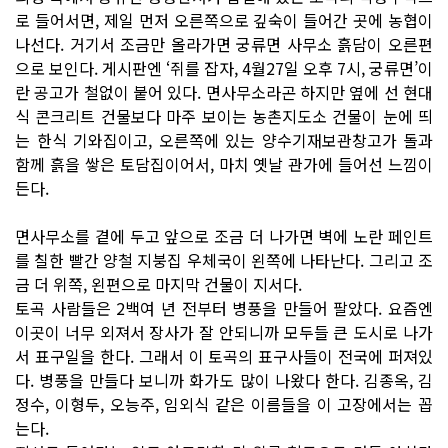
로 들어서면, 제일 먼저 오른쪽으로 깊숙이 들어간 곳에 농협이
나선다. 거기서 조금만 올라가면 궁류면 사무소 흙담이 오른편
으로 보인다. 게시판엔 ‘쥐를 잡자, 4월27일 오후 7시, 궁류면’이
란 공고가 철없이 붙어 있다. 면사무소라곤 하지만 옆에 선 현대
식 콘크리트 건물보다 마주 보이는 농촌지도소 건물이 눈에 띄
는 한식 기와집이고, 오른쪽에 있는 양수기재보관창고가 돌과
함께 흙을 쌓은 토담집이어서, 마치 옛날 관가에 들어선 느낌이
든다.
면사무소를 곁에 두고 앞으로 조금 더 나가면 벽에 노란 페인트
를 칠한 빨간 양철 지붕집 우체국이 왼쪽에 나타난다. 그리고 조
금 더 위쪽, 왼편으로 마지막 건물이 지서다.
토곡 사람들은 2백여 년 전부터 병풍을 만들어 팔았다. 요즘엔
이곳이 너무 외져서 장사가 잘 안되니까 모두들 큰 도시로 나가
서 표구일을 한다. 그래서 이 토곡의 표구사들이 전국에 퍼져있
다. 병풍을 만들다 보니까 화가도 많이 나왔다 한다. 김종옥, 김
정수, 이형두, 오능주, 임외식 같은 이름들을 이 고장에서는 꼽
는다.