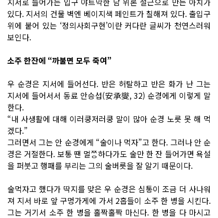
지서로 들어가는 입구 야트막한 담 위론 철근으로 만든 아치가
있다. 지서의 건물 벽엔 베이지색 페인트가 칠해져 있다. 출입구
위에 붙어 있는 ‘정의사회구현’이란 커다란 글씨가 천연스러워
보인다.
소주 한잔에 “까불면 모두 죽여”
우 순경은 지서에 들어선다. 반은 허탈하고 반은 화가 난 그는
지서에 들어서서 동료 안승섭(安承燮, 32) 순경에게 이렇게 말
한다.
“내 사생활에 대해 이러쿵저러쿵 말이 많아 순경 노릇 못 해 먹
겠다.”
그러면서 그는 안 순경에게 “술이나 먹자”고 한다. 그러나 안 순
경은 거절한다. 보통 땐 멀ᄍᅠᆼ하다가도 술만 한 잔 들어가면 욕설
을 퍼붓고 행패를 부리는 그의 술버릇을 잘 알기 때문이다.
술먹자고 했다가 딱지를 맞은 우 순경은 심통이 조금 더 사나워
져 지서 바로 앞 구멍가게에 가서 2홉들이 소주 한 병을 시킨다.
그는 거기서 소주 한 병을 홀짝홀짝 마신다. 한 병을 다 마시고