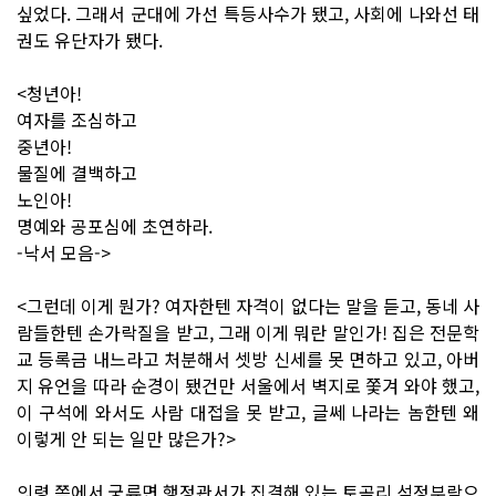
싶었다. 그래서 군대에 가선 특등사수가 됐고, 사회에 나와선 태
권도 유단자가 됐다.
<청년아!
여자를 조심하고
중년아!
물질에 결백하고
노인아!
명예와 공포심에 초연하라.
-낙서 모음->
<그런데 이게 뭔가? 여자한텐 자격이 없다는 말을 듣고, 동네 사
람들한텐 손가락질을 받고, 그래 이게 뭐란 말인가! 집은 전문학
교 등록금 내느라고 처분해서 셋방 신세를 못 면하고 있고, 아버
지 유언을 따라 순경이 됐건만 서울에서 벽지로 쫓겨 와야 했고,
이 구석에 와서도 사람 대접을 못 받고, 글쎄 나라는 놈한텐 왜
이렇게 안 되는 일만 많은가?>
의령 쪽에서 궁류면 행정관서가 집결해 있는 토곡리 석정부락으