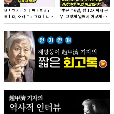
ㅂㅗㄱㅅㅜㅇㅢ ㅋㅏㄹㅂㅜ
"中은 주6일, 밤 12시까지 근
ㄹㅣㅁ, ㅇㅙ ㄱㅜㄱㅁㅣㄴㄷ
무. 그렇게 일해서 어떻게 경
ㅡㄹㅇㅣ ㄷㅏㅇㅎㅐㅇㅑ ㅎ
쟁하냐 반문하더라"
ㅏㄴㅏ?