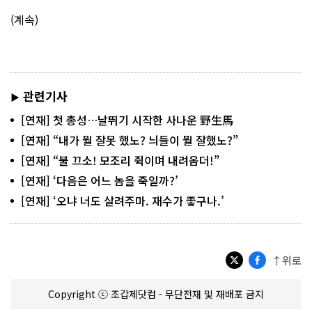
(계속)
관련기사
▶
[연재] 첫 총성…날뛰기 시작한 사나운 野生馬
[연재] “내가 뭘 잘못 했노? 늬들이 뭘 잘했노?”
[연재] “불 끄소! 모조리 쥑이며 내려옴더!”
[연재] ‘다음은 어느 놈을 죽일까?’
[연재] ‘오냐 너도 살려주마. 재수가 좋구나.’
↑위로
Copyright ⓒ 조갑제닷컴 - 무단전재 및 재배포 금지