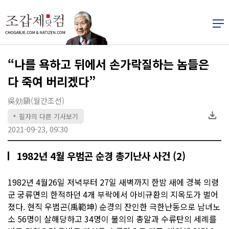
“나를 욕하고 뒤에서 손가락질하는 놈들은
다 죽여 버리겠다”
吳効鎭(월간조선)
필자의 다른 기사보기
▶
2021-09-23, 09:30
1982년 4월 우범곤 순경 총기난사 사건 (2)
1982년 4월26일 저녁부터 27일 새벽까지 한밤 새에 경북 의령
군 궁류면의 한적하던 4개 부락에서 아비규환의 지옥도가 벌어
졌다. 현직 우범곤(禹範坤) 순경의 잔인한 극한난동으로 남녀노
소 56명이 살해당하고 34명이 불의의 총알과 수류탄의 세례를