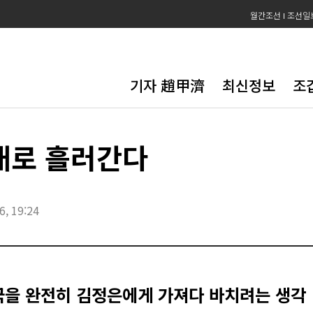
월간조선
조선일
기자 趙甲濟
최신정보
조
대로 흘러간다
6, 19:24
국을 완전히 김정은에게 가져다 바치려는 생각