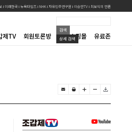
보
미래한국
뉴욕타임즈
NHK
자유민주연구원
이승만TV
최보식의 언론
검색
갑제TV
회원토론방
도서쇼핑몰
유료존
상세
검색