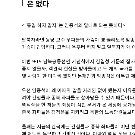
은 없다
<"통일 하지 말자"는 임종석의 말대로 되는 듯하다>
탈북자라면 응당 보수 우파들의 가슴이 뻥 뚫리도록 임종
가슴이 답답하다. 그러니 욕부터 하지 말고 탈북자가 왜 
이번 9·19 남북공동선언 기념식에서 김일성 가문의 집
좋지 않을까. 객관적 현실을 받아들이고 두 개의 국가를
몇 사람이 한 마디씩 했지만 문재인과 임종석은 아무런 제
우선 임종석이 왜 이따위 말을 거리낌 없이 했는지 이유를
려야 간첩들과 종북 좌파들도 살아남을 수 있기 때문이다
역적질을 한 저들의 죄상이 적힌 문서가 온 세상에 공개될
종북 좌파들은 김정은을 지키려고 북한의 노동당원들보다도
둘째는 지금의 한국에는 간첩들과 종북 좌파들이 어떤 반
에 저토록 무모하고 건방진 것이다. 이따위 역적 짓을 