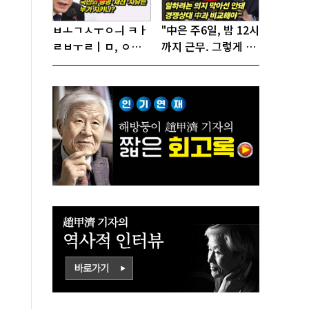
ㅂㅗㄱㅅㅜㅇㅢ ㅋㅏ
"中은 주6일, 밤 12시
ㄹㅂㅜㄹㅣㅁ, ㅇㅙ
까지 근무. 그렇게 일
ㄱㅜㄱㅁㅣㄴㄷㅡㄹ
해서 어떻게 경쟁하
ㅇㅣ ㄷㅏㅇㅎㅐㅇㅑ
냐 반문하더라"
ㅎㅏㄴㅏ?