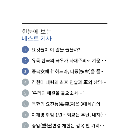
한눈에 보는
베스트 기사
요것들이 이 말을 들을까?
1
유독 한국의 극우가 사대주의로 기운 이
2
유!
중국女에 仁하느라, 다중(多衆)을 줄세
3
운 의사
김현태 대령의 최후 진술과 軍의 상명하
4
복(上命下服)
'우리의 애원을 들으소서…'
5
북한의 요진통(要津通)은 3대세습의 사
6
기성
이재명 취임 1년…외교는 무난, 내치(內
7
治)는 난맥상
중임(重任)변경 개헌은 감옥 안 가려는
8