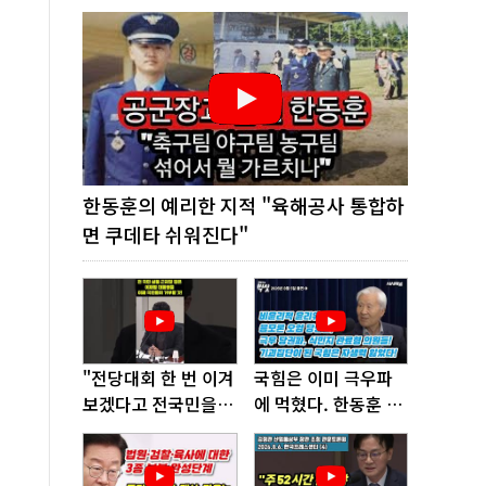
한동훈의 예리한 지적 "육해공사 통합하
면 쿠데타 쉬워진다"
"전당대회 한 번 이겨
국힘은 이미 극우파
보겠다고 전국민을
에 먹혔다. 한동훈 창
'지옥문'으로 밀어!"
당이 답!