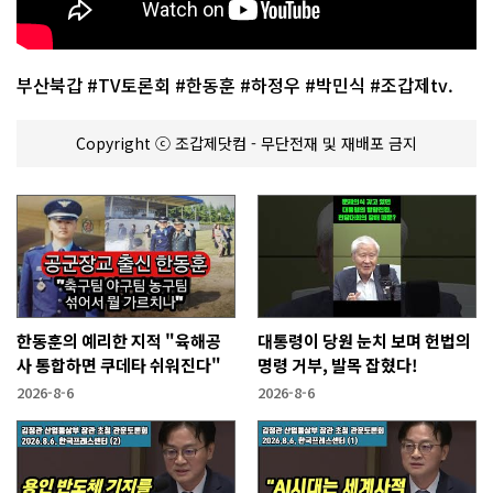
부산북갑 #TV토론회 #한동훈 #하정우 #박민식 #조갑제tv.
Copyright ⓒ 조갑제닷컴 - 무단전재 및 재배포 금지
한동훈의 예리한 지적 "육해공
대통령이 당원 눈치 보며 헌법의
사 통합하면 쿠데타 쉬워진다"
명령 거부, 발목 잡혔다!
2026-8-6
2026-8-6