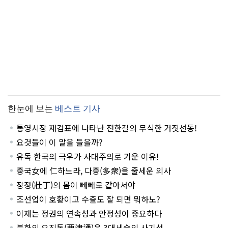
한눈에 보는
베스트 기사
통영시장 재검표에 나타난 전한길의 무식한 거짓선동!
요것들이 이 말을 들을까?
유독 한국의 극우가 사대주의로 기운 이유!
중국女에 仁하느라, 다중(多衆)을 줄세운 의사
장정(壯丁)의 몸이 빼빼로 같아서야
조선업이 호황이고 수출도 잘 되면 뭐하노?
이제는 정권의 연속성과 안정성이 중요하다
북한의 요진통(要津通)은 3대세습의 사기성