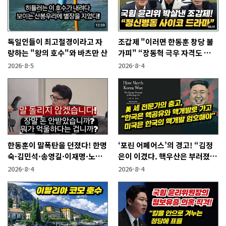
독일인들이 최고절경이라고 자
조갑제 "이러면 한동훈 창당 불
랑하는 "왕의 호수"와 바츠만 산
가피" “장동혁 극우 자격도 없
어...2억 쓰고 성과 없어”
2026-8-5
2026-8-4
한동훈이 말폭탄을 던졌다! 한명
‘포린 어페어스’의 경고! “김정
숙·김민석·송영길·이재명·노
은이 이겼다. 핵우산은 부러졌
무현에게
다”
2026-8-4
2026-8-4