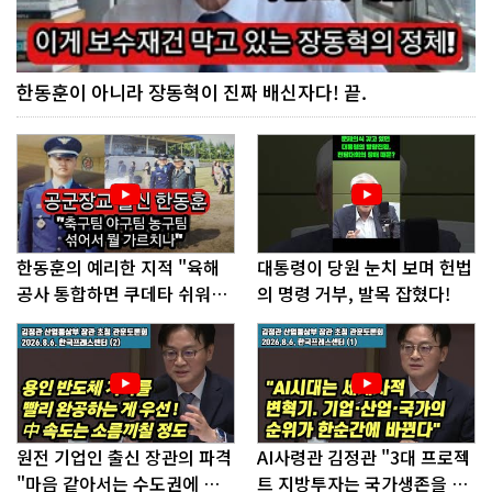
한동훈이 아니라 장동혁이 진짜 배신자다! 끝.
한동훈의 예리한 지적 "육해
대통령이 당원 눈치 보며 헌법
공사 통합하면 쿠데타 쉬워진
의 명령 거부, 발목 잡혔다!
다"
원전 기업인 출신 장관의 파격
AI사령관 김정관 "3대 프로젝
"마음 같아서는 수도권에 원
트 지방투자는 국가생존을 건