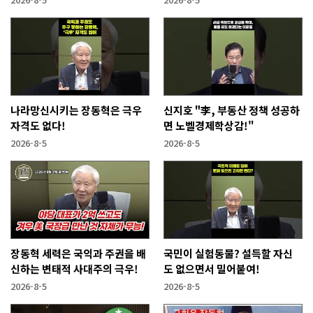
나라망신시키는 장동혁은 극우
신지호 "李, 부동산 정책 성공하
자격도 없다!
면 노벨경제학상감!"
2026-8-5
2026-8-5
장동혁 세력은 국익과 주권을 배
국민이 실험동물? 설득할 자신
신하는 변태적 사대주의 극우!
도 없으면서 밀어붙여!
2026-8-5
2026-8-5