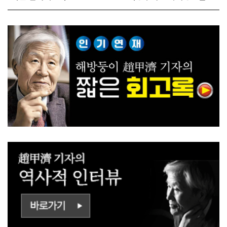
전 짓고싶다"
대전략"