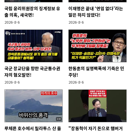
국힘 윤리위원장의 징계정보 유
이재명은 끝내 ‘연임 없다’라는
출 의혹, 새국면!
말은 하지 않았다!
2026-8-6
2026-8-6
국군 장교단을 향한 국군통수권
한동훈의 실명팩폭에 기죽은 민
자의 혐오발언!
주당!
2026-8-6
2026-8-6
루체른 호수에서 필라투스 산 올
"장동혁이 자기 돈으로 햄버거