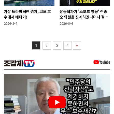
가장 드라마틱한 경치, 코모 호
장동혁파가 '스포츠 영웅' 진종
수에서 배타기!
오 의원을 징계하겠다더니 결국
···
2026-8-4
2026-8-4
1
2
3
4
〉〉