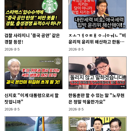
검찰 사라지니 '중국 공안' 같은
ㅈㅗㄱㅕㅇㅌㅐ ㅇㅢㅇㅝㄴ "비
경찰 등장!
윤리적 윤리위 해산하고 한동훈
복당 시켜야"
2026-8-5
2026-8-5
신지호 "이게 대통령으로서 할
한동훈만 할 수 있는 말 "노무현
짓입니까"
은 정말 억울한가요"
2026-8-5
2026-8-5