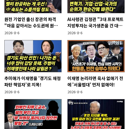
원전 기업인 출신 장관의 파격
AI사령관 김정관 "3대 프로젝트
"마음 같아서는 수도권에 원전
지방투자는 국가생존을 건 대전
짓고싶다"
략"
2026-8-6
2026-8-6
추미애가 이재명을 '경기도 재정
이재명 논리라면 육사 없애기 전
파탄 책임자'로 지목!
에 '서울법대' 먼저 없애야!
2026-8-6
2026-8-6