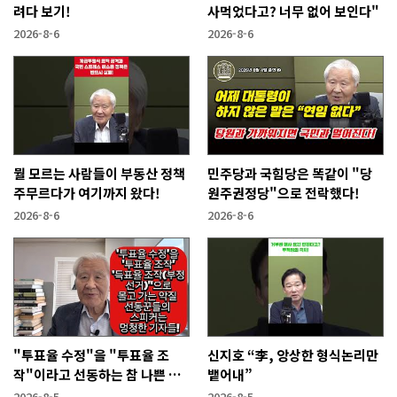
려다 보기!
사먹었다고? 너무 없어 보인다"
2026-8-6
2026-8-6
뭘 모르는 사람들이 부동산 정책
민주당과 국힘당은 똑같이 "당
주무르다가 여기까지 왔다!
원주권정당"으로 전락했다!
2026-8-6
2026-8-6
"투표율 수정"을 "투표율 조
신지호 “李, 앙상한 형식논리만
작"이라고 선동하는 참 나쁜 사
뱉어내”
람들!
2026-8-5
2026-8-5