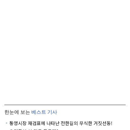
한눈에 보는
베스트 기사
통영시장 재검표에 나타난 전한길의 무식한 거짓선동!