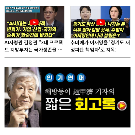
전 짓고싶다"
AI사령관 김정관 "3대 프로젝
추미애가 이재명을 '경기도 재
트 지방투자는 국가생존을 건
정파탄 책임자'로 지목!
대전략"