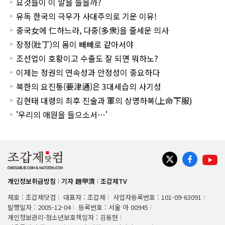
요것들이 이 말을 들을까?
유독 한국의 극우가 사대주의로 기운 이유!
중국女에 仁하느라, 다중(多衆)을 줄세운 의사
장정(壯丁)의 몸이 빼빼로 같아서야
조선업이 호황이고 수출도 잘 되면 뭐하노?
이제는 정권의 연속성과 안정성이 중요하다
북한의 요진통(要津通)은 3대세습의 사기성
김현태 대령의 최후 진술과 軍의 상명하복(上命下服)
'우리의 애원을 들으소서…'
개인정보취급방침
기자 趙甲濟
조갑제TV
제호 : 조갑제닷컴
대표자 : 조갑제
사업자등록번호 : 101-09-63091
발행일자 : 2005-12-04
등록번호 : 서울 아 00945
개인정보관리·청소년보호책임자 : 김동현