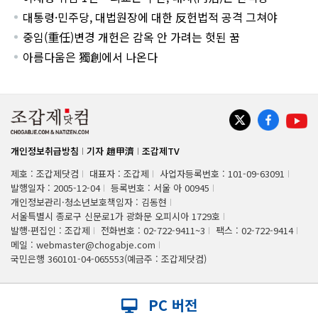
대통령·민주당, 대법원장에 대한 反헌법적 공격 그쳐야
중임(重任)변경 개헌은 감옥 안 가려는 헛된 꿈
아름다움은 獨創에서 나온다
개인정보취급방침
기자 趙甲濟
조갑제TV
제호 : 조갑제닷컴
대표자 : 조갑제
사업자등록번호 : 101-09-63091
발행일자 : 2005-12-04
등록번호 : 서울 아 00945
개인정보관리·청소년보호책임자 : 김동현
서울특별시 종로구 신문로1가 광화문 오피시아 1729호
발행·편집인 : 조갑제
전화번호 : 02-722-9411~3
팩스 : 02-722-9414
메일 : webmaster@chogabje.com
국민은행 360101-04-065553(예금주 : 조갑제닷컴)
PC 버전