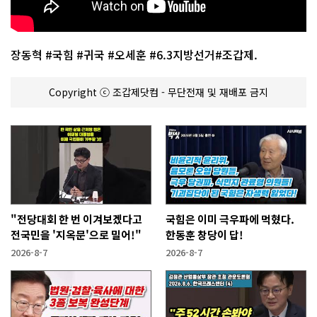
장동혁 #국힘 #귀국 #오세훈 #6.3지방선거#조갑제.
Copyright ⓒ 조갑제닷컴 - 무단전재 및 재배포 금지
"전당대회 한 번 이겨보겠다고
국힘은 이미 극우파에 먹혔다.
전국민을 '지옥문'으로 밀어!"
한동훈 창당이 답!
2026-8-7
2026-8-7