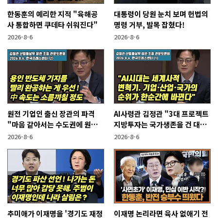
한동훈의 예리한 지적 "육해공
대통령이 당원 눈치 보며 헌법의
사 통합하면 쿠데타 쉬워진다"
명령 거부, 발목 잡혔다!
2026-8-6
2026-8-6
원전 기업인 출신 장관의 파격
AI사령관 김정관 "3대 프로젝트
"마음 같아서는 수도권에 원전
지방투자는 국가생존을 건 대전
짓고싶다"
략"
2026-8-6
2026-8-6
추미애가 이재명을 '경기도 재정
이재명 논리라면 육사 없애기 전