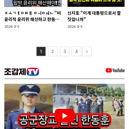
ㅈㅗㄱㅕㅇㅌㅐ ㅇㅢㅇㅝㄴ "비
신지호 "이게 대통령으로서 할
윤리적 윤리위 해산하고 한동훈
짓입니까"
복당 시켜야"
2026-8-5
2026-8-5
1
2
3
4
〉〉