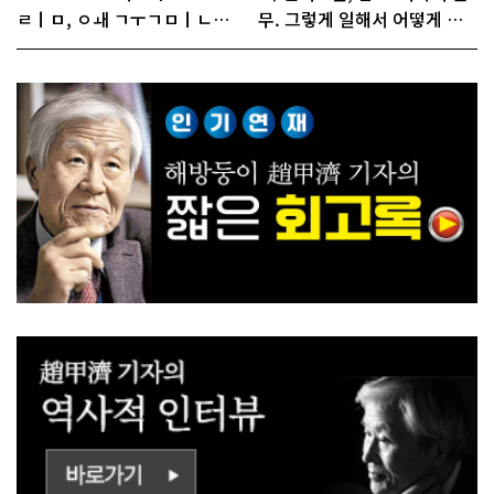
ㄹㅣㅁ, ㅇㅙ ㄱㅜㄱㅁㅣㄴㄷ
무. 그렇게 일해서 어떻게 경
ㅡㄹㅇㅣ ㄷㅏㅇㅎㅐㅇㅑ ㅎ
쟁하냐 반문하더라"
ㅏㄴㅏ?