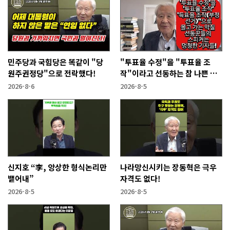
민주당과 국힘당은 똑같이 "당
"투표율 수정"을 "투표율 조
원주권정당"으로 전락했다!
작"이라고 선동하는 참 나쁜 사
람들!
2026-8-6
2026-8-5
신지호 “李, 앙상한 형식논리만
나라망신시키는 장동혁은 극우
뱉어내”
자격도 없다!
2026-8-5
2026-8-5