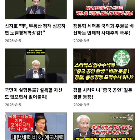
신지호 "李, 부동산 정책 성공하
장동혁 세력은 국익과 주권을 배
면 노벨경제학상감!"
신하는 변태적 사대주의 극우!
2026-8-5
2026-8-5
국민이 실험동물? 설득할 자신
검찰 사라지니 '중국 공안' 같은
도 없으면서 밀어붙여!
경찰 등장!
2026-8-5
2026-8-5