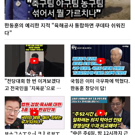
한동훈의 예리한 지적 "육해공사 통합하면 쿠데타 쉬워진
다"
"전당대회 한 번 이겨보겠다
국힘은 이미 극우파에 먹혔다.
고 전국민을 '지옥문'으로 밀
한동훈 창당이 답!
어!"
ㅂㅗㄱㅅㅜㅇㅢ ㅋㅏㄹㅂㅜ
"中은 주6일, 밤 12시까지 근