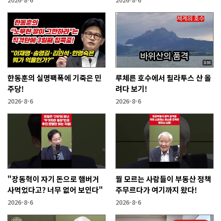
한동훈의 실명팩폭에 기죽은 민
루체른 호수에서 필라투스 산 올
주당!
려다 보기!
2026-8-6
2026-8-6
"장동혁이 자기 돈으로 햄버거
뭘 모르는 사람들이 부동산 정책
사먹었다고? 너무 없어 보인다"
주무르다가 여기까지 왔다!
2026-8-6
2026-8-6