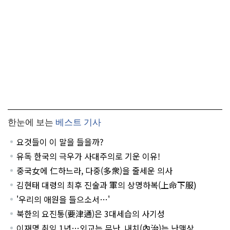
한눈에 보는
베스트 기사
요것들이 이 말을 들을까?
유독 한국의 극우가 사대주의로 기운 이유!
중국女에 仁하느라, 다중(多衆)을 줄세운 의사
김현태 대령의 최후 진술과 軍의 상명하복(上命下服)
'우리의 애원을 들으소서…'
북한의 요진통(要津通)은 3대세습의 사기성
이재명 취임 1년…외교는 무난, 내치(內治)는 난맥상