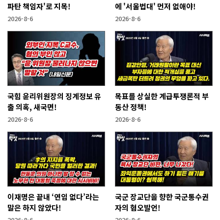
파탄 책임자'로 지목!
에 '서울법대' 먼저 없애야!
2026-8-6
2026-8-6
국힘 윤리위원장의 징계정보 유
목표를 상실한 계급투쟁론적 부
출 의혹, 새국면!
동산 정책!
2026-8-6
2026-8-6
이재명은 끝내 ‘연임 없다’라는
국군 장교단을 향한 국군통수권
말은 하지 않았다!
자의 혐오발언!
2026-8-6
2026-8-6