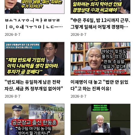
ㅂㅗㄱㅅㅜㅇㅢ ㅋㅏㄹㅂㅜㄹ
"中은 주6일, 밤 12시까지 근무.
ㅣㅁ, ㅇㅙ ㄱㅜㄱㅁㅣㄴㄷㅡㄹ
그렇게 일해서 어떻게 경쟁하냐
ㅇㅣ ㄷㅏㅇㅎㅐㅇㅑ ㅎㅏㄴㅏ?
반문하더라"
2026-8-7
2026-8-7
"반도체는 유일하게 남은 전략
이재명이 대 놓고 "법안 안 읽었
자산. 세금 外 정부개입 없어야"
다"고 하는 진짜 이유!
2026-8-7
2026-8-7