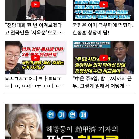
"전당대회 한 번 이겨보겠다
국힘은 이미 극우파에 먹혔다.
고 전국민을 '지옥문'으로 밀
한동훈 창당이 답!
어!"
ㅂㅗㄱㅅㅜㅇㅢ ㅋㅏㄹㅂㅜ
"中은 주6일, 밤 12시까지 근
ㄹㅣㅁ, ㅇㅙ ㄱㅜㄱㅁㅣㄴㄷ
무. 그렇게 일해서 어떻게 경
ㅡㄹㅇㅣ ㄷㅏㅇㅎㅐㅇㅑ ㅎ
쟁하냐 반문하더라"
ㅏㄴㅏ?