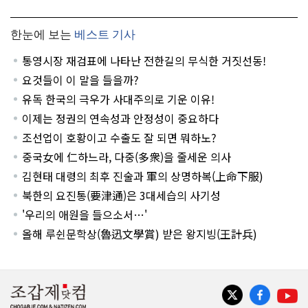
한눈에 보는
베스트 기사
통영시장 재검표에 나타난 전한길의 무식한 거짓선동!
요것들이 이 말을 들을까?
유독 한국의 극우가 사대주의로 기운 이유!
이제는 정권의 연속성과 안정성이 중요하다
조선업이 호황이고 수출도 잘 되면 뭐하노?
중국女에 仁하느라, 다중(多衆)을 줄세운 의사
김현태 대령의 최후 진술과 軍의 상명하복(上命下服)
북한의 요진통(要津通)은 3대세습의 사기성
'우리의 애원을 들으소서…'
올해 루쉰문학상(魯迅文學賞) 받은 왕지빙(王計兵)