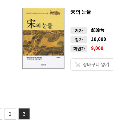
宋의 눈물
鄭淳台
저자
10,000
정가
9,000
회원가
장바구니 넣기
2
3