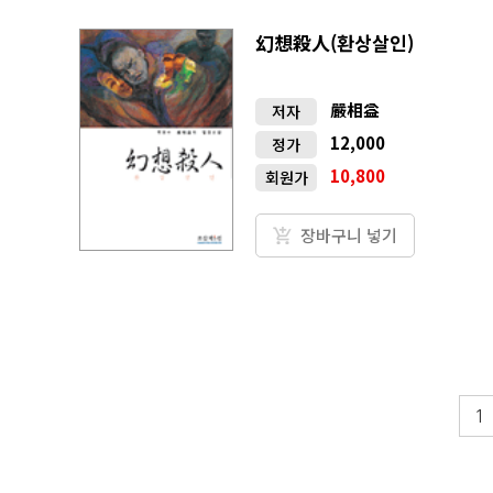
幻想殺人(환상살인)
嚴相益
저자
12,000
정가
10,800
회원가
장바구니 넣기
1