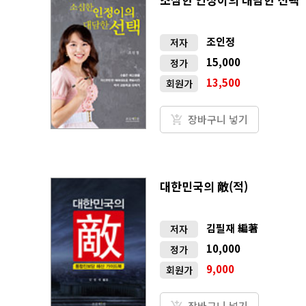
조인정
저자
15,000
정가
13,500
회원가
장바구니 넣기
대한민국의 敵(적)
김필재 編著
저자
10,000
정가
9,000
회원가
장바구니 넣기