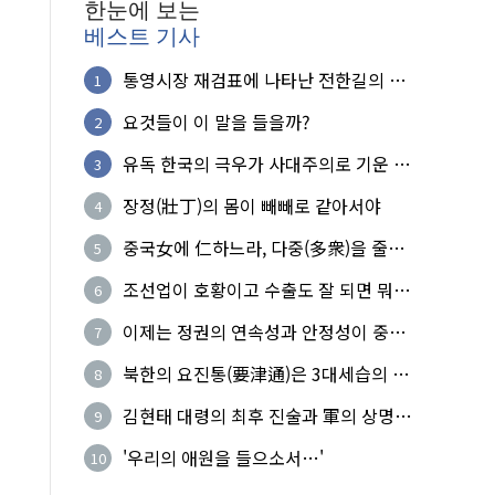
한눈에 보는
베스트 기사
통영시장 재검표에 나타난 전한길의 무
1
식한 거짓선동!
요것들이 이 말을 들을까?
2
유독 한국의 극우가 사대주의로 기운 이
3
유!
장정(壯丁)의 몸이 빼빼로 같아서야
4
중국女에 仁하느라, 다중(多衆)을 줄세
5
운 의사
조선업이 호황이고 수출도 잘 되면 뭐하
6
노?
이제는 정권의 연속성과 안정성이 중요
7
하다
북한의 요진통(要津通)은 3대세습의 사
8
기성
김현태 대령의 최후 진술과 軍의 상명하
9
복(上命下服)
'우리의 애원을 들으소서…'
10