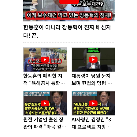
한동훈이 아니라 장동혁이 진짜 배신자
다! 끝.
한동훈의 예리한 지
대통령이 당원 눈치
적 "육해공사 통합하
보며 헌법의 명령 거
면 쿠데타 쉬워진다"
부, 발목 잡혔다!
원전 기업인 출신 장
AI사령관 김정관 "3
관의 파격 "마음 같아
대 프로젝트 지방투
서는 수도권에 원전
자는 국가생존을 건