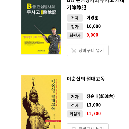
기除隊記
이경훈
저자
10,000
정가
9,000
회원가
장바구니 넣기
이순신의 절대고독
정순태(鄭淳台)
저자
13,000
정가
11,700
회원가
장바구니 넣기