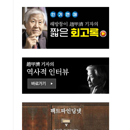
짓고싶다"
대전략"