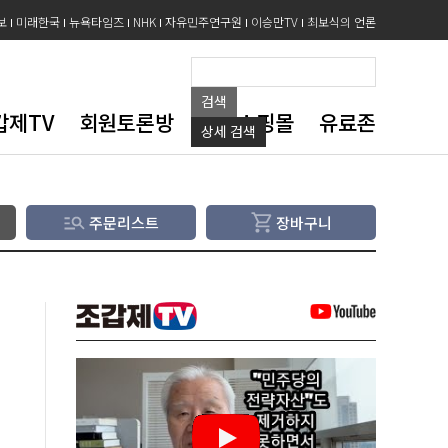
보
미래한국
뉴욕타임즈
NHK
자유민주연구원
이승만TV
최보식의 언론
검색
갑제TV
회원토론방
도서쇼핑몰
유료존
상세
검색
주문리스트
장바구니