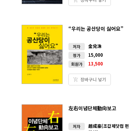
“우리는 공산당이 싫어요”
金兌洙
저자
15,000
정가
13,500
회원가
장바구니 넣기
左右이념단체動向보고
趙成豪(조갑제닷컴 편
저자