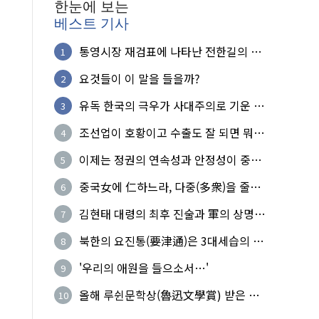
한눈에 보는
베스트 기사
통영시장 재검표에 나타난 전한길의 무
1
식한 거짓선동!
요것들이 이 말을 들을까?
2
유독 한국의 극우가 사대주의로 기운 이
3
유!
조선업이 호황이고 수출도 잘 되면 뭐하
4
노?
이제는 정권의 연속성과 안정성이 중요
5
하다
중국女에 仁하느라, 다중(多衆)을 줄세
6
운 의사
김현태 대령의 최후 진술과 軍의 상명하
7
복(上命下服)
북한의 요진통(要津通)은 3대세습의 사
8
기성
'우리의 애원을 들으소서…'
9
올해 루쉰문학상(魯迅文學賞) 받은 왕
10
지빙(王計兵)