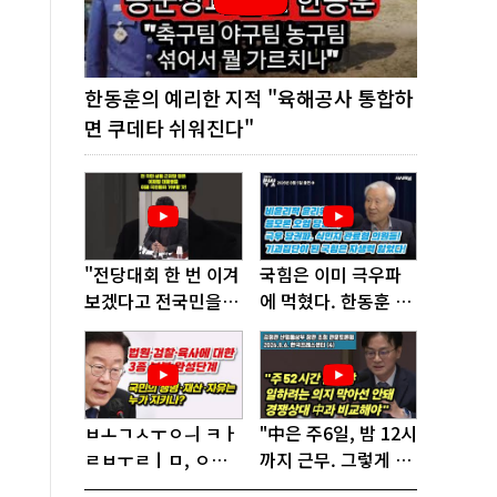
한동훈의 예리한 지적 "육해공사 통합하
면 쿠데타 쉬워진다"
"전당대회 한 번 이겨
국힘은 이미 극우파
보겠다고 전국민을
에 먹혔다. 한동훈 창
'지옥문'으로 밀어!"
당이 답!
ㅂㅗㄱㅅㅜㅇㅢ ㅋㅏ
"中은 주6일, 밤 12시
ㄹㅂㅜㄹㅣㅁ, ㅇㅙ
까지 근무. 그렇게 일
ㄱㅜㄱㅁㅣㄴㄷㅡㄹ
해서 어떻게 경쟁하