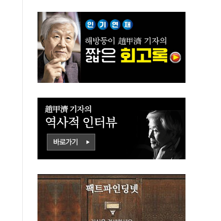
ㅇㅣ ㄷㅏㅇㅎㅐㅇㅑ
냐 반문하더라"
ㅎㅏㄴㅏ?