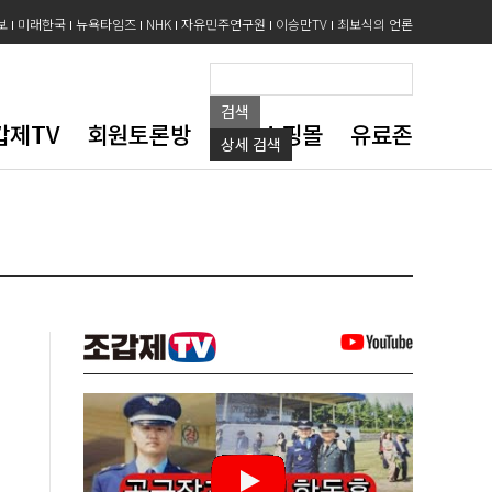
보
미래한국
뉴욕타임즈
NHK
자유민주연구원
이승만TV
최보식의 언론
검색
갑제TV
회원토론방
도서쇼핑몰
유료존
상세
검색