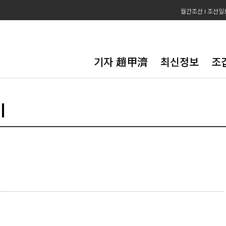
월간조선
조선일
기자 趙甲濟
최신정보
조
기