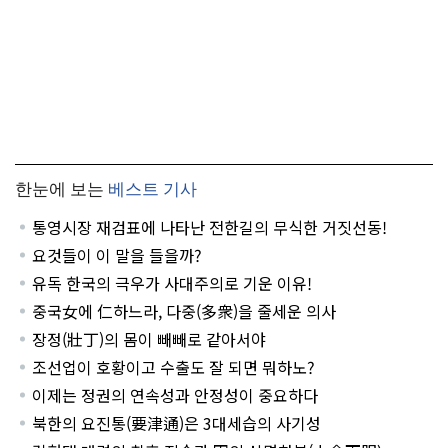
한눈에 보는
베스트 기사
통영시장 재검표에 나타난 전한길의 무식한 거짓선동!
요것들이 이 말을 들을까?
유독 한국의 극우가 사대주의로 기운 이유!
중국女에 仁하느라, 다중(多衆)을 줄세운 의사
장정(壯丁)의 몸이 빼빼로 같아서야
조선업이 호황이고 수출도 잘 되면 뭐하노?
이제는 정권의 연속성과 안정성이 중요하다
북한의 요진통(要津通)은 3대세습의 사기성