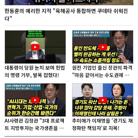
한동훈의 예리한 지적 "육해공사 통합하면 쿠데타 쉬워진
다"
대통령이 당원 눈치 보며 헌법
원전 기업인 출신 장관의 파격
의 명령 거부, 발목 잡혔다!
"마음 같아서는 수도권에 원
전 짓고싶다"
AI사령관 김정관 "3대 프로젝
추미애가 이재명을 '경기도 재
트 지방투자는 국가생존을 건
정파탄 책임자'로 지목!
대전략"