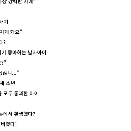
가장 강력한 사례”
살배기
다치게 돼요”
다?
꾸미기 좋아하는 남자아이
?”
잖니...”
7세 소년
 모두 통과한 아이
바논에서 환생했다?
 버렸다”