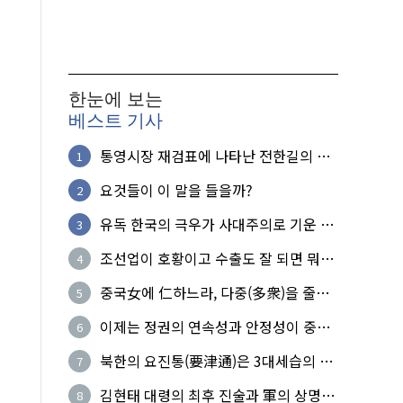
한눈에 보는
베스트 기사
통영시장 재검표에 나타난 전한길의 무
1
식한 거짓선동!
요것들이 이 말을 들을까?
2
유독 한국의 극우가 사대주의로 기운 이
3
유!
조선업이 호황이고 수출도 잘 되면 뭐하
4
노?
중국女에 仁하느라, 다중(多衆)을 줄세
5
운 의사
이제는 정권의 연속성과 안정성이 중요
6
하다
북한의 요진통(要津通)은 3대세습의 사
7
기성
김현태 대령의 최후 진술과 軍의 상명하
8