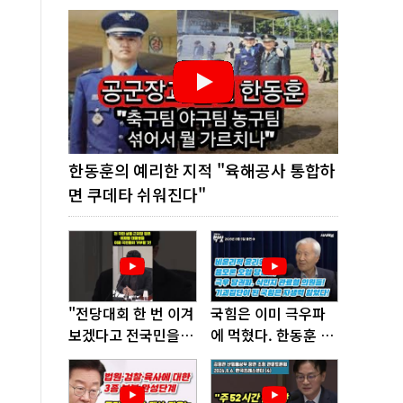
한동훈의 예리한 지적 "육해공사 통합하
면 쿠데타 쉬워진다"
"전당대회 한 번 이겨
국힘은 이미 극우파
보겠다고 전국민을
에 먹혔다. 한동훈 창
'지옥문'으로 밀어!"
당이 답!