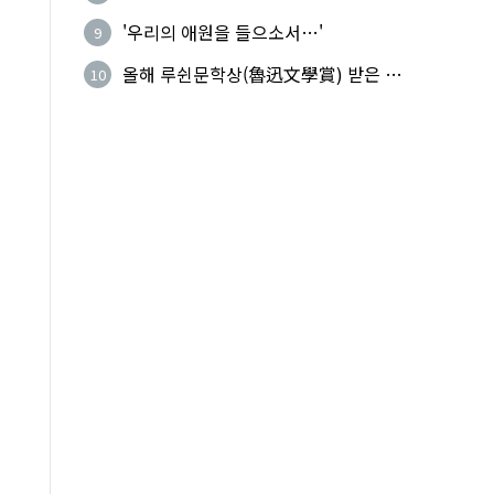
복(上命下服)
'우리의 애원을 들으소서…'
9
올해 루쉰문학상(魯迅文學賞) 받은 왕
10
지빙(王計兵)