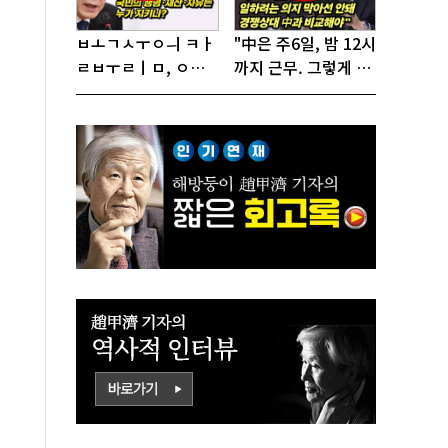
ㅂㅗㄱㅅㅜㅇㅢ ㅋㅏ
"中은 주6일, 밤 12시
ㄹㅂㅜㄹㅣㅁ, ㅇㅙ
까지 근무. 그렇게 일
ㄱㅜㄱㅁㅣㄴㄷㅡㄹ
해서 어떻게 경쟁하
ㅇㅣ ㄷㅏㅇㅎㅐㅇㅑ
냐 반문하더라"
ㅎㅏㄴㅏ?