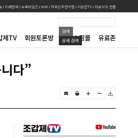
보
미래한국
뉴욕타임즈
NHK
자유민주연구원
이승만TV
최보식의 언론
검색
갑제TV
회원토론방
도서쇼핑몰
유료존
상세
검색
봅니다”