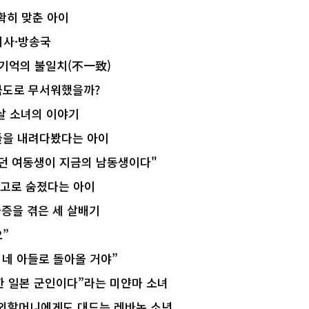
확히 맞춘 아이
의사·방송국
 기억의 불일치(不一致)
 극도로 무서워했을까?
살 소녀의 이야기
들을 내려다봤다는 아이
던 여동생이 지금의 남동생이다"
사고로 숨졌다는 아이
울증을 겪은 세 살배기
요”
 네 아들로 돌아올 거야”
)한 일본 군인이다”라는 미얀마 소녀
며 외할머니에게도 대드는 레바논 소년