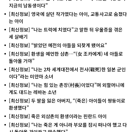
지금의 남동생이다"
[최신정보] 영국에 살던 작가였다는 아이, 교통사고로 숨졌다
는 아이
[최신정보] “나는 트럭에 치였다”고 말한 뒤 우울증을 겪은
세 살배기
[최신정보] “밝았던 예전의 아들을 되찾게 됐어요”
[최신정보] 환생을 예언한 삼촌…“(女 조카에게) 네 아들로
돌아올 거야”
[최신정보] “나는 2차 세계대전에서 전사(戰死)한 일본 군인
이다”라는 미얀마 소녀
[최신정보] “나는 힘 있는 촌장(村長)이었다”며 외할머니에
게도 대드는 레바논 소년
[최신정보] 두 딸을 잃은 아버지, “(죽은) 아이들이 쌍둥이로
환생했다”
[최신정보] 죽은 외삼촌의 환생이라는 핀란드 아이
[최신정보] “나는 죽은 게 아니라 부모를 잠시 떠나야 했고 다
시 돌아올 것이라고 약속했다”