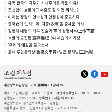
유독 한국의 극우가 사대주의로 기운 이유!
조선업이 호황이고 수출도 잘 되면 뭐하노?
이제는 정권의 연속성과 안정성이 중요하다
중국女에 仁하느라, 다중(多衆)을 줄세운 의사
김현태 대령의 최후 진술과 軍의 상명하복(上命下服)
북한의 요진통(要津通)은 3대세습의 사기성
'우리의 애원을 들으소서…'
올해 루쉰문학상(魯迅文學賞) 받은 왕지빙(王計兵)
개인정보취급방침
기자 趙甲濟
조갑제TV
제호 : 조갑제닷컴
대표자 : 조갑제
사업자등록번호 : 101-09-63091
발행일자 : 2005-12-04
등록번호 : 서울 아 00945
개인정보관리·청소년보호책임자 : 김동현
서울특별시 종로구 신문로1가 광화문 오피시아 1729호