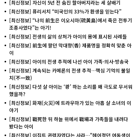
[최신정보] 자신이 5년 전 숨진 할아버지라는 세 살배기
[최신정보] 퓨리서치 “미국인의 33％가 환생을 믿는다”
[최신정보] “나의 前生은 이오시마(硫黃島)에서 죽은 전투기
조종사였다”는 아기!
[최신정보] 전생의 삶의 상처가 아이의 몸에 표시된 사례들
[최신정보] 前生에 팔던 막대향(香) 제품명을 정확히 맞춘 아
이
[최신정보] 아이의 전생 추적에 나선 아이 가족·의사·방송국
[최신정보] 계속되는 카메론의 전생 추적…핵심 기억의 불일
치(不一致)
[최신정보] 다섯 살 아이는 ‘쾅’ 하는 소리를 왜 극도로 무서워
했을까?
[최신정보] 화재(火災)에 트라우마가 있는 아홉 살 소녀의 이
야기
[최신정보] 戰死한 뒤 하늘 위에서 戰場과 가족들을 내려다
봤다는 아이
[최신정보] 이집트 권력자였다는 사라…"헤어졌던 여동생이