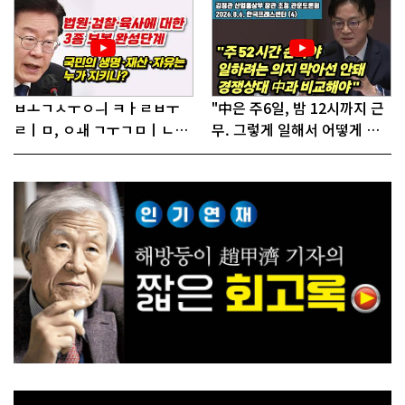
ㅂㅗㄱㅅㅜㅇㅢ ㅋㅏㄹㅂㅜ
"中은 주6일, 밤 12시까지 근
ㄹㅣㅁ, ㅇㅙ ㄱㅜㄱㅁㅣㄴㄷ
무. 그렇게 일해서 어떻게 경
ㅡㄹㅇㅣ ㄷㅏㅇㅎㅐㅇㅑ ㅎ
쟁하냐 반문하더라"
ㅏㄴㅏ?