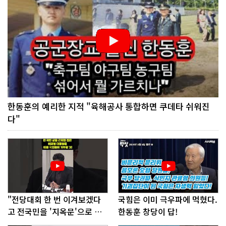
한동훈의 예리한 지적 "육해공사 통합하면 쿠데타 쉬워진
다"
"전당대회 한 번 이겨보겠다
국힘은 이미 극우파에 먹혔다.
고 전국민을 '지옥문'으로 밀
한동훈 창당이 답!
어!"