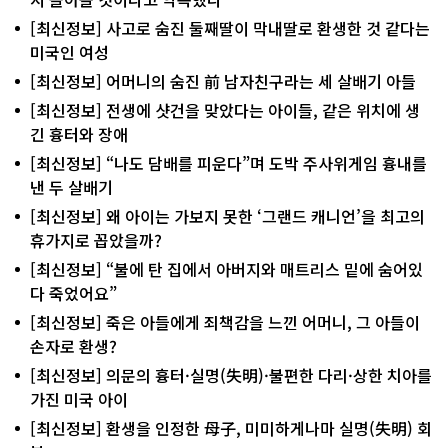
[최신정보] 사고로 숨진 둘째딸이 막내딸로 환생한 것 같다는
미국인 여성
[최신정보] 어머니의 숨진 前 남자친구라는 세 살배기 아들
[최신정보] 전생에 샷건을 맞았다는 아이들, 같은 위치에 생
긴 흉터와 장애
[최신정보] “나도 담배를 피운다”며 도박 주사위게임 흉내를
낸 두 살배기
[최신정보] 왜 아이는 가보지 못한 ‘그랜드 캐니언’을 최고의
휴가지로 꼽았을까?
[최신정보] “불에 탄 집에서 아버지와 매트리스 밑에 숨어있
다 죽었어요”
[최신정보] 죽은 아들에게 죄책감을 느낀 어머니, 그 아들이
손자로 환생?
[최신정보] 의문의 흉터·실명(失明)·불편한 다리·상한 치아를
가진 미국 아이
[최신정보] 환생을 인정한 母子, 미미하게나마 실명(失明) 회